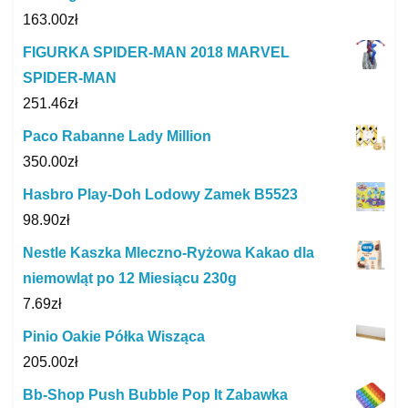
163.00
zł
FIGURKA SPIDER-MAN 2018 MARVEL
SPIDER-MAN
251.46
zł
Paco Rabanne Lady Million
350.00
zł
Hasbro Play-Doh Lodowy Zamek B5523
98.90
zł
Nestle Kaszka Mleczno-Ryżowa Kakao dla
niemowląt po 12 Miesiącu 230g
7.69
zł
Pinio Oakie Półka Wisząca
205.00
zł
Bb-Shop Push Bubble Pop It Zabawka