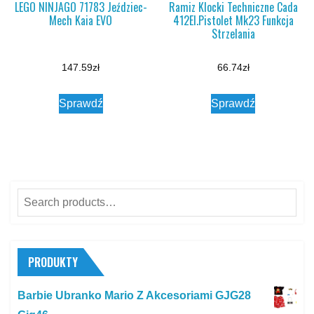
LEGO NINJAGO 71783 Jeździec-
Ramiz Klocki Techniczne Cada
Mech Kaia EVO
412El.Pistolet Mk23 Funkcja
Strzelania
147.59
zł
66.74
zł
Sprawdź
Sprawdź
Search
for:
PRODUKTY
Barbie Ubranko Mario Z Akcesoriami GJG28