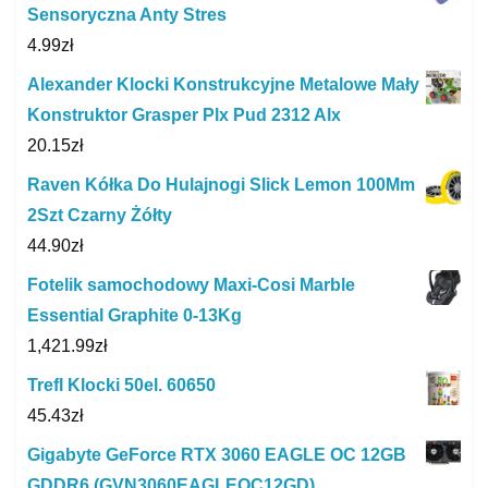
Sensoryczna Anty Stres
4.99
zł
Alexander Klocki Konstrukcyjne Metalowe Mały
Konstruktor Grasper Plx Pud 2312 Alx
20.15
zł
Raven Kółka Do Hulajnogi Slick Lemon 100Mm
2Szt Czarny Żółty
44.90
zł
Fotelik samochodowy Maxi-Cosi Marble
Essential Graphite 0-13Kg
1,421.99
zł
Trefl Klocki 50el. 60650
45.43
zł
Gigabyte GeForce RTX 3060 EAGLE OC 12GB
GDDR6 (GVN3060EAGLEOC12GD)