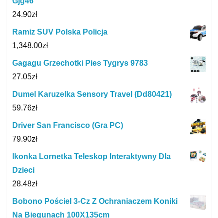
Gjg46
24.90
zł
Ramiz SUV Polska Policja
1,348.00
zł
Gagagu Grzechotki Pies Tygrys 9783
27.05
zł
Dumel Karuzelka Sensory Travel (Dd80421)
59.76
zł
Driver San Francisco (Gra PC)
79.90
zł
Ikonka Lornetka Teleskop Interaktywny Dla
Dzieci
28.48
zł
Bobono Pościel 3-Cz Z Ochraniaczem Koniki
Na Biegunach 100X135cm