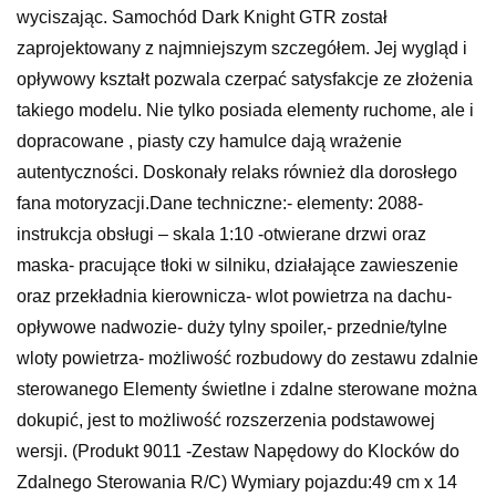
wyciszając. Samochód Dark Knight GTR został
zaprojektowany z najmniejszym szczegółem. Jej wygląd i
opływowy kształt pozwala czerpać satysfakcje ze złożenia
takiego modelu. Nie tylko posiada elementy ruchome, ale i
dopracowane , piasty czy hamulce dają wrażenie
autentyczności. Doskonały relaks również dla dorosłego
fana motoryzacji.Dane techniczne:- elementy: 2088-
instrukcja obsługi – skala 1:10 -otwierane drzwi oraz
maska- pracujące tłoki w silniku, działające zawieszenie
oraz przekładnia kierownicza- wlot powietrza na dachu-
opływowe nadwozie- duży tylny spoiler,- przednie/tylne
wloty powietrza- możliwość rozbudowy do zestawu zdalnie
sterowanego Elementy świetlne i zdalne sterowane można
dokupić, jest to możliwość rozszerzenia podstawowej
wersji. (Produkt 9011 -Zestaw Napędowy do Klocków do
Zdalnego Sterowania R/C) Wymiary pojazdu:49 cm x 14