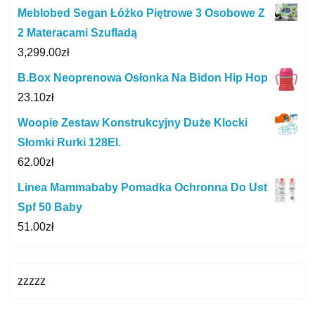
Meblobed Segan Łóżko Piętrowe 3 Osobowe Z
2 Materacami Szufladą
3,299.00
zł
B.Box Neoprenowa Osłonka Na Bidon Hip Hop
23.10
zł
Woopie Zestaw Konstrukcyjny Duże Klocki
Słomki Rurki 128El.
62.00
zł
Linea Mammababy Pomadka Ochronna Do Ust
Spf 50 Baby
51.00
zł
zzzzz