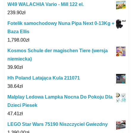
W49 WALACHIA Vario - Mill 122 el.
239.90
zł
Fotelik samochodowy Nuna Pipa Next 0-13Kg +
Baza Ellis
1,798.00
zł
Kosmos Schule der magischen Tiere (wersja
niemiecka)
39.90
zł
Hh Poland Latająca Kula 211071
38.64
zł
Malplay Ledowa Lampka Nocna Do Pokoju Dla
Dzieci Piesek
47.41
zł
LEGO Star Wars 75190 Niszczyciel Gwiezdny
1,390.00
zł