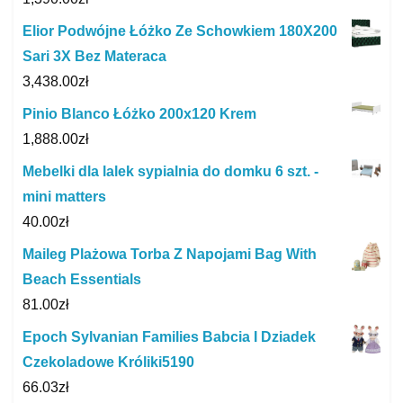
Elior Podwójne Łóżko Ze Schowkiem 180X200
Sari 3X Bez Materaca
3,438.00
zł
Pinio Blanco Łóżko 200x120 Krem
1,888.00
zł
Mebelki dla lalek sypialnia do domku 6 szt. -
mini matters
40.00
zł
Maileg Plażowa Torba Z Napojami Bag With
Beach Essentials
81.00
zł
Epoch Sylvanian Families Babcia I Dziadek
Czekoladowe Króliki5190
66.03
zł