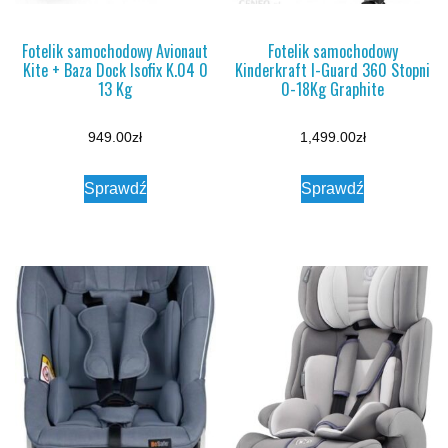
Fotelik samochodowy Avionaut
Fotelik samochodowy
Kite + Baza Dock Isofix K.04 0
Kinderkraft I-Guard 360 Stopni
13 Kg
0-18Kg Graphite
949.00
zł
1,499.00
zł
Sprawdź
Sprawdź