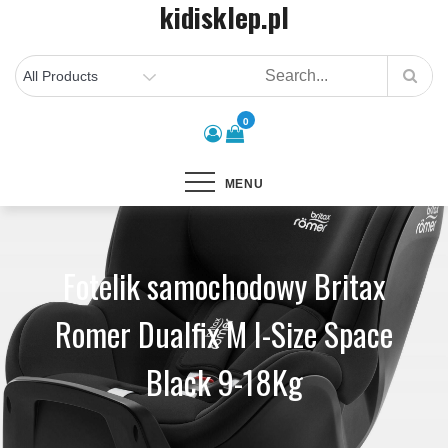
kidisklep.pl
Skip
to
content
0
MENU
Fotelik samochodowy Britax
Romer Dualfix M I-Size Space
Black 9-18Kg