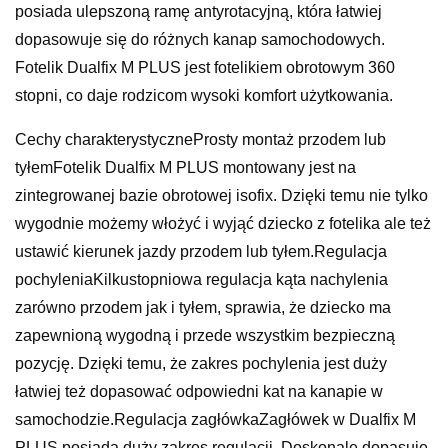
posiada ulepszoną ramę antyrotacyjną, która łatwiej
dopasowuje się do różnych kanap samochodowych.
Fotelik Dualfix M PLUS jest fotelikiem obrotowym 360
stopni, co daje rodzicom wysoki komfort użytkowania.
Cechy charakterystyczneProsty montaż przodem lub
tyłemFotelik Dualfix M PLUS montowany jest na
zintegrowanej bazie obrotowej isofix. Dzięki temu nie tylko
wygodnie możemy włożyć i wyjąć dziecko z fotelika ale też
ustawić kierunek jazdy przodem lub tyłem.Regulacja
pochyleniaKilkustopniowa regulacja kąta nachylenia
zarówno przodem jak i tyłem, sprawia, że dziecko ma
zapewnioną wygodną i przede wszystkim bezpieczną
pozycję. Dzięki temu, że zakres pochylenia jest duży
łatwiej też dopasować odpowiedni kat na kanapie w
samochodzie.Regulacja zagłówkaZagłówek w Dualfix M
PLUS posiada duży zakres regulacji. Doskonale dopasuje