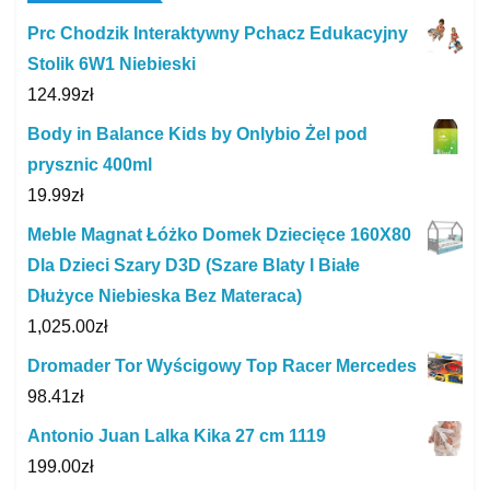
Prc Chodzik Interaktywny Pchacz Edukacyjny
Stolik 6W1 Niebieski
124.99
zł
Body in Balance Kids by Onlybio Żel pod
prysznic 400ml
19.99
zł
Meble Magnat Łóżko Domek Dziecięce 160X80
Dla Dzieci Szary D3D (Szare Blaty I Białe
Dłużyce Niebieska Bez Materaca)
1,025.00
zł
Dromader Tor Wyścigowy Top Racer Mercedes
98.41
zł
Antonio Juan Lalka Kika 27 cm 1119
199.00
zł