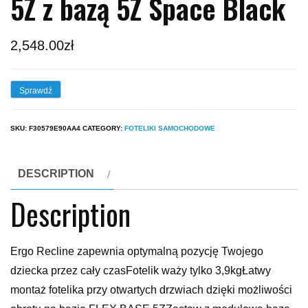
5Z z bazą 5Z Space Black
2,548.00
zł
Sprawdź
SKU:
F30579E90AA4
CATEGORY:
FOTELIKI SAMOCHODOWE
DESCRIPTION
Description
Ergo Recline zapewnia optymalną pozycję Twojego
dziecka przez cały czasFotelik waży tylko 3,9kgŁatwy
montaż fotelika przy otwartych drzwiach dzięki możliwości