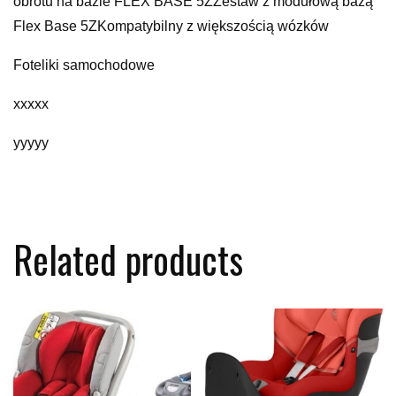
obrotu na bazie FLEX BASE 5ZZestaw z modułową bazą
Flex Base 5ZKompatybilny z większością wózków
Foteliki samochodowe
xxxxx
yyyyy
Related products