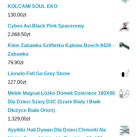
KOLCAMI SOUL EKO
130.00
zł
Cybex Avi Black Pink Spacerowy
2,068.50
zł
Klein Zabawka Szlifierka Kątowa Bosch 8426 -
Zabawka
79.90
zł
Lionelo Fidi Go Grey Stone
127.00
zł
Meble Magnat Łóżko Domek Dziecięce 160X80
Dla Dzieci Szary D3C (Szare Blaty I Białe
Dłużyce Biała Orion)
1,329.00
zł
Ayyildiz Hali Dywan Dla Dzieci Chmurki Na