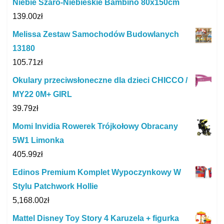
Niebie Szaro-Niebieskie Bambino 80x150cm
139.00
zł
Melissa Zestaw Samochodów Budowlanych
13180
105.71
zł
Okulary przeciwsłoneczne dla dzieci CHICCO /
MY22 0M+ GIRL
39.79
zł
Momi Invidia Rowerek Trójkołowy Obracany
5W1 Limonka
405.99
zł
Edinos Premium Komplet Wypoczynkowy W
Stylu Patchwork Hollie
5,168.00
zł
Mattel Disney Toy Story 4 Karuzela + figurka