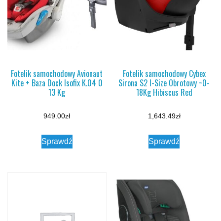
Fotelik samochodowy Avionaut
Fotelik samochodowy Cybex
Kite + Baza Dock Isofix K.04 0
Sirona S2 I-Size Obrotowy ~0-
13 Kg
18Kg Hibiscus Red
949.00
zł
1,643.49
zł
Sprawdź
Sprawdź