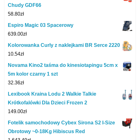
Chudy GDF66
58.80
zł
Espiro Magic 03 Spacerowy
639.00
zł
Kolorowanka Curly z naklejkami BR Serce 2220
10.54
zł
Novama Kino2 taśma do kinesiotapingu 5cm x
5m kolor czarny 1 szt
32.36
zł
Lexibook Kraina Lodu 2 Walkie Talkie
Krótkofalówki Dla Dzieci Frozen 2
149.00
zł
Fotelik samochodowy Cybex Sirona S2 I-Size
Obrotowy ~0-18Kg Hibiscus Red