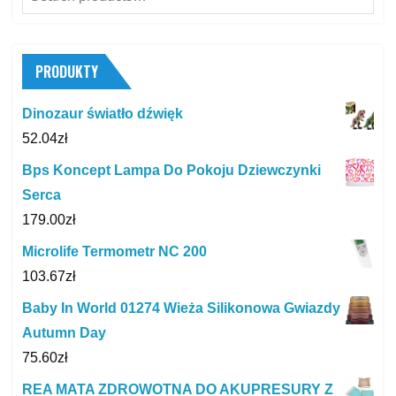
for:
PRODUKTY
Dinozaur światło dźwięk
52.04
zł
Bps Koncept Lampa Do Pokoju Dziewczynki
Serca
179.00
zł
Microlife Termometr NC 200
103.67
zł
Baby In World 01274 Wieża Silikonowa Gwiazdy
Autumn Day
75.60
zł
REA MATA ZDROWOTNA DO AKUPRESURY Z