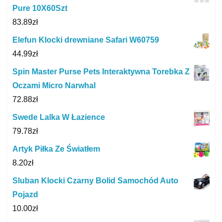
Pure 10X60Szt
83.89
zł
Elefun Klocki drewniane Safari W60759
44.99
zł
Spin Master Purse Pets Interaktywna Torebka Z
Oczami Micro Narwhal
72.88
zł
Swede Lalka W Łazience
79.78
zł
Artyk Piłka Ze Światłem
8.20
zł
Sluban Klocki Czarny Bolid Samochód Auto
Pojazd
10.00
zł