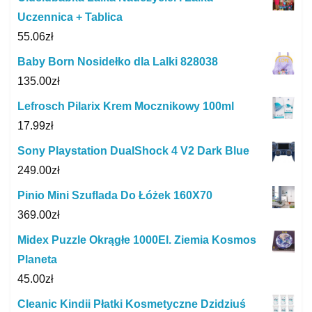
Uczennica + Tablica
55.06
zł
Baby Born Nosidełko dla Lalki 828038
135.00
zł
Lefrosch Pilarix Krem Mocznikowy 100ml
17.99
zł
Sony Playstation DualShock 4 V2 Dark Blue
249.00
zł
Pinio Mini Szuflada Do Łóżek 160X70
369.00
zł
Midex Puzzle Okrągłe 1000El. Ziemia Kosmos
Planeta
45.00
zł
Cleanic Kindii Płatki Kosmetyczne Dzidziuś