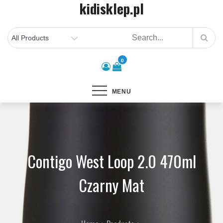
kidisklep.pl
Skip
to
content
0
MENU
Contigo West Loop 2.0 470ml
Czarny Mat