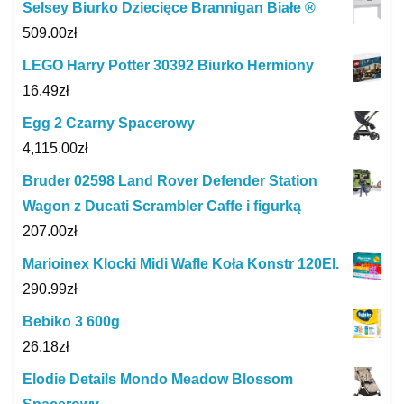
Selsey Biurko Dziecięce Brannigan Białe ®
509.00
zł
LEGO Harry Potter 30392 Biurko Hermiony
16.49
zł
Egg 2 Czarny Spacerowy
4,115.00
zł
Bruder 02598 Land Rover Defender Station
Wagon z Ducati Scrambler Caffe i figurką
207.00
zł
Marioinex Klocki Midi Wafle Koła Konstr 120El.
290.99
zł
Bebiko 3 600g
26.18
zł
Elodie Details Mondo Meadow Blossom