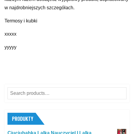
w najdrobniejszych szczegółach.
Termosy i kubki
xxxxx
yyyyy
Search
for:
PRODUKTY
Ciuciubabka Lalka Nauczyciel I Lalka