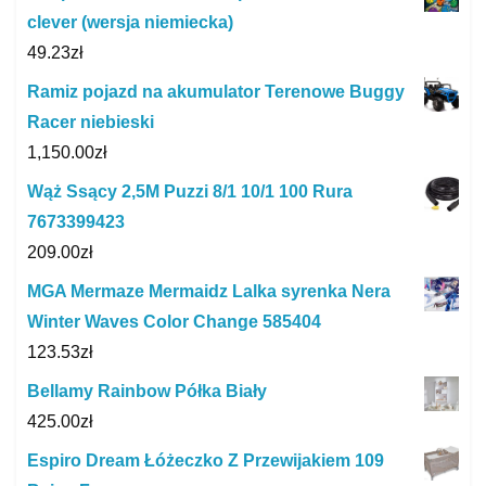
clever (wersja niemiecka)
49.23
zł
Ramiz pojazd na akumulator Terenowe Buggy
Racer niebieski
1,150.00
zł
Wąż Ssący 2,5M Puzzi 8/1 10/1 100 Rura
7673399423
209.00
zł
MGA Mermaze Mermaidz Lalka syrenka Nera
Winter Waves Color Change 585404
123.53
zł
Bellamy Rainbow Półka Biały
425.00
zł
Espiro Dream Łóżeczko Z Przewijakiem 109