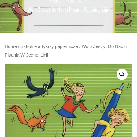
Home
Products
Wsip Zeszyt Do Nauki Pisania W Jednej Linii
Home
/
Szkolne artykuły papiernicze
/ Wsip Zeszyt Do Nauki
Pisania W Jednej Linii