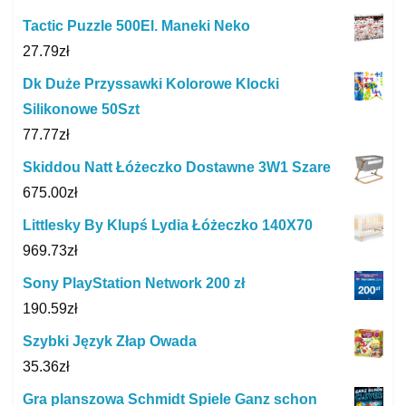
Tactic Puzzle 500El. Maneki Neko
27.79
zł
Dk Duże Przyssawki Kolorowe Klocki
Silikonowe 50Szt
77.77
zł
Skiddou Natt Łóżeczko Dostawne 3W1 Szare
675.00
zł
Littlesky By Klupś Lydia Łóżeczko 140X70
969.73
zł
Sony PlayStation Network 200 zł
190.59
zł
Szybki Język Złap Owada
35.36
zł
Gra planszowa Schmidt Spiele Ganz schon