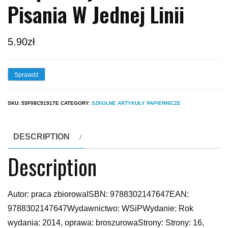
Pisania W Jednej Linii
5.90
zł
Sprawdź
SKU:
55F08C91917E
CATEGORY:
SZKOLNE ARTYKUŁY PAPIERNICZE
DESCRIPTION
Description
Autor: praca zbiorowaISBN: 9788302147647EAN:
9788302147647Wydawnictwo: WSiPWydanie: Rok
wydania: 2014, oprawa: broszurowaStrony: Strony: 16,