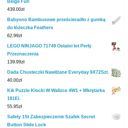
Beige Fun
439.00
zł
Babyono Bambusowe prześcieradło z gumką
do łóżeczka Feathers
62.99
zł
LEGO NINJAGO 71749 Ostatni lot Perły
Przeznaczenia
139.99
zł
Dada Chusteczki Nawilżane Everyday 9X72Szt.
40.00
zł
Kik Puzzle Klocki W Walizce 4W1 + Wkrętarka
181El.
55.95
zł
Safety 1St Zabezpieczenie Szafek Secret
Button Slide Lock