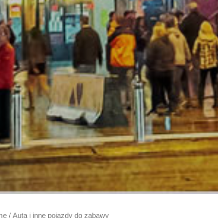
me
/ Auta i inne pojazdy do zabawy