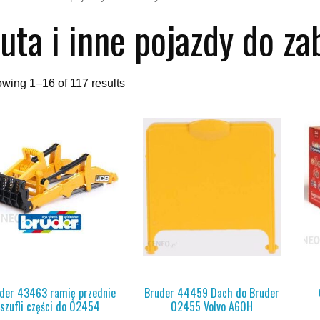
uta i inne pojazdy do z
wing 1–16 of 117 results
der 43463 ramię przednie
Bruder 44459 Dach do Bruder
szufli części do 02454
02455 Volvo A60H