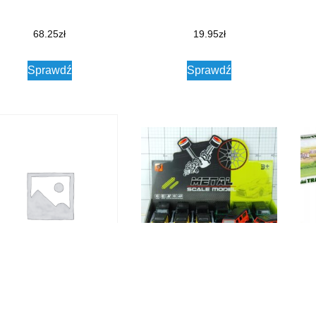
68.25
zł
19.95
zł
Sprawdź
Sprawdź
jorette Racing Cars Land
Dromader Samochód Terenowy
Ic
ver Defender 90 2084009
Metalowy 1 Szt./Dźwięk