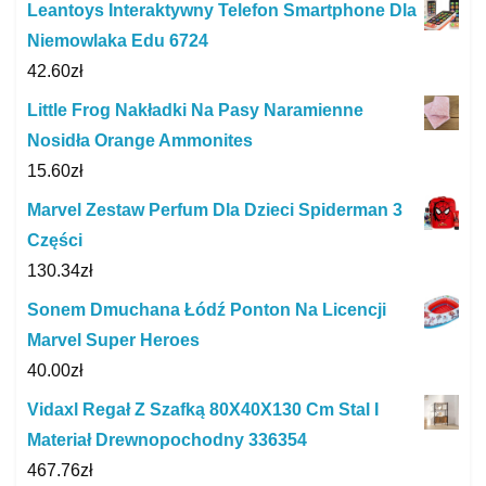
Leantoys Interaktywny Telefon Smartphone Dla
Niemowlaka Edu 6724
42.60
zł
Little Frog Nakładki Na Pasy Naramienne
Nosidła Orange Ammonites
15.60
zł
Marvel Zestaw Perfum Dla Dzieci Spiderman 3
Części
130.34
zł
Sonem Dmuchana Łódź Ponton Na Licencji
Marvel Super Heroes
40.00
zł
Vidaxl Regał Z Szafką 80X40X130 Cm Stal I
Materiał Drewnopochodny 336354
467.76
zł