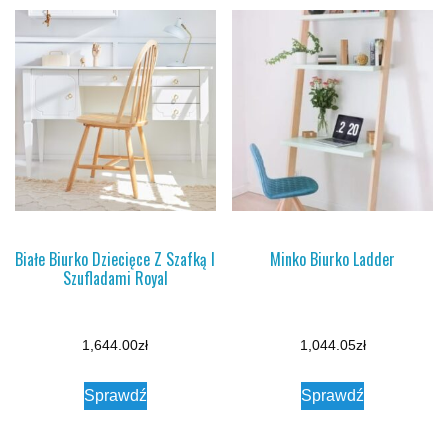
Białe Biurko Dziecięce Z Szafką I
Minko Biurko Ladder
Szufladami Royal
1,644.00
zł
1,044.05
zł
Sprawdź
Sprawdź