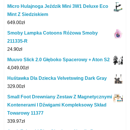
Micro Hulajnoga Jeździk Mini 3W1 Deluxe Eco
Mint Z Siedziskiem
649.00
zł
Smoby Lampka Cotoons Różowa Smoby
211335-R
24.90
zł
Muuvo Slick 2.0 Głęboko Spacerowy + Aton S2
4,049.00
zł
Huśtawka Dla Dziecka Velvetswing Dark Gray
329.00
zł
Small Foot Drewniany Zestaw Z Magnetycznymi
Kontenerami I Dźwigami Kompleksowy Skład
Towarowy 11377
339.97
zł