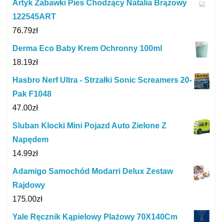
Artyk Zabawki Pies Chodzący Natalia Brązowy
122545ART
76.79
zł
Derma Eco Baby Krem Ochronny 100ml
18.19
zł
Hasbro Nerf Ultra - Strzałki Sonic Screamers 20-
Pak F1048
47.00
zł
Sluban Klocki Mini Pojazd Auto Zielone Z
Napędem
14.99
zł
Adamigo Samochód Modarri Delux Zestaw
Rajdowy
175.00
zł
Yale Ręcznik Kąpielowy Plażowy 70X140Cm