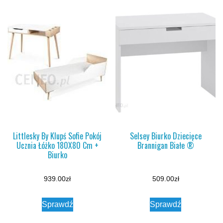
Littlesky By Klupś Sofie Pokój
Selsey Biurko Dziecięce
Ucznia Łóżko 180X80 Cm +
Brannigan Białe ®
Biurko
939.00
zł
509.00
zł
Sprawdź
Sprawdź