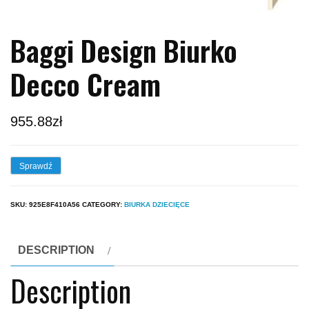
Baggi Design Biurko
Decco Cream
955.88
zł
Sprawdź
SKU:
925E8F410A56
CATEGORY:
BIURKA DZIECIĘCE
DESCRIPTION
Description