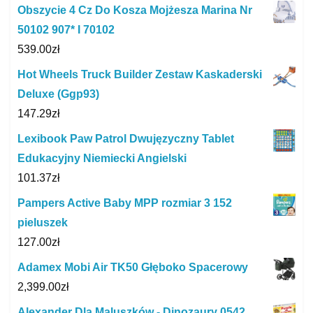
Obszycie 4 Cz Do Kosza Mojżesza Marina Nr
50102 907* I 70102
539.00
zł
Hot Wheels Truck Builder Zestaw Kaskaderski
Deluxe (Ggp93)
147.29
zł
Lexibook Paw Patrol Dwujęzyczny Tablet
Edukacyjny Niemiecki Angielski
101.37
zł
Pampers Active Baby MPP rozmiar 3 152
pieluszek
127.00
zł
Adamex Mobi Air TK50 Głęboko Spacerowy
2,399.00
zł
Alexander Dla Maluszków - Dinozaury 0542