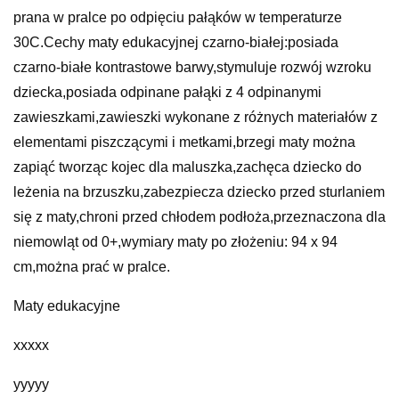
prana w pralce po odpięciu pałąków w temperaturze
30C.Cechy maty edukacyjnej czarno-białej:posiada
czarno-białe kontrastowe barwy,stymuluje rozwój wzroku
dziecka,posiada odpinane pałąki z 4 odpinanymi
zawieszkami,zawieszki wykonane z różnych materiałów z
elementami piszczącymi i metkami,brzegi maty można
zapiąć tworząc kojec dla maluszka,zachęca dziecko do
leżenia na brzuszku,zabezpiecza dziecko przed sturlaniem
się z maty,chroni przed chłodem podłoża,przeznaczona dla
niemowląt od 0+,wymiary maty po złożeniu: 94 x 94
cm,można prać w pralce.
Maty edukacyjne
xxxxx
yyyyy