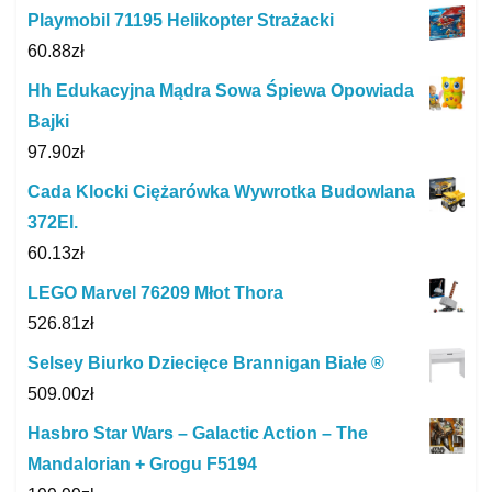
Playmobil 71195 Helikopter Strażacki
60.88
zł
Hh Edukacyjna Mądra Sowa Śpiewa Opowiada
Bajki
97.90
zł
Cada Klocki Ciężarówka Wywrotka Budowlana
372El.
60.13
zł
LEGO Marvel 76209 Młot Thora
526.81
zł
Selsey Biurko Dziecięce Brannigan Białe ®
509.00
zł
Hasbro Star Wars – Galactic Action – The
Mandalorian + Grogu F5194