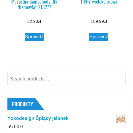
Muzyczna Samochody Dla
TIPPY wielokolorowa
Niemowląt 213277
32.90
zł
189.99
zł
Sprawdź
Sprawdź
Search
for:
PRODUKTY
Yokodesign Śpiący jelonek
55.00
zł