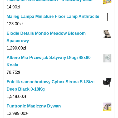
14.90
zł
Maileg Lampa Miniature Floor Lamp Anthracite
123.00
zł
Elodie Details Mondo Meadow Blossom
Spacerowy
1,299.00
zł
Albero Mio Przewijak Sztywny Długi 48x80
Koala
78.75
zł
Fotelik samochodowy Cybex Sirona S I-Size
Deep Black 0-18Kg
1,549.00
zł
Funtronic Magiczny Dywan
12,999.00
zł