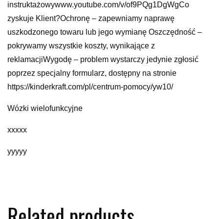
instruktażowywww.youtube.com/v/of9PQg1DgWgCo
zyskuje Klient?Ochronę – zapewniamy naprawę
uszkodzonego towaru lub jego wymianę Oszczędność –
pokrywamy wszystkie koszty, wynikające z
reklamacjiWygodę – problem wystarczy jedynie zgłosić
poprzez specjalny formularz, dostępny na stronie
https://kinderkraft.com/pl/centrum-pomocy/yw10/
Wózki wielofunkcyjne
xxxxx
yyyyy
Related products