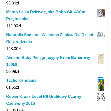
98.80
zł
Metoo Lalka Dziewczynka Boho Girl 48Cm
Przytulanka
119.00
zł
Naturalis Semante Welcome Zestaw Dla Dzieci
Od Urodzenia
148.00
zł
Aveeno Baby Pielęgnacyjny Krem Barierowy
100Ml
30.99
zł
Tactic Kendama
61.55
zł
Rower Kross Level R6 Grafitowy Czarny
Czerwony 2016
1,835.00
zł