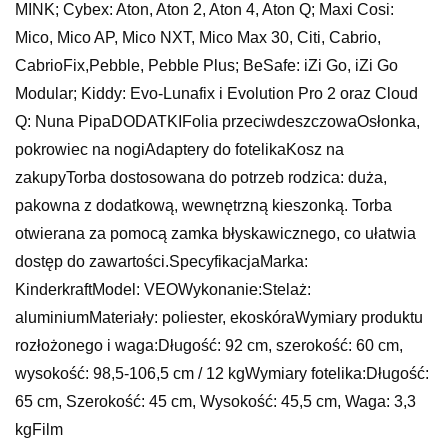
MINK; Cybex: Aton, Aton 2, Aton 4, Aton Q; Maxi Cosi:
Mico, Mico AP, Mico NXT, Mico Max 30, Citi, Cabrio,
CabrioFix,Pebble, Pebble Plus; BeSafe: iZi Go, iZi Go
Modular; Kiddy: Evo-Lunafix i Evolution Pro 2 oraz Cloud
Q: Nuna PipaDODATKIFolia przeciwdeszczowaOsłonka,
pokrowiec na nogiAdaptery do fotelikaKosz na
zakupyTorba dostosowana do potrzeb rodzica: duża,
pakowna z dodatkową, wewnętrzną kieszonką. Torba
otwierana za pomocą zamka błyskawicznego, co ułatwia
dostęp do zawartości.SpecyfikacjaMarka:
KinderkraftModel: VEOWykonanie:Stelaż:
aluminiumMateriały: poliester, ekoskóraWymiary produktu
rozłożonego i waga:Długość: 92 cm, szerokość: 60 cm,
wysokość: 98,5-106,5 cm / 12 kgWymiary fotelika:Długość:
65 cm, Szerokość: 45 cm, Wysokość: 45,5 cm, Waga: 3,3
kgFilm