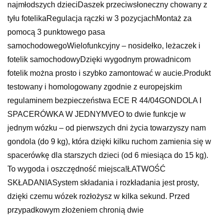
najmłodszych dzieciDaszek przeciwsłoneczny chowany z
tyłu fotelikaRegulacja rączki w 3 pozycjachMontaż za
pomocą 3 punktowego pasa
samochodowegoWielofunkcyjny – nosidełko, leżaczek i
fotelik samochodowyDzięki wygodnym prowadnicom
fotelik można prosto i szybko zamontować w aucie.Produkt
testowany i homologowany zgodnie z europejskim
regulaminem bezpieczeństwa ECE R 44/04GONDOLA I
SPACERÓWKA W JEDNYMVEO to dwie funkcje w
jednym wózku – od pierwszych dni życia towarzyszy nam
gondola (do 9 kg), która dzięki kilku ruchom zamienia się w
spacerówkę dla starszych dzieci (od 6 miesiąca do 15 kg).
To wygoda i oszczędność miejsca!ŁATWOŚĆ
SKŁADANIASystem składania i rozkładania jest prosty,
dzięki czemu wózek rozłożysz w kilka sekund. Przed
przypadkowym złożeniem chronią dwie