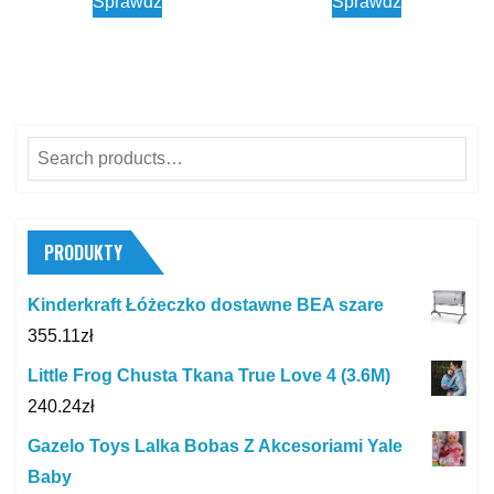
Sprawdź
Sprawdź
Search
for:
PRODUKTY
Kinderkraft Łóżeczko dostawne BEA szare
355.11
zł
Little Frog Chusta Tkana True Love 4 (3.6M)
240.24
zł
Gazelo Toys Lalka Bobas Z Akcesoriami Yale
Baby