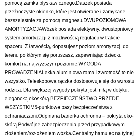
pomocą zamka błyskawicznego.Daszek posiada
przeźroczyste okienko, które jest otwierane i zamykane
bezszelestnie za pomocą magnesu.DWUPOZIOMOWA
AMORTYZACJAWózek posiada efektywny, dwustopniowy
system amortyzacji z możliwością regulacji w trakcie
spaceru. Z łatwością, dopasujesz poziom amortyzacji do
terenu po którym się poruszasz, zapewniając dziecku
komfort na najwyższym poziomie.WYGODA
PROWADZENIALekka aluminiowa rama i zwrotność to nie
wszystko. Teleskopowa rączka dostosowuje się do wzrostu
rodzica. Dla większej wygody pokryta jest miłą w dotyku,
elegancką ekoskórą.BEZPIECZEŃSTWO PRZEDE
WSZYSTKIM5-punktowe pasy bezpieczeństwa z
ochraniaczami.Odpinana barierka ochronna – pokryta eko-
skórą.Podwójne zabezpieczenia przed przypadkowym
złożeniem/rozłożeniem wózka.Centralny hamulec na tylnej