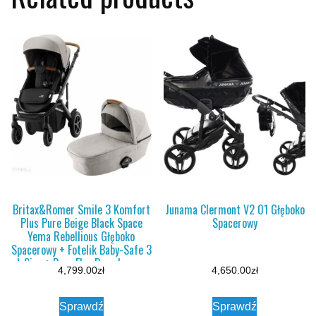
Britax&Romer Smile 3 Komfort
Junama Clermont V2 01 Głęboko
Plus Pure Beige Black Space
Spacerowy
Yema Rebellious Głęboko
Spacerowy + Fotelik Baby-Safe 3
I-Size + Baza Flex Base Isense
4,799.00
zł
4,650.00
zł
Sprawdź
Sprawdź