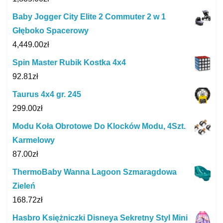
Baby Jogger City Elite 2 Commuter 2 w 1
Głęboko Spacerowy
4,449.00
zł
Spin Master Rubik Kostka 4x4
92.81
zł
Taurus 4x4 gr. 245
299.00
zł
Modu Koła Obrotowe Do Klocków Modu, 4Szt.
Karmelowy
87.00
zł
ThermoBaby Wanna Lagoon Szmaragdowa
Zieleń
168.72
zł
Hasbro Księżniczki Disneya Sekretny Styl Mini