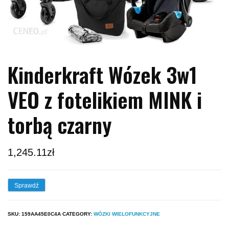
Kinderkraft Wózek 3w1
VEO z fotelikiem MINK i
torbą czarny
1,245.11
zł
Sprawdź
SKU:
159AA45E0C4A
CATEGORY:
WÓZKI WIELOFUNKCYJNE