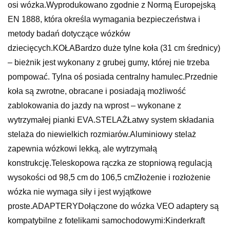
osi wózka.Wyprodukowano zgodnie z Normą Europejską
EN 1888, która określa wymagania bezpieczeństwa i
metody badań dotyczące wózków
dziecięcych.KOŁABardzo duże tylne koła (31 cm średnicy)
– bieżnik jest wykonany z grubej gumy, której nie trzeba
pompować. Tylna oś posiada centralny hamulec.Przednie
koła są zwrotne, obracane i posiadają możliwość
zablokowania do jazdy na wprost – wykonane z
wytrzymałej pianki EVA.STELAŻŁatwy system składania
stelaża do niewielkich rozmiarów.Aluminiowy stelaż
zapewnia wózkowi lekką, ale wytrzymałą
konstrukcję.Teleskopowa rączka ze stopniową regulacją
wysokości od 98,5 cm do 106,5 cmZłożenie i rozłożenie
wózka nie wymaga siły i jest wyjątkowe
proste.ADAPTERYDołączone do wózka VEO adaptery są
kompatybilne z fotelikami samochodowymi:Kinderkraft