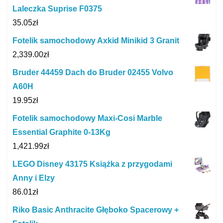
Laleczka Suprise F0375
35.05
zł
Fotelik samochodowy Axkid Minikid 3 Granit
2,339.00
zł
Bruder 44459 Dach do Bruder 02455 Volvo
A60H
19.95
zł
Fotelik samochodowy Maxi-Cosi Marble
Essential Graphite 0-13Kg
1,421.99
zł
LEGO Disney 43175 Książka z przygodami
Anny i Elzy
86.01
zł
Riko Basic Anthracite Głęboko Spacerowy +