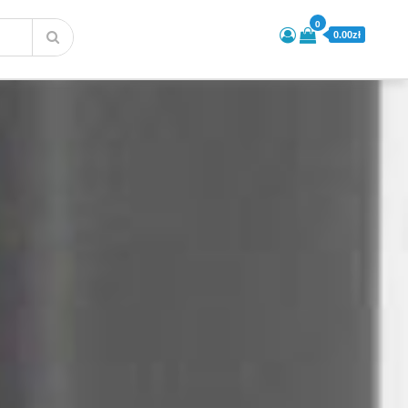
0
0.00zł