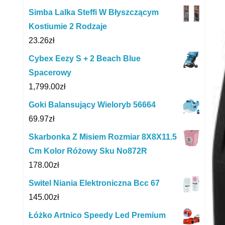
Simba Lalka Steffi W Błyszczącym
Kostiumie 2 Rodzaje
23.26
zł
Cybex Eezy S + 2 Beach Blue
Spacerowy
1,799.00
zł
Goki Balansujący Wieloryb 56664
69.97
zł
Skarbonka Z Misiem Rozmiar 8X8X11.5
Cm Kolor Różowy Sku No872R
178.00
zł
Switel Niania Elektroniczna Bcc 67
145.00
zł
Łóżko Artnico Speedy Led Premium