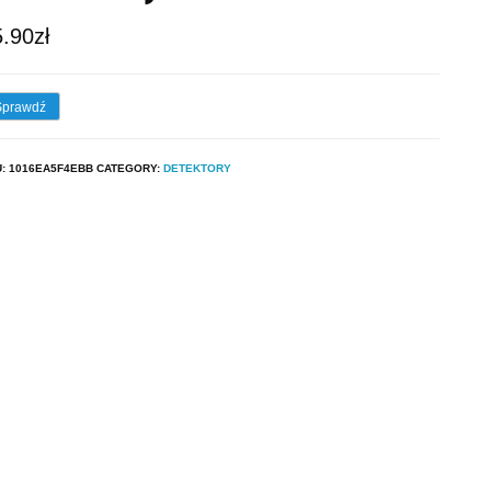
5.90
zł
Sprawdź
U:
1016EA5F4EBB
CATEGORY:
DETEKTORY