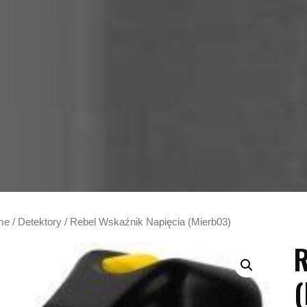
me
/
Detektory
/ Rebel Wskaźnik Napięcia (Mierb03)
R
(