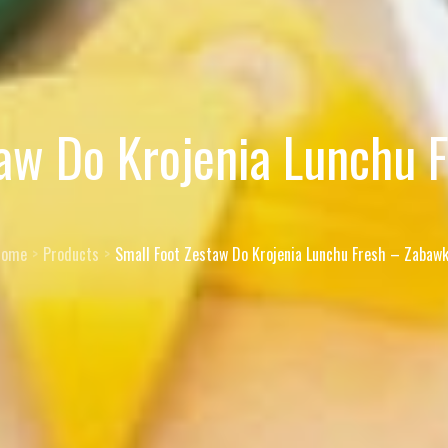
taw Do Krojenia Lunchu 
Home
Products
Small Foot Zestaw Do Krojenia Lunchu Fresh – Zabaw