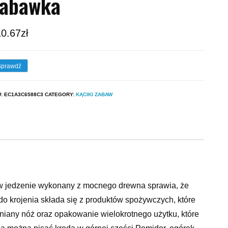
Zabawka
10.67
zł
Sprawdź
U:
EC1A3C6588C3
CATEGORY:
KĄCIKI ZABAW
 w jedzenie wykonany z mocnego drewna sprawia, że
do krojenia składa się z produktów spożywczych, które
wniany nóż oraz opakowanie wielokrotnego użytku, które