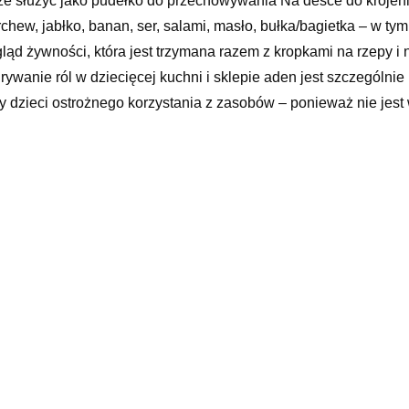
e służyć jako pudełko do przechowywania Na desce do krojeni
chew, jabłko, banan, ser, salami, masło, bułka/bagietka – w ty
ląd żywności, która jest trzymana razem z kropkami na rzepy 
rywanie ról w dziecięcej kuchni i sklepie aden jest szczególn
y dzieci ostrożnego korzystania z zasobów – ponieważ nie jes
a: Wymiary po złożeniu (długość x szerokość x wysokość): Pudeł
a: 0,12 kg Materiał i pielęgnacja: Materiał: drewno, tkanina
iki zabaw
xx
yy
elated products