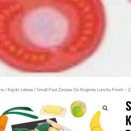
me
/
Kąciki zabaw
/ Small Foot Zestaw Do Krojenia Lunchu Fresh – 
S
K