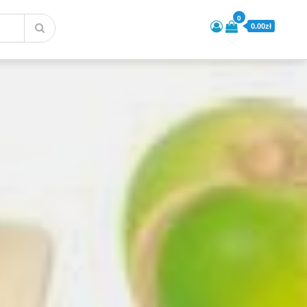
0
0.00zł