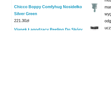
moż
Chicco Boppy Comfyhug Nosidełko
mar
Silver Green
wyg
221.30
zł
odg
ucz
Vianek Łagodzący Peeling Do Skóry
wag
Głowy 150 ml
Wag
14.79
zł
Call of Duty Modern Warfare II (Gra PS4)
Kąc
315.00
zł
xxx
Ravensburger Schoko-Hexe (wersja
yyy
niemiecka)
33.09
zł
Welox Suchy basen dla dzieci 90x40 z
kulkami piłeczkami 7cm Krokodyle
R
319.90
zł