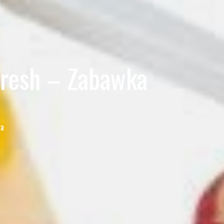
Fresh – Zabawka
ka