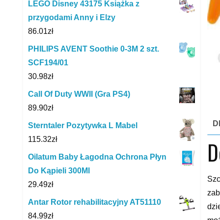
LEGO Disney 43175 Książka z
przygodami Anny i Elzy
86.01
zł
PHILIPS AVENT Soothie 0-3M 2 szt.
SCF194/01
30.98
zł
Call Of Duty WWII (Gra PS4)
89.90
zł
D
Sterntaler Pozytywka L Mabel
115.32
zł
D
Oilatum Baby Łagodna Ochrona Płyn
Do Kąpieli 300Ml
Szc
29.49
zł
zab
Antar Rotor rehabilitacyjny AT51110
dzi
84.99
zł