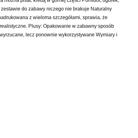
a można pisać kredą w górnej części Pomidor, ogórek,
m zestawie do zabawy niczego nie brakuje Naturalny
i nadrukowana z wieloma szczegółami, sprawia, że
ie realistyczne. Plusy: Opakowanie w zabawny sposób
t wyrzucane, lecz ponownie wykorzystywane Wymiary i
ko ok. 16 x 15 x 7,5 cm, banan ok. 10 x 2,5 x 5 cm