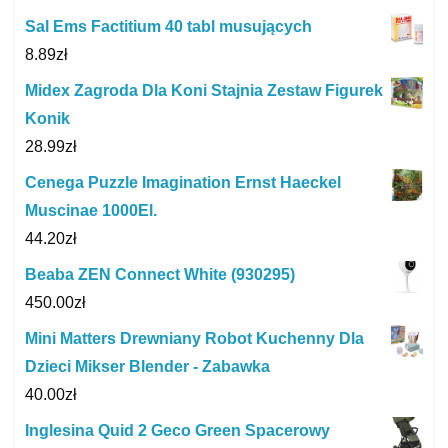
Sal Ems Factitium 40 tabl musujących
8.89
zł
Midex Zagroda Dla Koni Stajnia Zestaw Figurek
Konik
28.99
zł
Cenega Puzzle Imagination Ernst Haeckel
Muscinae 1000El.
44.20
zł
Beaba ZEN Connect White (930295)
450.00
zł
Mini Matters Drewniany Robot Kuchenny Dla
Dzieci Mikser Blender - Zabawka
40.00
zł
Inglesina Quid 2 Geco Green Spacerowy