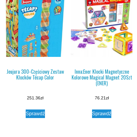
Jeujura 300-Częściowy Zestaw
Inna;Ener Klocki Magnetyczne
Klocków Técap Color
Kolorowe Magical Magnet 20Szt
(ENER)
251.36
zł
76.21
zł
Sprawdź
Sprawdź