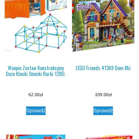
Woopie Zestaw Konstrukcyjny
LEGO Friends 41369 Dom Mii
Duże Klocki Słomki Rurki 128El.
62.00
zł
339.00
zł
Sprawdź
Sprawdź