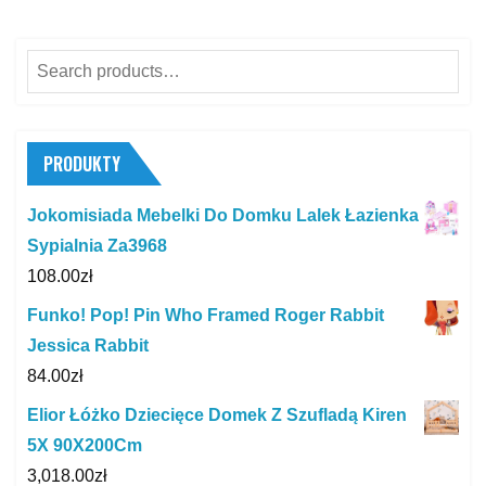
Search
for:
PRODUKTY
Jokomisiada Mebelki Do Domku Lalek Łazienka
Sypialnia Za3968
108.00
zł
Funko! Pop! Pin Who Framed Roger Rabbit
Jessica Rabbit
84.00
zł
Elior Łóżko Dziecięce Domek Z Szufladą Kiren
5X 90X200Cm
3,018.00
zł