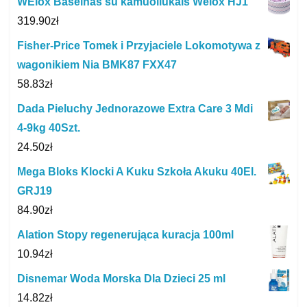
WElox Baseinas su kamuoliukais Welox HJ1
319.90
zł
Fisher-Price Tomek i Przyjaciele Lokomotywa z
wagonikiem Nia BMK87 FXX47
58.83
zł
Dada Pieluchy Jednorazowe Extra Care 3 Mdi
4‑9kg 40Szt.
24.50
zł
Mega Bloks Klocki A Kuku Szkoła Akuku 40El.
GRJ19
84.90
zł
Alation Stopy regenerująca kuracja 100ml
10.94
zł
Disnemar Woda Morska Dla Dzieci 25 ml
14.82
zł