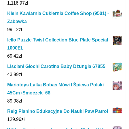
1,116.97
zł
Klein Kawiarnia Cukiernia Coffee Shop (9501) -
Zabawka
99.12
zł
Iello Puzzle Twist Collection Blue Plate Special
1000El.
69.42
zł
Lisciani Giochi Carotina Baby Dżungla 67855
43.99
zł
Mariotoys Lalka Bobas Mówi I Śpiewa Polski
45Cm+Smoczek_68
89.98
zł
Reig Pianino Edukacyjne Do Nauki Paw Patrol
129.96
zł