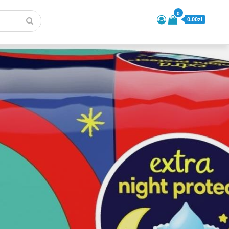
0
0.00zł