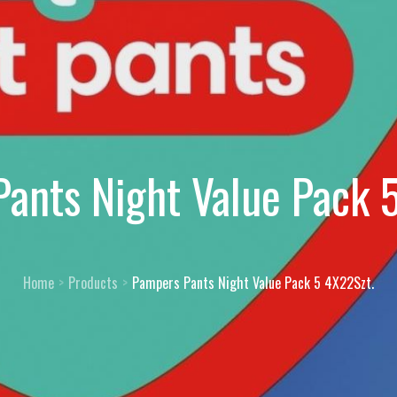
ants Night Value Pack 
Home
Products
Pampers Pants Night Value Pack 5 4X22Szt.