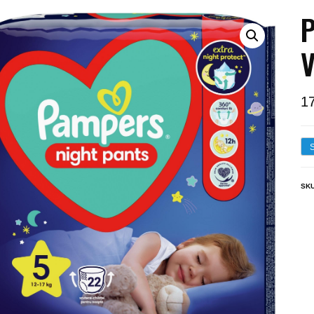
P
V
1
SK