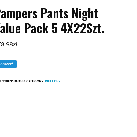
ampers Pants Night
alue Pack 5 4X22Szt.
78.98
zł
Sprawdź
U:
338E39B6D639
CATEGORY:
PIELUCHY