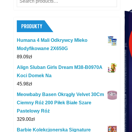
for:
PRODUKTY
Humana 4 Mali Odkrywcy Mleko
Modyfikowane 2X650G
89.09
zł
Align Sluban Girls Dream M38-B0970A
Koci Domek Na
45.98
zł
Meowbaby Basen Okrągły Velvet 30Cm
Ciemny Róż 200 Piłek Białe Szare
Pastelowy Róż
329.00
zł
Barbie Kolekcjonerska Signature