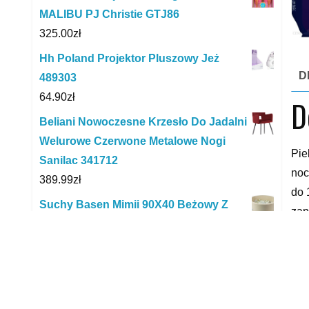
MALIBU PJ Christie GTJ86
325.00
zł
Hh Poland Projektor Pluszowy Jeż
D
489303
64.90
zł
D
Beliani Nowoczesne Krzesło Do Jadalni
Welurowe Czerwone Metalowe Nogi
Pie
Sanilac 341712
noc
389.99
zł
do 
Suchy Basen Mimii 90X40 Beżowy Z
zap
Piłeczkami 300 Szt. (Przezroczyste
zap
Jasnozłote Opalizujące)
nog
343.35
zł
się
Kinderkraft Krzesełko Do Karmienia
na 
Tastee Olive
– w