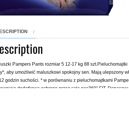
ESCRIPTION
escription
luszki Pampers Pants rozmiar 5 12-17 kg 88 szt.Pieluchomajtk
y*, aby umożliwić maluszkowi spokojny sen. Mają ulepszony wk
12 godzin suchości. * w porównaniu z pieluchomajtkami Pampe
ewniają dodatkową ochronę przez całą noc360° FIT. Dopasowują
obiegać przeciekaniuWzmocniony wkład. Dodatkowa ochrona i
awek. Pomagają zapobiegać przeciekaniu przy nóżkachSkin He
 więcej na pampers.pl)Nie zawierają żadnego z 26 alergenów
dobranocŁatwe zakładanie – wystarczy jeden ruch Łatwe zdej
ystarczy zwinąć i zabezpieczyć taśmą