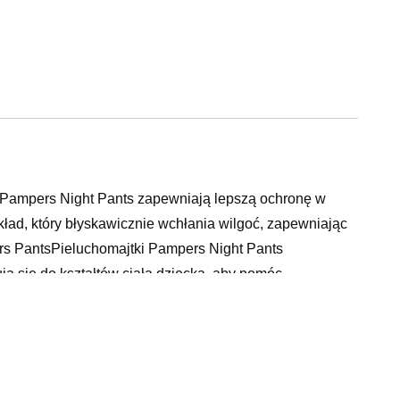
i Pampers Night Pants zapewniają lepszą ochronę w
ład, który błyskawicznie wchłania wilgoć, zapewniając
rs PantsPieluchomajtki Pampers Night Pants
 się do kształtów ciała dziecka, aby pomóc
 suchość aż do 12 godzinPodwójne osłonki wokół
alth Alliance. Przebadane dermatologicznie (Dowiedz
 zapachowych sklasyfikowanych przez UEUrocze obrazki
mowanie – wystarczy rozerwać boczki Łatwe wyrzucanie