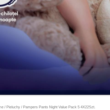
me
/
Pieluchy
/ Pampers Pants Night Value Pack 5 4X22Szt.