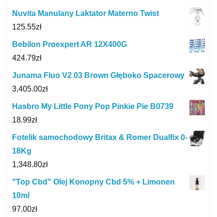
Nuvita Manulany Laktator Materno Twist
125.55
zł
Bebilon Proexpert AR 12X400G
424.79
zł
Junama Fluo V2 03 Brown Głęboko Spacerowy
3,405.00
zł
Hasbro My Little Pony Pop Pinkie Pie B0739
18.99
zł
Fotelik samochodowy Britax & Romer Dualfix 0-
18Kg
1,348.80
zł
"Top Cbd" Olej Konopny Cbd 5% + Limonen
10ml
97.00
zł