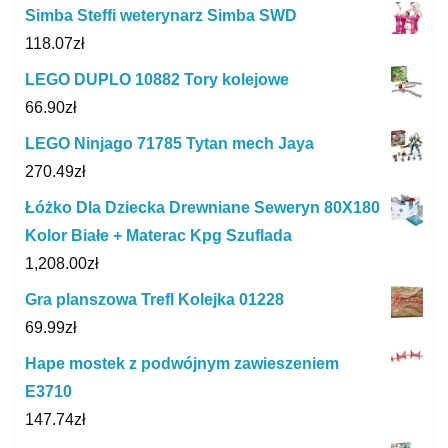
Simba Steffi weterynarz Simba SWD
118.07
zł
LEGO DUPLO 10882 Tory kolejowe
66.90
zł
LEGO Ninjago 71785 Tytan mech Jaya
270.49
zł
Łóżko Dla Dziecka Drewniane Seweryn 80X180
Kolor Białe + Materac Kpg Szuflada
1,208.00
zł
Gra planszowa Trefl Kolejka 01228
69.99
zł
Hape mostek z podwójnym zawieszeniem
E3710
147.74
zł