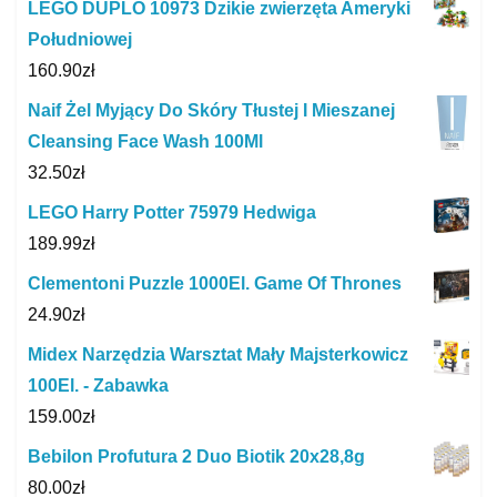
LEGO DUPLO 10973 Dzikie zwierzęta Ameryki
Południowej
160.90
zł
Naif Żel Myjący Do Skóry Tłustej I Mieszanej
Cleansing Face Wash 100Ml
32.50
zł
LEGO Harry Potter 75979 Hedwiga
189.99
zł
Clementoni Puzzle 1000El. Game Of Thrones
24.90
zł
Midex Narzędzia Warsztat Mały Majsterkowicz
100El. - Zabawka
159.00
zł
Bebilon Profutura 2 Duo Biotik 20x28,8g
80.00
zł