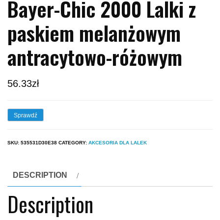
Bayer-Chic 2000 Lalki z
paskiem melanżowym
antracytowo-różowym
56.33
zł
Sprawdź
SKU:
535531D30E38
CATEGORY:
AKCESORIA DLA LALEK
DESCRIPTION
Description