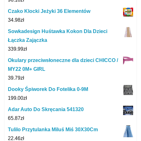
Czako Klocki Jeżyki 36 Elementów
34.98
zł
Sowkadesign Huśtawka Kokon Dla Dzieci
Łączka Zajączka
339.99
zł
Okulary przeciwsłoneczne dla dzieci CHICCO /
MY22 0M+ GIRL
39.79
zł
Dooky Śpiworek Do Fotelika 0-9M
199.00
zł
Adar Auto Do Skręcania 541320
65.87
zł
Tulilo Przytulanka Miluś Miś 30X30Cm
22.46
zł