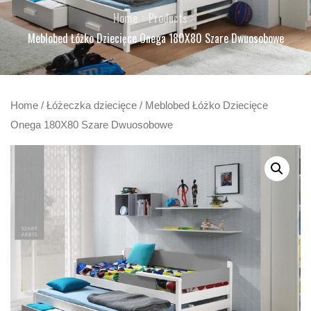
Home
Products
Meblobed Łóżko Dziecięce Onega 180X80 Szare Dwuosobowe
Home
/
Łóżeczka dziecięce
/ Meblobed Łóżko Dziecięce
Onega 180X80 Szare Dwuosobowe