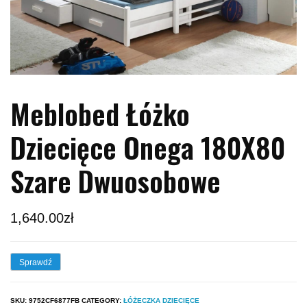
Meblobed Łóżko
Dziecięce Onega 180X80
Szare Dwuosobowe
1,640.00
zł
Sprawdź
SKU:
9752CF6877FB
CATEGORY:
ŁÓŻECZKA DZIECIĘCE