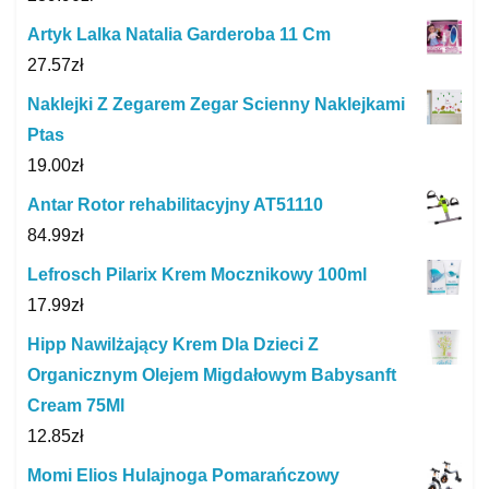
Artyk Lalka Natalia Garderoba 11 Cm
27.57
zł
Naklejki Z Zegarem Zegar Scienny Naklejkami
Ptas
19.00
zł
Antar Rotor rehabilitacyjny AT51110
84.99
zł
Lefrosch Pilarix Krem Mocznikowy 100ml
17.99
zł
Hipp Nawilżający Krem Dla Dzieci Z
Organicznym Olejem Migdałowym Babysanft
Cream 75Ml
12.85
zł
Momi Elios Hulajnoga Pomarańczowy