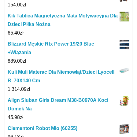
154.00
zł
Kik Tablica Magnetyczna Mata Motywacyjna Dla
Dzieci Piłka Nożna
65.40
zł
Blizzard Męskie Rtx Power 19/20 Blue
+Wiązania
889.00
zł
Kuli Muli Materac Dla Niemowląt/Dzieci Lyocell
R. 70X140 Cm
1,314.09
zł
Align Sluban Girls Dream M38-B0970A Koci
Domek Na
45.98
zł
Clementoni Robot Mio (60255)
96.18
zł