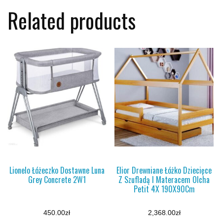
Related products
Lionelo Łóżeczko Dostawne Luna
Elior Drewniane Łóżko Dziecięce
Grey Concrete 2W1
Z Szufladą I Materacem Olcha
Petit 4X 190X90Cm
450.00
zł
2,368.00
zł