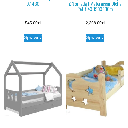
07 430
Z Szufladą I Materacem Olcha
Petit 4X 190X90Cm
545.00
zł
2,368.00
zł
Sprawdź
Sprawdź