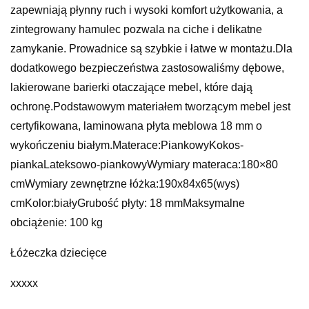
zapewniają płynny ruch i wysoki komfort użytkowania, a
zintegrowany hamulec pozwala na ciche i delikatne
zamykanie. Prowadnice są szybkie i łatwe w montażu.Dla
dodatkowego bezpieczeństwa zastosowaliśmy dębowe,
lakierowane barierki otaczające mebel, które dają
ochronę.Podstawowym materiałem tworzącym mebel jest
certyfikowana, laminowana płyta meblowa 18 mm o
wykończeniu białym.Materace:PiankowyKokos-
piankaLateksowo-piankowyWymiary materaca:180×80
cmWymiary zewnętrzne łóżka:190x84x65(wys)
cmKolor:białyGrubość płyty: 18 mmMaksymalne
obciążenie: 100 kg
Łóżeczka dziecięce
xxxxx