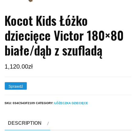
Kocot Kids Łóżko
dziecięce Victor 180×80
białe/dąb z szufladą
1,120.00
zł
Sprawdź
SKU:
034C543F2109
CATEGORY:
ŁÓŻECZKA DZIECIĘCE
DESCRIPTION