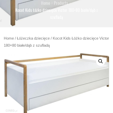
Home
Products
Kocot Kids Łóżko dziecięce Victor 180×80 białe/dąb z
szufladą
Home
/
Łóżeczka dziecięce
/ Kocot Kids Łóżko dziecięce Victor
180×80 białe/dąb z szufladą