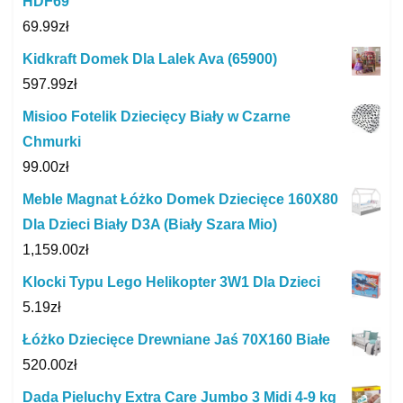
HDF69
69.99
zł
Kidkraft Domek Dla Lalek Ava (65900)
597.99
zł
Misioo Fotelik Dziecięcy Biały w Czarne
Chmurki
99.00
zł
Meble Magnat Łóżko Domek Dziecięce 160X80
Dla Dzieci Biały D3A (Biały Szara Mio)
1,159.00
zł
Klocki Typu Lego Helikopter 3W1 Dla Dzieci
5.19
zł
Łóżko Dziecięce Drewniane Jaś 70X160 Białe
520.00
zł
Dada Pieluchy Extra Care Jumbo 3 Midi 4‑9 kg