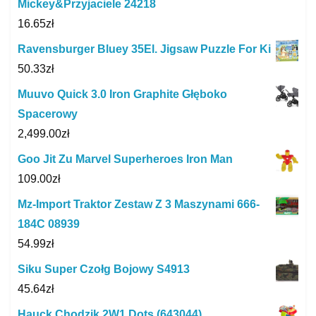
Mickey&Przyjaciele 24218
16.65
zł
Ravensburger Bluey 35El. Jigsaw Puzzle For Ki
50.33
zł
Muuvo Quick 3.0 Iron Graphite Głęboko
Spacerowy
2,499.00
zł
Goo Jit Zu Marvel Superheroes Iron Man
109.00
zł
Mz-Import Traktor Zestaw Z 3 Maszynami 666-
184C 08939
54.99
zł
Siku Super Czołg Bojowy S4913
45.64
zł
Hauck Chodzik 2W1 Dots (643044)