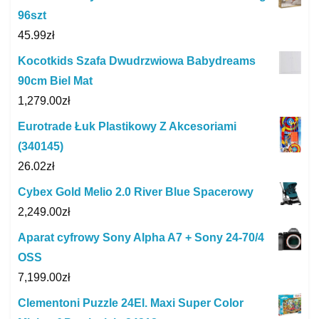
96szt
45.99
zł
Kocotkids Szafa Dwudrzwiowa Babydreams
90cm Biel Mat
1,279.00
zł
Eurotrade Łuk Plastikowy Z Akcesoriami
(340145)
26.02
zł
Cybex Gold Melio 2.0 River Blue Spacerowy
2,249.00
zł
Aparat cyfrowy Sony Alpha A7 + Sony 24-70/4
OSS
7,199.00
zł
Clementoni Puzzle 24El. Maxi Super Color