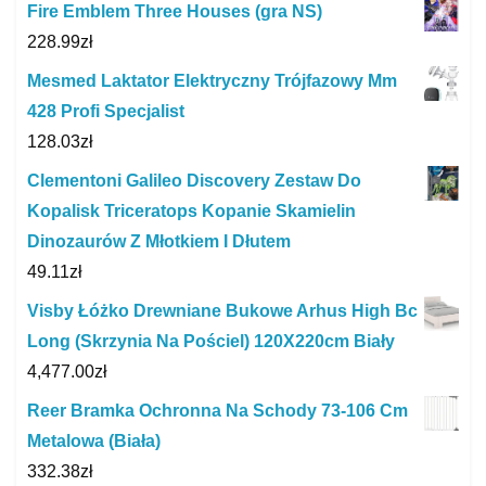
Fire Emblem Three Houses (gra NS)
228.99
zł
Mesmed Laktator Elektryczny Trójfazowy Mm
428 Profi Specjalist
128.03
zł
Clementoni Galileo Discovery Zestaw Do
Kopalisk Triceratops Kopanie Skamielin
Dinozaurów Z Młotkiem I Dłutem
49.11
zł
Visby Łóżko Drewniane Bukowe Arhus High Bc
Long (Skrzynia Na Pościel) 120X220cm Biały
4,477.00
zł
Reer Bramka Ochronna Na Schody 73-106 Cm
Metalowa (Biała)
332.38
zł