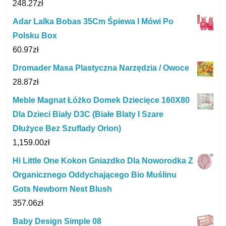
248.27
zł
Adar Lalka Bobas 35Cm Śpiewa I Mówi Po
Polsku Box
60.97
zł
Dromader Masa Plastyczna Narzędzia / Owoce
28.87
zł
Meble Magnat Łóżko Domek Dziecięce 160X80
Dla Dzieci Biały D3C (Białe Blaty I Szare
Dłużyce Bez Szuflady Orion)
1,159.00
zł
Hi Little One Kokon Gniazdko Dla Noworodka Z
Organicznego Oddychającego Bio Muślinu
Gots Newborn Nest Blush
357.06
zł
Baby Design Simple 08