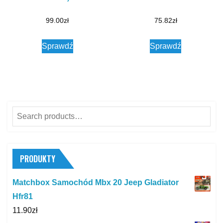
99.00
zł
75.82
zł
Sprawdź
Sprawdź
Search
for:
PRODUKTY
Matchbox Samochód Mbx 20 Jeep Gladiator
Hfr81
11.90
zł