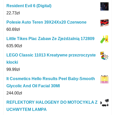
Resident Evil 6 (Digital)
22.73
zł
Polesie Auto Teren 39X24Xx20 Czerwone
60.69
zł
Little Tikes Plac Zabaw Ze Zjeżdżalnią 172809
635.90
zł
LEGO Classic 11013 Kreatywne przezroczyste
klocki
99.99
zł
It Cosmetics Hello Results Peel Baby-Smooth
Glycolic And Oil Facial 30Ml
244.00
zł
REFLEKTORY HALOGENY DO MOTOCYKLA Z
UCHWYTEM LAMPA