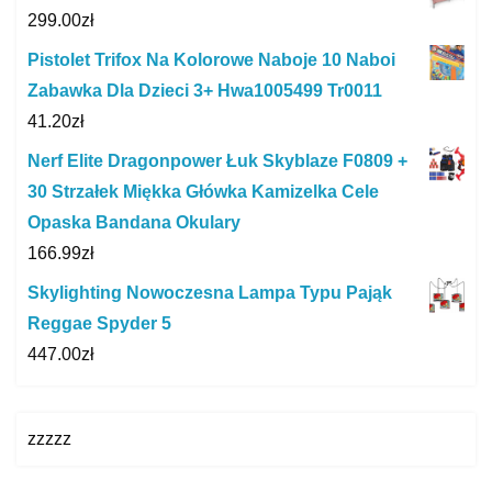
299.00
zł
Pistolet Trifox Na Kolorowe Naboje 10 Naboi
Zabawka Dla Dzieci 3+ Hwa1005499 Tr0011
41.20
zł
Nerf Elite Dragonpower Łuk Skyblaze F0809 +
30 Strzałek Miękka Główka Kamizelka Cele
Opaska Bandana Okulary
166.99
zł
Skylighting Nowoczesna Lampa Typu Pająk
Reggae Spyder 5
447.00
zł
zzzzz