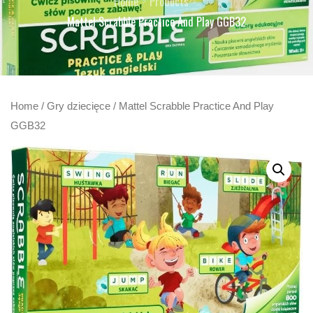
Home
Products
Mattel Scrabble Practice And Play GGB32
Home
/
Gry dziecięce
/ Mattel Scrabble Practice And Play
GGB32