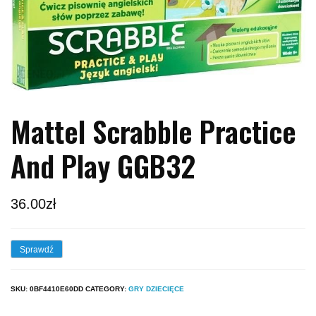
Mattel Scrabble Practice
And Play GGB32
36.00
zł
Sprawdź
SKU:
0BF4410E60DD
CATEGORY:
GRY DZIECIĘCE