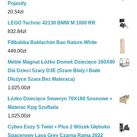
Pojazdy
20.54
zł
LEGO Technic 42130 BMW M 1000 RR
832.84
zł
Filibabba Baldachim Bao Nature White
449.00
zł
Meble Magnat Łóżko Domek Dziecięce 160X80
Dla Dzieci Szary D3E (Szare Blaty I Białe
Dłużyce Szara Bez Materaca)
1,025.00
zł
Łóżko Dziecięce Seweryn 70X160 Sosnowe +
Materac Kpg Szuflada
1,025.00
zł
Cybex Eezy S Twist + Plus 2 Wózek Głęboko
Spacerowy Lava Grey Czarna Rama 2022