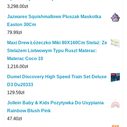
3,298.00
zł
Jazwares Squishmallows Pluszak Maskotka
Easton 30Cm
79.99
zł
Maxi Drew Łóżeczko Miki 80X160Cm Stelaż: Ze
Stelażem Listwowym Typu Ruszt Materac:
Materac Coco 10
1,216.00
zł
Dumel Discovery High Speed Train Set Deluxe
D3 Du20333
129.59
zł
Jollein Baby & Kids Pozytywka Do Usypiania
Rainbow Blush Pink
47.40
zł