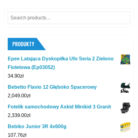
Search
for:
PRODUKTY
Epee Latająca Dyskopiłka Ufo Seria 2 Zielono
Fioletowa (Ep03052)
34.90
zł
Bebetto Flavio 12 Głęboko Spacerowy
2,049.00
zł
Fotelik samochodowy Axkid Minikid 3 Granit
2,339.00
zł
Bebiko Junior 3R 4x600g
107.76
zł