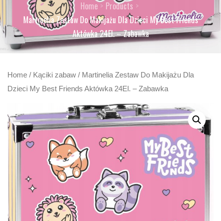
Home
Products
Martinelia Zestaw Do Makijażu Dla Dzieci My Best Friends
Aktówka 24El. – Zabawka
Home
/
Kąciki zabaw
/ Martinelia Zestaw Do Makijażu Dla
Dzieci My Best Friends Aktówka 24El. – Zabawka