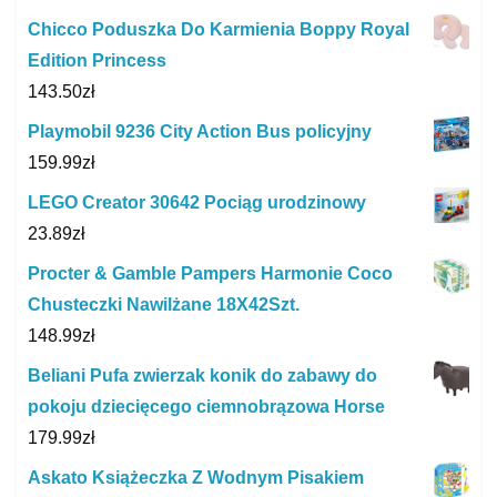
Chicco Poduszka Do Karmienia Boppy Royal
Edition Princess
143.50
zł
Playmobil 9236 City Action Bus policyjny
159.99
zł
LEGO Creator 30642 Pociąg urodzinowy
23.89
zł
Procter & Gamble Pampers Harmonie Coco
Chusteczki Nawilżane 18X42Szt.
148.99
zł
Beliani Pufa zwierzak konik do zabawy do
pokoju dziecięcego ciemnobrązowa Horse
179.99
zł
Askato Książeczka Z Wodnym Pisakiem