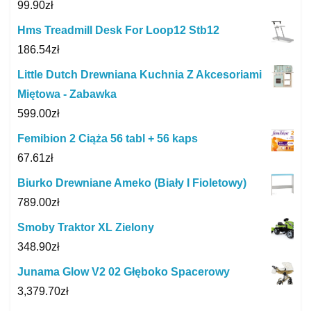
99.90
zł
Hms Treadmill Desk For Loop12 Stb12
186.54
zł
Little Dutch Drewniana Kuchnia Z Akcesoriami
Miętowa - Zabawka
599.00
zł
Femibion 2 Ciąża 56 tabl + 56 kaps
67.61
zł
Biurko Drewniane Ameko (Biały I Fioletowy)
789.00
zł
Smoby Traktor XL Zielony
348.90
zł
Junama Glow V2 02 Głęboko Spacerowy
3,379.70
zł