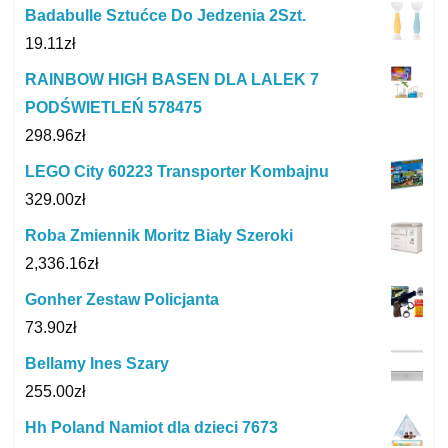
Badabulle Sztućce Do Jedzenia 2Szt.
19.11
zł
RAINBOW HIGH BASEN DLA LALEK 7
PODŚWIETLEŃ 578475
298.96
zł
LEGO City 60223 Transporter Kombajnu
329.00
zł
Roba Zmiennik Moritz Biały Szeroki
2,336.16
zł
Gonher Zestaw Policjanta
73.90
zł
Bellamy Ines Szary
255.00
zł
Hh Poland Namiot dla dzieci 7673