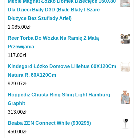
Meble Magnat Łóżko Domek Dziecięce 160X80
Dla Dzieci Biały D3D (Białe Blaty I Szare
Dłużyce Bez Szuflady Ariel)
1,085.00
zł
Reer Torba Do Wózka Na Ramię Z Matą
Przewijania
117.00
zł
Kindsgard Łóżko Domowe Lillehus 60X120Cm
Natura R. 60X120Cm
929.07
zł
Hoppediz Chusta Ring Sling Light Hamburg
Graphit
313.00
zł
Beaba ZEN Connect White (930295)
450.00
zł