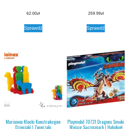
62.00
zł
259.99
zł
Sprawdź
Sprawdź
Marioinex Klocki Konstrukcyjne
Playmobil 70731 Dragons Smoki
Dzieciaki I Zwierzaki
Wyścig Sączysmark I Hakokieł