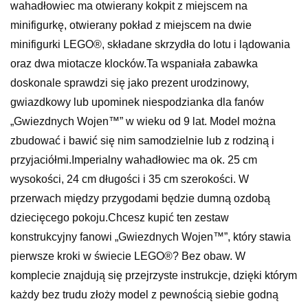
wahadłowiec ma otwierany kokpit z miejscem na
minifigurkę, otwierany pokład z miejscem na dwie
minifigurki LEGO®, składane skrzydła do lotu i lądowania
oraz dwa miotacze klocków.Ta wspaniała zabawka
doskonale sprawdzi się jako prezent urodzinowy,
gwiazdkowy lub upominek niespodzianka dla fanów
„Gwiezdnych Wojen™” w wieku od 9 lat. Model można
zbudować i bawić się nim samodzielnie lub z rodziną i
przyjaciółmi.Imperialny wahadłowiec ma ok. 25 cm
wysokości, 24 cm długości i 35 cm szerokości. W
przerwach między przygodami będzie dumną ozdobą
dziecięcego pokoju.Chcesz kupić ten zestaw
konstrukcyjny fanowi „Gwiezdnych Wojen™”, który stawia
pierwsze kroki w świecie LEGO®? Bez obaw. W
komplecie znajdują się przejrzyste instrukcje, dzięki którym
każdy bez trudu złoży model z pewnością siebie godną