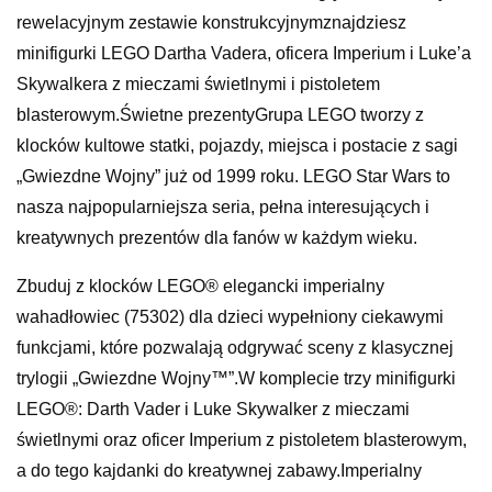
rewelacyjnym zestawie konstrukcyjnymznajdziesz
minifigurki LEGO Dartha Vadera, oficera Imperium i Luke’a
Skywalkera z mieczami świetlnymi i pistoletem
blasterowym.Świetne prezentyGrupa LEGO tworzy z
klocków kultowe statki, pojazdy, miejsca i postacie z sagi
„Gwiezdne Wojny” już od 1999 roku. LEGO Star Wars to
nasza najpopularniejsza seria, pełna interesujących i
kreatywnych prezentów dla fanów w każdym wieku.
Zbuduj z klocków LEGO® elegancki imperialny
wahadłowiec (75302) dla dzieci wypełniony ciekawymi
funkcjami, które pozwalają odgrywać sceny z klasycznej
trylogii „Gwiezdne Wojny™”.W komplecie trzy minifigurki
LEGO®: Darth Vader i Luke Skywalker z mieczami
świetlnymi oraz oficer Imperium z pistoletem blasterowym,
a do tego kajdanki do kreatywnej zabawy.Imperialny