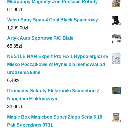
Mudpuppy Magnetyczne Postacie Roboty
61.90
zł
Valco Baby Snap 4 Coal Black Spacerowy
1,299.00
zł
Artyk Auto Sportowe R/C Białe
65.35
zł
NESTLE NAN Expert Pro HA 1 Hypoalergiczne
Mleko Początkowe W Płynie dla niemowląt od
urodzenia 90ml
6.49
zł
Dromader Sekrety Elektroniki Samochód Z
Napędem Elektrycznym
33.00
zł
Magic Box Magicbox Super Zings Seria 5 10
Pak Superzings 9731