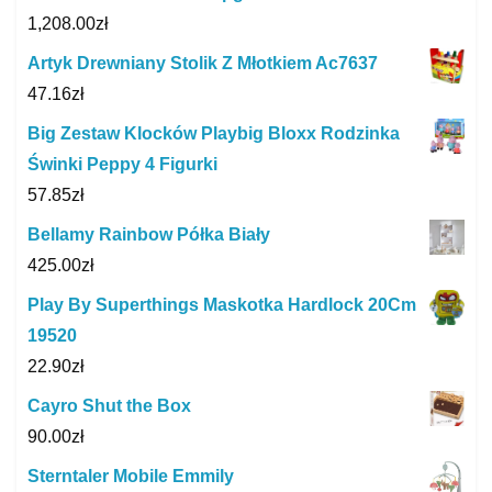
1,208.00
zł
Artyk Drewniany Stolik Z Młotkiem Ac7637
47.16
zł
Big Zestaw Klocków Playbig Bloxx Rodzinka
Świnki Peppy 4 Figurki
57.85
zł
Bellamy Rainbow Półka Biały
425.00
zł
Play By Superthings Maskotka Hardlock 20Cm
19520
22.90
zł
Cayro Shut the Box
90.00
zł
Sterntaler Mobile Emmily