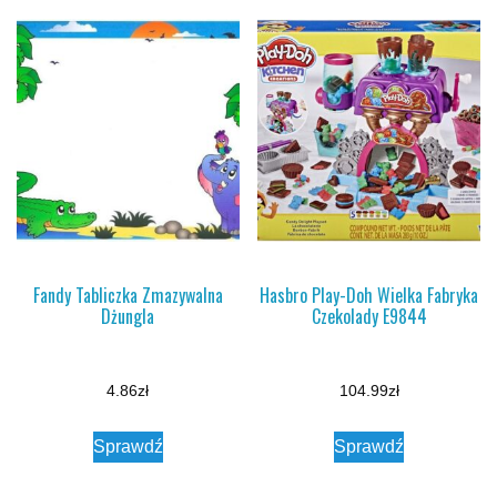
Fandy Tabliczka Zmazywalna
Hasbro Play-Doh Wielka Fabryka
Dżungla
Czekolady E9844
4.86
zł
104.99
zł
Sprawdź
Sprawdź