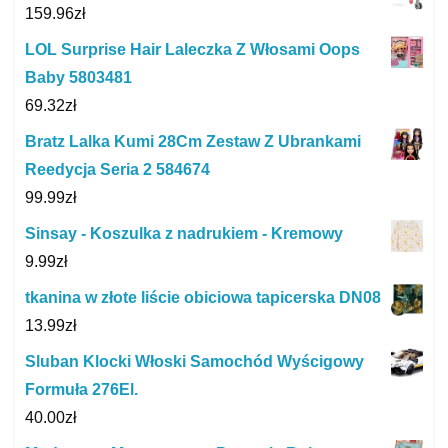
159.96
zł
LOL Surprise Hair Laleczka Z Włosami Oops
Baby 5803481
69.32
zł
Bratz Lalka Kumi 28Cm Zestaw Z Ubrankami
Reedycja Seria 2 584674
99.99
zł
Sinsay - Koszulka z nadrukiem - Kremowy
9.99
zł
tkanina w złote liście obiciowa tapicerska DN08
13.99
zł
Sluban Klocki Włoski Samochód Wyścigowy
Formuła 276El.
40.00
zł