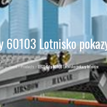
y 60103 Lotnisko pokazy
Home
Products
LEGO City 60103 Lotnisko pokazy lotnicze