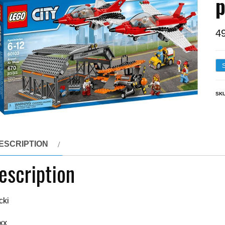
p
4
SK
ESCRIPTION
escription
cki
xx