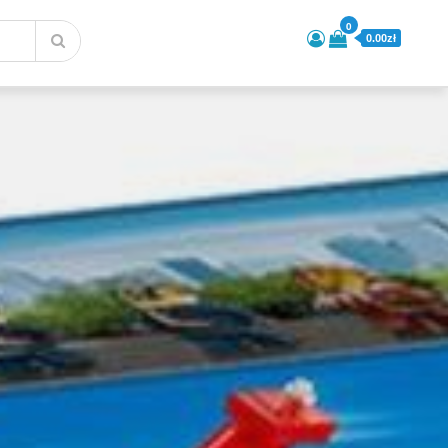
0
0.00zł