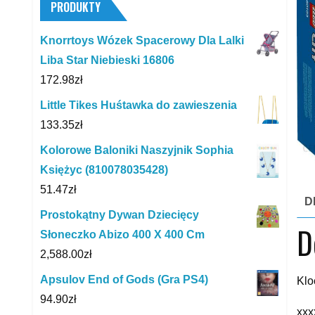
PRODUKTY
Knorrtoys Wózek Spacerowy Dla Lalki
Liba Star Niebieski 16806
172.98
zł
Little Tikes Huśtawka do zawieszenia
133.35
zł
Kolorowe Baloniki Naszyjnik Sophia
Księżyc (810078035428)
51.47
zł
D
Prostokątny Dywan Dziecięcy
D
Słoneczko Abizo 400 X 400 Cm
2,588.00
zł
Apsulov End of Gods (Gra PS4)
Klo
94.90
zł
xxx