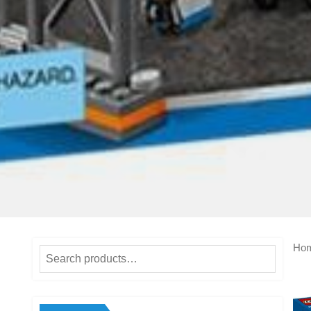
Ho
Search
for: