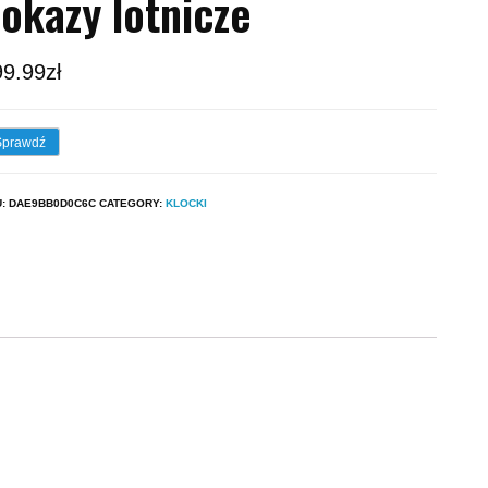
okazy lotnicze
99.99
zł
Sprawdź
U:
DAE9BB0D0C6C
CATEGORY:
KLOCKI