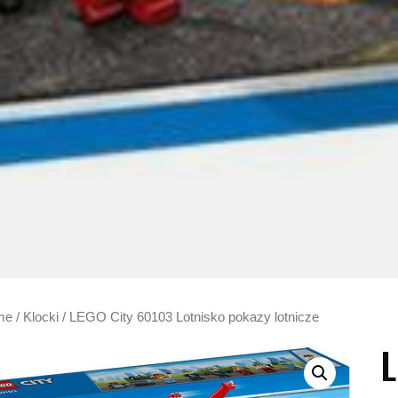
me
/
Klocki
/ LEGO City 60103 Lotnisko pokazy lotnicze
L