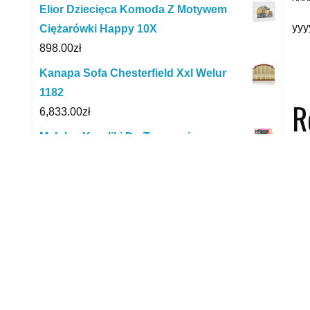
Elior Dziecięca Komoda Z Motywem
yyy
Ciężarówki Happy 10X
898.00
zł
Kanapa Sofa Chesterfield Xxl Welur
1182
R
6,833.00
zł
Malplay Koraliki Do Tworzenia
Bransoletek (103568)
12.99
zł
Ting długopis mówiący 4100018
169.90
zł
Collecta Młode Goryla Górskiego
9.26
zł
Simba Warzywa I Owoce W Siatce -
Zabawka