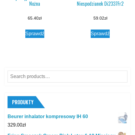
Nożna
Niespodzianek Di2337Fr2
65.40
zł
59.02
zł
Sprawdź
Sprawdź
Search
for:
PRODUKTY
Beurer inhalator kompresowy IH 60
329.00
zł