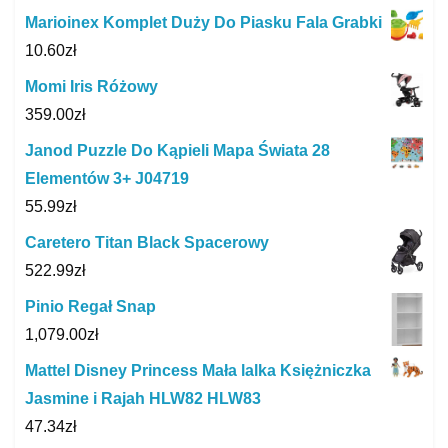
Marioinex Komplet Duży Do Piasku Fala Grabki
10.60
zł
Momi Iris Różowy
359.00
zł
Janod Puzzle Do Kąpieli Mapa Świata 28
Elementów 3+ J04719
55.99
zł
Caretero Titan Black Spacerowy
522.99
zł
Pinio Regał Snap
1,079.00
zł
Mattel Disney Princess Mała lalka Księżniczka
Jasmine i Rajah HLW82 HLW83
47.34
zł