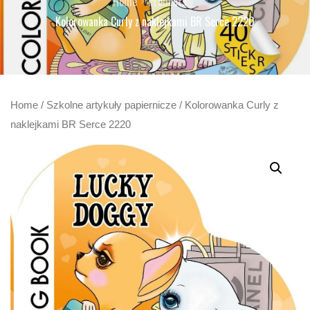
Home
Products
Kolorowanka Curly z naklejkami BR Serce 2220
Home
/
Szkolne artykuły papiernicze
/ Kolorowanka Curly z
naklejkami BR Serce 2220