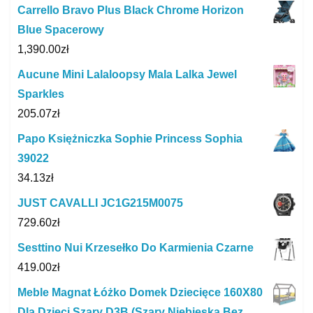
Carrello Bravo Plus Black Chrome Horizon
Blue Spacerowy
1,390.00
zł
Aucune Mini Lalaloopsy Mala Lalka Jewel
Sparkles
205.07
zł
Papo Księżniczka Sophie Princess Sophia
39022
34.13
zł
JUST CAVALLI JC1G215M0075
729.60
zł
Sesttino Nui Krzesełko Do Karmienia Czarne
419.00
zł
Meble Magnat Łóżko Domek Dziecięce 160X80
Dla Dzieci Szary D3B (Szary Niebieska Bez