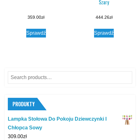
Szary
359.00
zł
444.26
zł
Sprawdź
Sprawdź
Search
for:
PRODUKTY
Lampka Stołowa Do Pokoju Dziewczynki I
Chłopca Sowy
309.00
zł