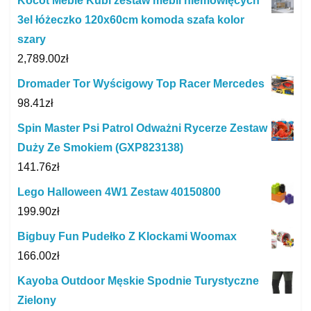
Kocot Meble Kubi zestaw mebli niemowlęcych
3el łóżeczko 120x60cm komoda szafa kolor
szary
2,789.00
zł
Dromader Tor Wyścigowy Top Racer Mercedes
98.41
zł
Spin Master Psi Patrol Odważni Rycerze Zestaw
Duży Ze Smokiem (GXP823138)
141.76
zł
Lego Halloween 4W1 Zestaw 40150800
199.90
zł
Bigbuy Fun Pudełko Z Klockami Woomax
166.00
zł
Kayoba Outdoor Męskie Spodnie Turystyczne
Zielony