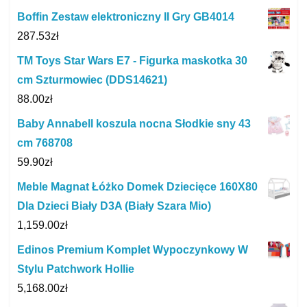
Boffin Zestaw elektroniczny II Gry GB4014
287.53
zł
TM Toys Star Wars E7 - Figurka maskotka 30
cm Szturmowiec (DDS14621)
88.00
zł
Baby Annabell koszula nocna Słodkie sny 43
cm 768708
59.90
zł
Meble Magnat Łóżko Domek Dziecięce 160X80
Dla Dzieci Biały D3A (Biały Szara Mio)
1,159.00
zł
Edinos Premium Komplet Wypoczynkowy W
Stylu Patchwork Hollie
5,168.00
zł