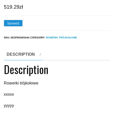
519.29
zł
Sprawdź
SKU:
0E3FA5A65444
CATEGORY:
ROWERKI TRÓJKOŁOWE
DESCRIPTION
Description
Rowerki trójkołowe
xxxxx
yyyyy