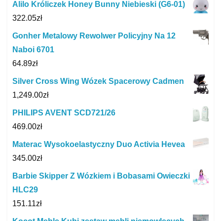
Alilo Króliczek Honey Bunny Niebieski (G6-01)
322.05
zł
Gonher Metalowy Rewolwer Policyjny Na 12
Naboi 6701
64.89
zł
Silver Cross Wing Wózek Spacerowy Cadmen
1,249.00
zł
PHILIPS AVENT SCD721/26
469.00
zł
Materac Wysokoelastyczny Duo Activia Hevea
345.00
zł
Barbie Skipper Z Wózkiem i Bobasami Owieczki
HLC29
151.11
zł