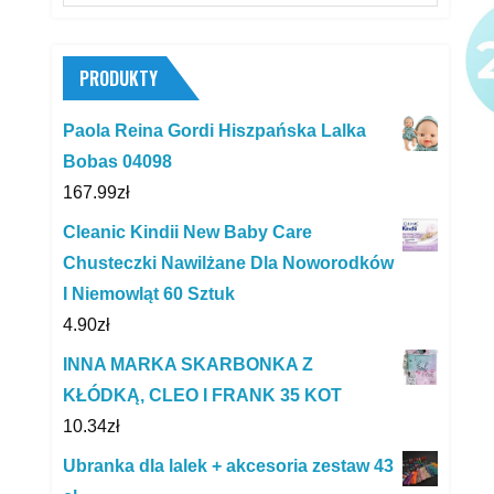
for:
PRODUKTY
Paola Reina Gordi Hiszpańska Lalka
Bobas 04098
167.99
zł
Cleanic Kindii New Baby Care
Chusteczki Nawilżane Dla Noworodków
I Niemowląt 60 Sztuk
4.90
zł
INNA MARKA SKARBONKA Z
KŁÓDKĄ, CLEO I FRANK 35 KOT
10.34
zł
Ubranka dla lalek + akcesoria zestaw 43