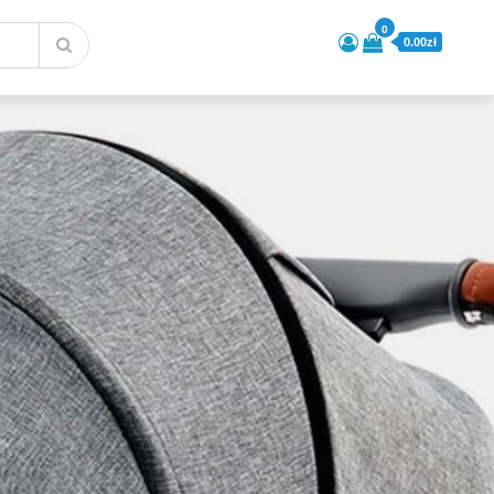
0
0.00zł