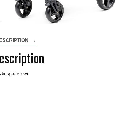
ESCRIPTION
escription
ki spacerowe
xx
yy