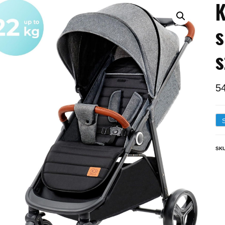
K
s
5
SK