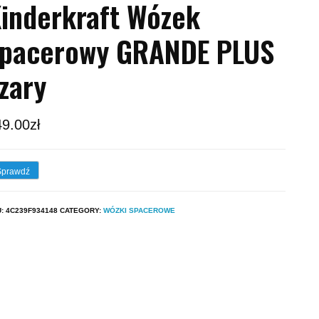
inderkraft Wózek
spacerowy GRANDE PLUS
zary
49.00
zł
Sprawdź
U:
4C239F934148
CATEGORY:
WÓZKI SPACEROWE