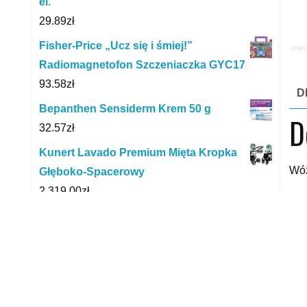
el.
29.89
zł
Fisher-Price „Ucz się i śmiej!”
Radiomagnetofon Szczeniaczka GYC17
93.58
zł
D
Bepanthen Sensiderm Krem 50 g
D
32.57
zł
Kunert Lavado Premium Mięta Kropka
Wóz
Głęboko-Spacerowy
2,319.00
zł
xxx
Łóżko Dziecięce Drewniane Jaś 70X160
yyy
Białe + Materac Kpg
765.00
zł
Pampers Pieluchy do pływania
Splashers rozmiar 3, 12 pieluszek