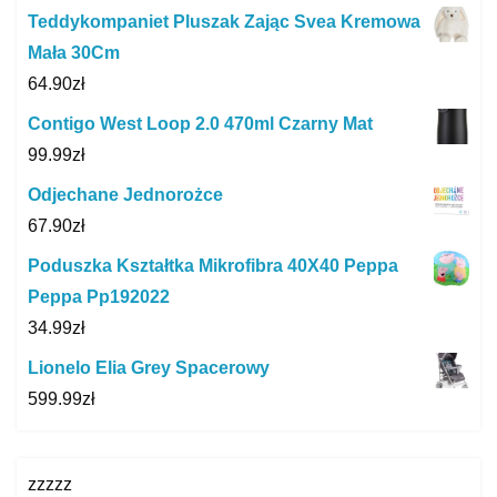
Teddykompaniet Pluszak Zając Svea Kremowa
Mała 30Cm
64.90
zł
Contigo West Loop 2.0 470ml Czarny Mat
99.99
zł
Odjechane Jednorożce
67.90
zł
Poduszka Kształtka Mikrofibra 40X40 Peppa
Peppa Pp192022
34.99
zł
Lionelo Elia Grey Spacerowy
599.99
zł
zzzzz