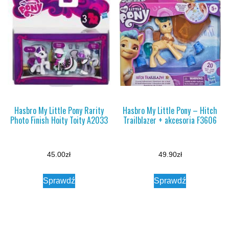
Hasbro My Little Pony Rarity
Hasbro My Little Pony – Hitch
Photo Finish Hoity Toity A2033
Trailblazer + akcesoria F3606
45.00
zł
49.90
zł
Sprawdź
Sprawdź