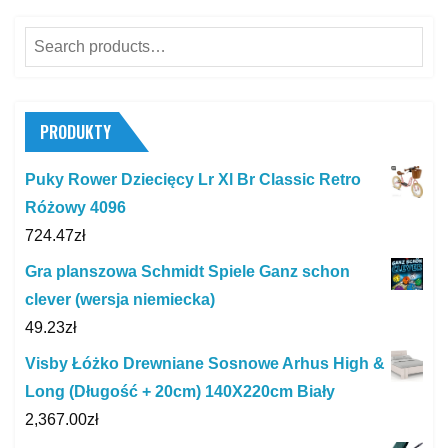
Search
for:
PRODUKTY
Puky Rower Dziecięcy Lr Xl Br Classic Retro
Różowy 4096
724.47
zł
Gra planszowa Schmidt Spiele Ganz schon
clever (wersja niemiecka)
49.23
zł
Visby Łóżko Drewniane Sosnowe Arhus High &
Long (Długość + 20cm) 140X220cm Biały
2,367.00
zł