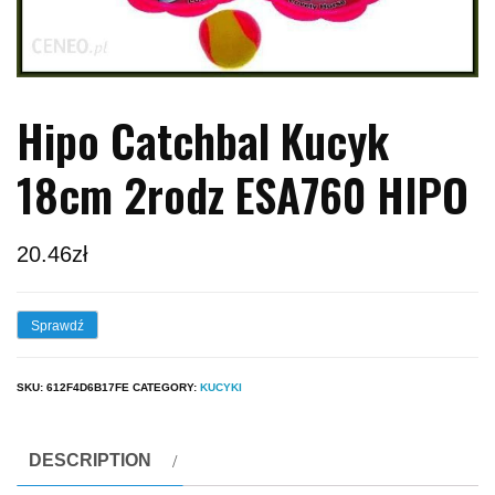
Hipo Catchbal Kucyk
18cm 2rodz ESA760 HIPO
20.46
zł
Sprawdź
SKU:
612F4D6B17FE
CATEGORY:
KUCYKI
DESCRIPTION