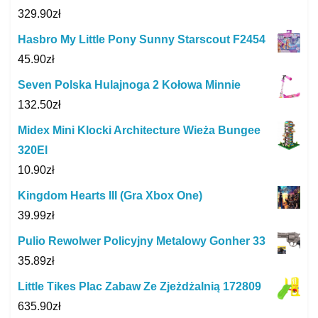
329.90
zł
Hasbro My Little Pony Sunny Starscout F2454
45.90
zł
Seven Polska Hulajnoga 2 Kołowa Minnie
132.50
zł
Midex Mini Klocki Architecture Wieża Bungee
320El
10.90
zł
Kingdom Hearts III (Gra Xbox One)
39.99
zł
Pulio Rewolwer Policyjny Metalowy Gonher 33
35.89
zł
Little Tikes Plac Zabaw Ze Zjeżdżalnią 172809
635.90
zł