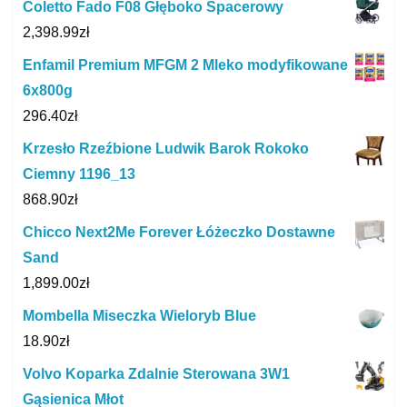
Coletto Fado F08 Głęboko Spacerowy
2,398.99
zł
Enfamil Premium MFGM 2 Mleko modyfikowane
6x800g
296.40
zł
Krzesło Rzeźbione Ludwik Barok Rokoko
Ciemny 1196_13
868.90
zł
Chicco Next2Me Forever Łóżeczko Dostawne
Sand
1,899.00
zł
Mombella Miseczka Wieloryb Blue
18.90
zł
Volvo Koparka Zdalnie Sterowana 3W1
Gąsienica Młot