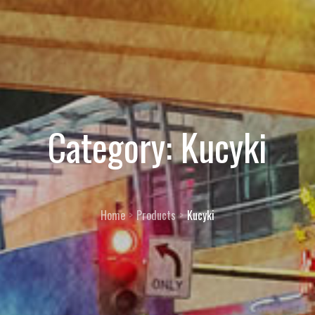
Category:
Kucyki
Home
Products
Kucyki