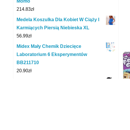
Momo
214.83
zł
Medela Koszulka Dla Kobiet W Ciąży I
Karmiących Piersią Niebieska XL
56.99
zł
Midex Mały Chemik Dziecięce
Laboratorium 6 Eksperymentów
BB211710
20.90
zł
Fotelik samochodowy Britax Baby-Safe
5Z + Baza Britax Flex Galaxy Black
2,778.00
zł
Kolorowanka Curly z naklejkami BR
Has
Serce 2210
Tra
10.54
zł