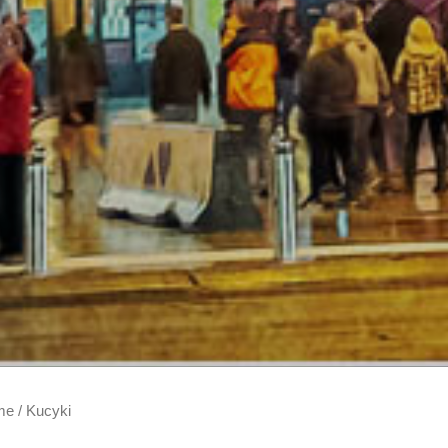
me
/ Kucyki