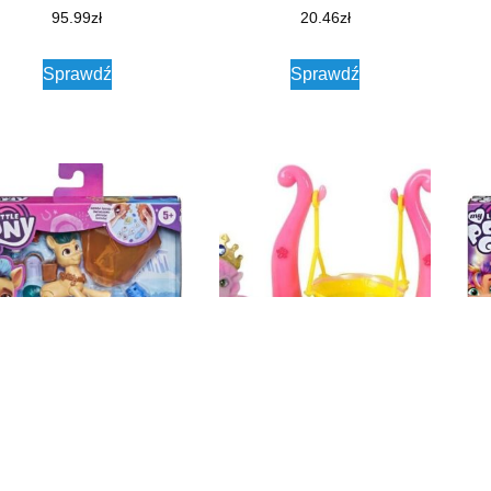
95.99
zł
20.46
zł
Sprawdź
Sprawdź
bro My Little Pony – Hitch
Simba Filly World Plac zabaw
Ha
ilblazer + akcesoria F3606
W Jajku (5951196B)
Ge