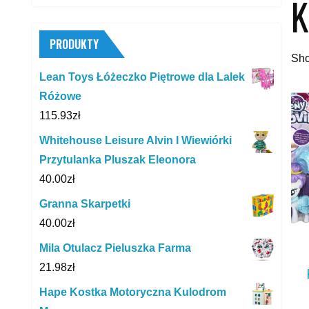
K
PRODUKTY
Sho
Lean Toys Łóżeczko Piętrowe dla Lalek
Różowe
115.93
zł
Whitehouse Leisure Alvin I Wiewiórki
Przytulanka Pluszak Eleonora
40.00
zł
Granna Skarpetki
40.00
zł
Mila Otulacz Pieluszka Farma
21.98
zł
Hape Kostka Motoryczna Kulodrom