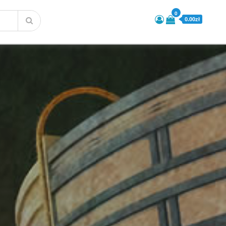
0
0.00zł