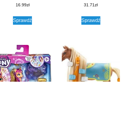
16.99
zł
31.71
zł
Sprawdź
Sprawdź
sbro My Little Pony – A New
Schleich Zestaw Startowy Kim
neration Crystal Adventures
i Caramelo
Sunny Starscout F3803