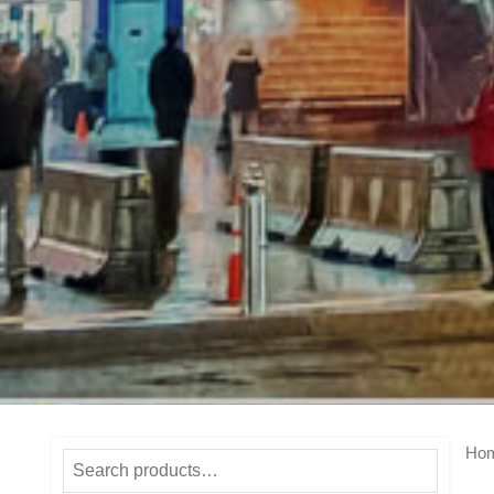
Ho
Search
for: