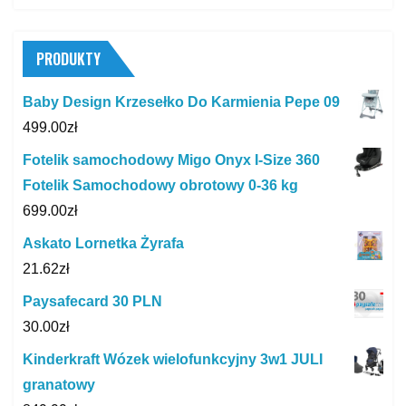
for:
PRODUKTY
Baby Design Krzesełko Do Karmienia Pepe 09
499.00
zł
Fotelik samochodowy Migo Onyx I-Size 360
Fotelik Samochodowy obrotowy 0-36 kg
699.00
zł
Askato Lornetka Żyrafa
21.62
zł
Paysafecard 30 PLN
30.00
zł
Kinderkraft Wózek wielofunkcyjny 3w1 JULI
granatowy