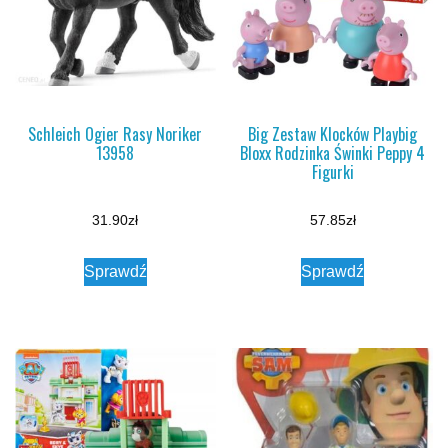
Schleich Ogier Rasy Noriker
Big Zestaw Klocków Playbig
13958
Bloxx Rodzinka Świnki Peppy 4
Figurki
31.90
zł
57.85
zł
Sprawdź
Sprawdź