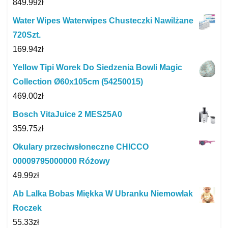
849.99
zł
Water Wipes Waterwipes Chusteczki Nawilżane
720Szt.
169.94
zł
Yellow Tipi Worek Do Siedzenia Bowli Magic
Collection Ø60x105cm (54250015)
469.00
zł
Bosch VitaJuice 2 MES25A0
359.75
zł
Okulary przeciwsłoneczne CHICCO
00009795000000 Różowy
49.99
zł
Ab Lalka Bobas Miękka W Ubranku Niemowlak
Roczek
55.33
zł