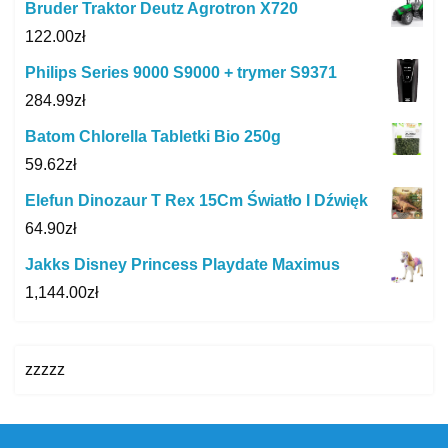
Bruder Traktor Deutz Agrotron X720
122.00
zł
Philips Series 9000 S9000 + trymer S9371
284.99
zł
Batom Chlorella Tabletki Bio 250g
59.62
zł
Elefun Dinozaur T Rex 15Cm Światło I Dźwięk
64.90
zł
Jakks Disney Princess Playdate Maximus
1,144.00
zł
zzzzz