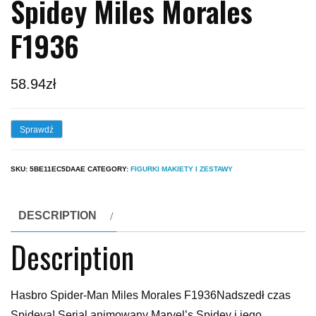
Spidey Miles Morales
F1936
58.94
zł
Sprawdź
SKU:
5BE11EC5DAAE
CATEGORY:
FIGURKI MAKIETY I ZESTAWY
DESCRIPTION
Description
Hasbro Spider-Man Miles Morales F1936Nadszedł czas
Spideya! Serial animowany Marvel’s Spidey i jego