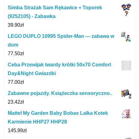
Simba Strażak Sam Rękawice + Toporek
(9252105) - Zabawka
39.90
zł
LEGO DUPLO 10995 Spider-Man — zabawa w
dom
77.50
zł
Ceba Przewijak twardy krótki 50x70 Comfort
Day&Night Gwiazdki
77.00
zł
Zabawne pojazdy. Książeczka sensoryczno..
23.42
zł
Mattel My Garden Baby Bobas Lalka Kotek
Karmienie HHP27 HHP28
145.99
zł