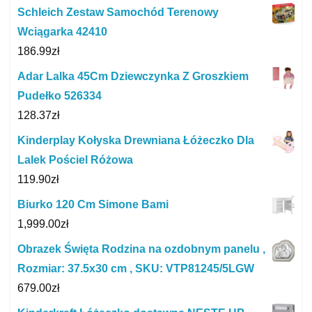
Schleich Zestaw Samochód Terenowy
Wciągarka 42410
186.99
zł
Adar Lalka 45Cm Dziewczynka Z Groszkiem
Pudełko 526334
128.37
zł
Kinderplay Kołyska Drewniana Łóżeczko Dla
Lalek Pościel Różowa
119.90
zł
Biurko 120 Cm Simone Bami
1,999.00
zł
Obrazek Święta Rodzina na ozdobnym panelu ,
Rozmiar: 37.5x30 cm , SKU: VTP81245/5LGW
679.00
zł