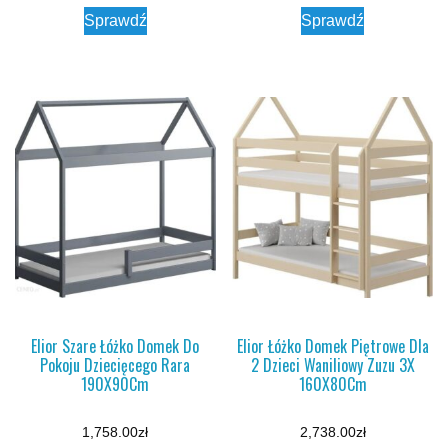
Sprawdź
Sprawdź
Elior Szare Łóżko Domek Do
Elior Łóżko Domek Piętrowe Dla
Pokoju Dziecięcego Rara
2 Dzieci Waniliowy Zuzu 3X
190X90Cm
160X80Cm
1,758.00
zł
2,738.00
zł