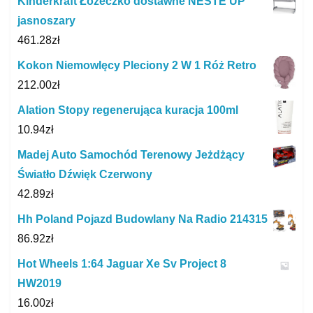
Kinderkraft Łóżeczko dostawne NESTE UP
jasnoszary
461.28
zł
Kokon Niemowlęcy Pleciony 2 W 1 Róż Retro
212.00
zł
Alation Stopy regenerująca kuracja 100ml
10.94
zł
Madej Auto Samochód Terenowy Jeżdżący
Światło Dźwięk Czerwony
42.89
zł
Hh Poland Pojazd Budowlany Na Radio 214315
86.92
zł
Hot Wheels 1:64 Jaguar Xe Sv Project 8
HW2019
16.00
zł