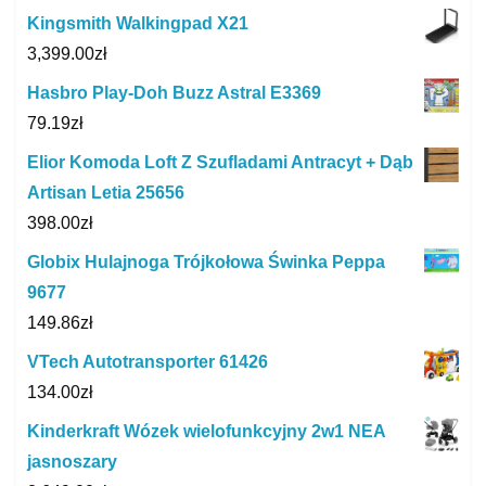
Kingsmith Walkingpad X21
3,399.00
zł
Hasbro Play-Doh Buzz Astral E3369
79.19
zł
Elior Komoda Loft Z Szufladami Antracyt + Dąb
Artisan Letia 25656
398.00
zł
Globix Hulajnoga Trójkołowa Świnka Peppa
9677
149.86
zł
VTech Autotransporter 61426
134.00
zł
Kinderkraft Wózek wielofunkcyjny 2w1 NEA
jasnoszary