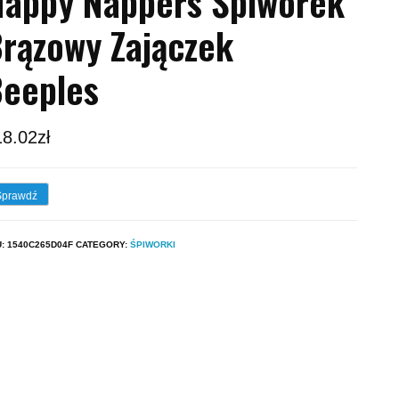
appy Nappers Śpiworek
rązowy Zajączek
eeples
18.02
zł
Sprawdź
U:
1540C265D04F
CATEGORY:
ŚPIWORKI