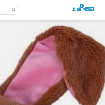
0
0.00zł