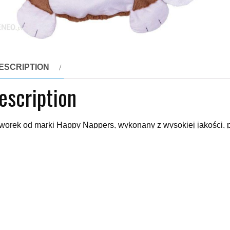
ESCRIPTION
escription
worek od marki Happy Nappers, wykonany z wysokiej jakości, 
ączka, którą można przekształcić w wygodny śpiwór. Praktyczn
worki
xx
yy