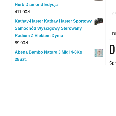
Herb Diamond Edycja
411.00
zł
Kathay-Haster Kathay Haster Sportowy
Samochód Wyścigowy Sterowany
D
Radiem Z Efektem Dymu
89.00
zł
D
Abena Bambo Nature 3 Midi 4-8Kg
28Szt.
Śpi
28.59
zł
zaj
Maileg Wiszący Fotel Hanging Chair
Śpi
Micro
95.00
zł
xxx
Fotelik samochodowy Kinderkraft I-
yyy
Guard 360 Stopni 0-18Kg Graphite
1,499.00
zł