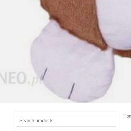
Ho
Search
for: