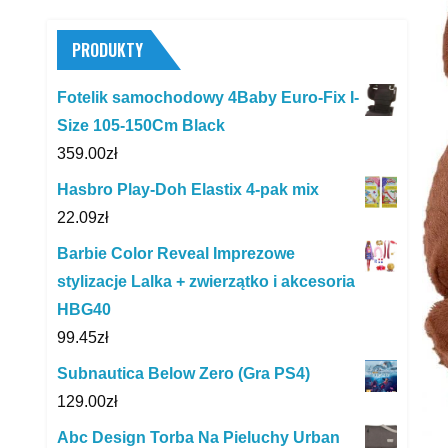
PRODUKTY
Fotelik samochodowy 4Baby Euro-Fix I-
Size 105-150Cm Black
359.00
zł
Hasbro Play-Doh Elastix 4-pak mix
22.09
zł
Barbie Color Reveal Imprezowe
stylizacje Lalka + zwierzątko i akcesoria
HBG40
99.45
zł
Subnautica Below Zero (Gra PS4)
129.00
zł
Abc Design Torba Na Pieluchy Urban