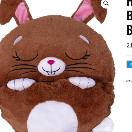
H
B
B
2
SK