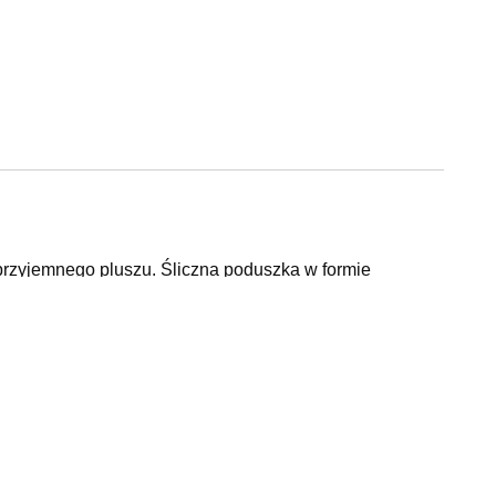
przyjemnego pluszu. Śliczna poduszka w formie
e, wygodne zapięcie na suwak.