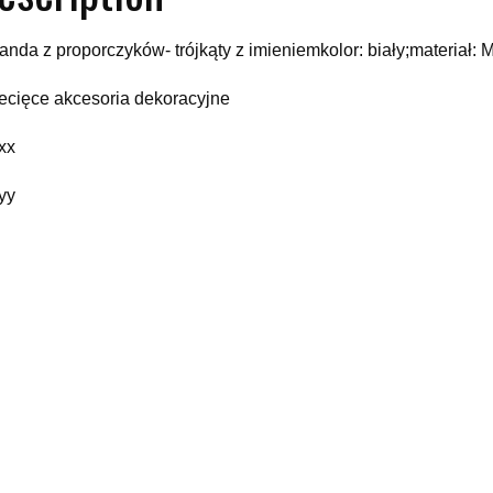
landa z proporczyków- trójkąty z imieniemkolor: biały;materiał: 
ecięce akcesoria dekoracyjne
xx
yy
elated products