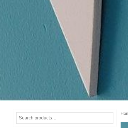
Ho
Search
for: