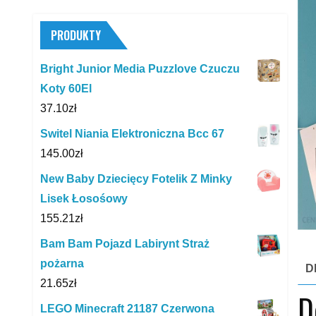
PRODUKTY
Bright Junior Media Puzzlove Czuczu
Koty 60El
37.10
zł
Switel Niania Elektroniczna Bcc 67
145.00
zł
New Baby Dziecięcy Fotelik Z Minky
Lisek Łosośowy
155.21
zł
Bam Bam Pojazd Labirynt Straż
pożarna
D
21.65
zł
D
LEGO Minecraft 21187 Czerwona