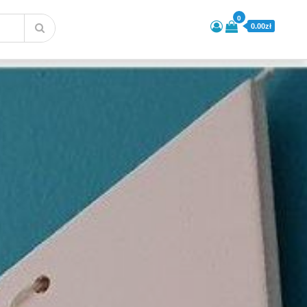
0
0.00zł