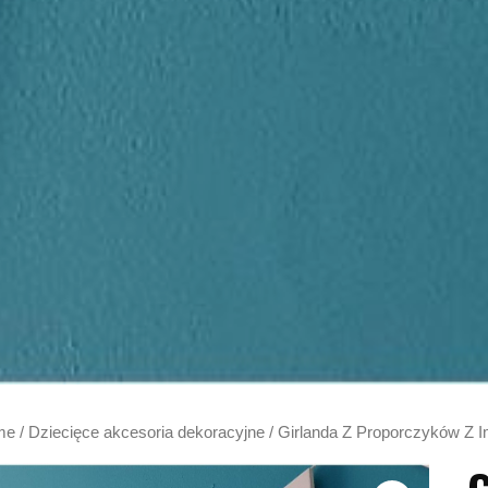
me
/
Dziecięce akcesoria dekoracyjne
/ Girlanda Z Proporczyków Z 