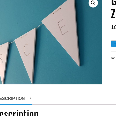
G
Z
1
SK
ESCRIPTION
escription