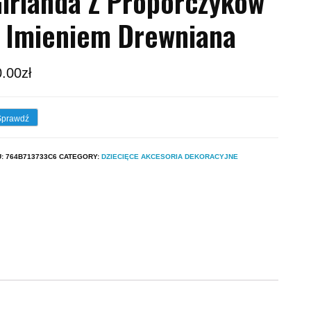
irlanda Z Proporczyków
 Imieniem Drewniana
0.00
zł
Sprawdź
U:
764B713733C6
CATEGORY:
DZIECIĘCE AKCESORIA DEKORACYJNE