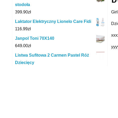
stodoła
399.90
zł
Gir
Laktator Elektryczny Lionelo Care Fidi
Dzi
116.99
zł
xxx
Janpol Toni 70X140
649.00
zł
yyy
Listwa Sufitowa 2 Carmen Pastel Róż
Dziecięcy
149.00
zł
R
Mega Creative Nella Buciki Dla Lalek
19x26 B/c 12/240/480
7.72
zł
Lampka Nocna 3D Led Bitcoin Pilot Usb
63.90
zł