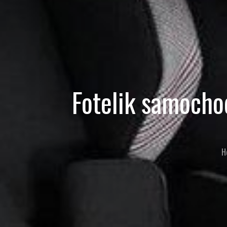
Fotelik samocho
H