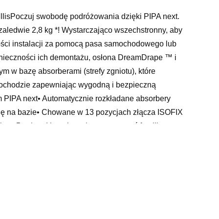
llisPoczuj swobodę podróżowania dzięki PIPA next.
zaledwie 2,8 kg *! Wystarczająco wszechstronny, aby
ści instalacji za pomocą pasa samochodowego lub
onieczności ich demontażu, osłona DreamDrape ™ i
 w bazę absorberami (strefy zgniotu), które
samochodzie zapewniając wygodną i bezpieczną
 PIPA next• Automatycznie rozkładane absorbery
 się na bazie• Chowane w 13 pozycjach złącza ISOFIX
ala w 5 sekund bezpiecznie zamontować fotelik przy
 zapewnia blokadę i bezpieczeństwo, opuszcza się
znym dla użytkownika miejscu (są widoczne z
enia i minimalizuje siłę działającą na dziecko•Zaczepy
la do kanapy auta• Wskaźniki na bazie potwierdzający
ający ISOFIX ułatwia szybkie przepięcie bazy między
 13 kgWymiary produktu: wysokość 28-53 cm x