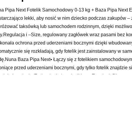
a Pipa Next Fotelik Samochodowy 0-13 kg + Baza Pipa Next E
tarczająco lekki, aby nosić w nim dziecko podczas zakupów – 
różować taksówką lub samochodem rodzinnym, dzięki możliwo
y.Regulacja i –Size, regulowany zagłówek wraz pasami bez k
konała ochrona przed uderzeniami bocznymi dzięki wbudowanym
omatycznie się rozkładają, gdy fotelik jest zainstalowany w 
dę.Nuna Baza Pipa Next• Łączy się z fotelikiem samochodowym
oniące przed uderzeniami bocznymi, gdy tylko fotelik znajdzie
twiają instalację•Technologia instalacji bazy True lock ™ pozw
orzystaniu sytemu ISOFIX w samochodzie.• Noga stabilizująca
omatycznie i posiada wskaźniki prawidłowej instalacji w widoc
y)•Strefa zgniotu w obrębie nogi stabilizującej pochłania uderz
FIX ze wskaźnikami potwierdzającymi prawidłowe zapięcie fote
widłowe oparcie nogi stabilizującej o podłogę• Przycisk zwalni
amiSPECYFIKACJA BAZYZalecane użycie: od 40 do 85 cm i do