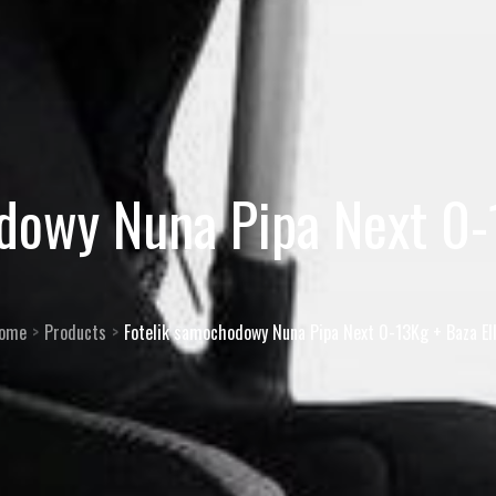
dowy Nuna Pipa Next 0-1
ome
Products
Fotelik samochodowy Nuna Pipa Next 0-13Kg + Baza Ell