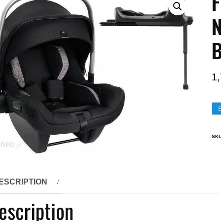
F
N
B
1
SK
ESCRIPTION
escription