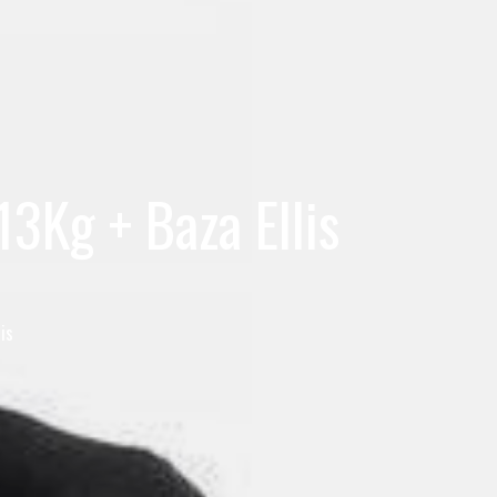
3Kg + Baza Ellis
is