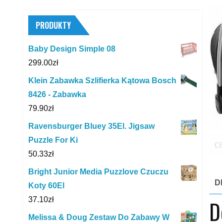
PRODUKTY
Baby Design Simple 08
299.00
zł
Klein Zabawka Szlifierka Kątowa Bosch
8426 - Zabawka
79.90
zł
Ravensburger Bluey 35El. Jigsaw
Puzzle For Ki
50.33
zł
Bright Junior Media Puzzlove Czuczu
D
Koty 60El
37.10
zł
D
Melissa & Doug Zestaw Do Zabawy W