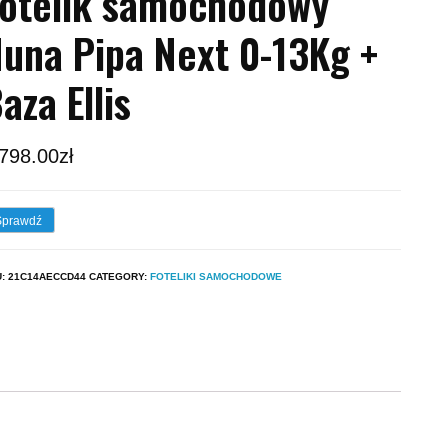
otelik samochodowy
una Pipa Next 0-13Kg +
aza Ellis
,798.00
zł
Sprawdź
U:
21C14AECCD44
CATEGORY:
FOTELIKI SAMOCHODOWE