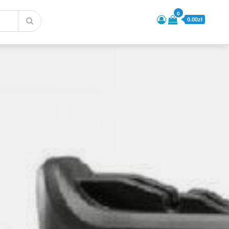
0
0.00zł