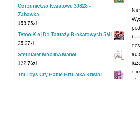
Ogrodnictwo Kwiatowe 30828 -
Nun
Zabawka
Wys
153.75
zł
pod
Tytoo Klej Do Tatuaży Brokatowych 5Ml
baz
25.27
zł
dos
aut
Sterntaler Mobilna Mabel
jaz
122.76
zł
chr
Tm Toys Cry Babie Bff Lalka Kristal
uła
138.29
zł
wyk
SCOOTANDRIDE Zestaw hulajnoga
aut
Highwaykick 1 + plecaczek + kask XXS
gór
Kiwi
ISO
799.99
zł
pra
Yookidoo Prysznic Dla Dzieci Słonik
aut