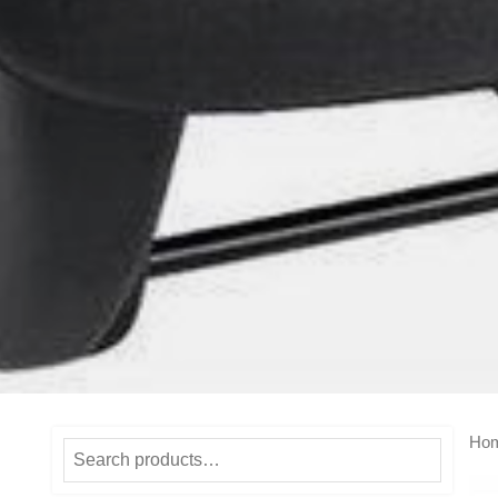
Ho
Search
for: