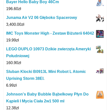
Bayer Hello Baby Boy 46Cm
196.60
zł
Junama Air V2 06 Głęboko Spacerowy
3,400.00
zł
IMC Toys Monster High - Zestaw Biżuterii 64042
19.99
zł
LEGO DUPLO 10973 Dzikie zwierzęta Ameryki
Południowej
160.90
zł
Sluban Klocki B0913L Mini Robot L Atomic
Uprising Storm 38El.
6.99
zł
Johnson's Baby Bubble Bąbelkowy Płyn Do
Kąpieli I Mycia Ciała 2w1 500 ml
12.38
zł