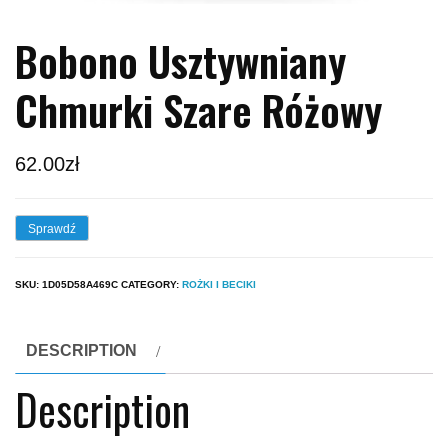
Bobono Usztywniany
Chmurki Szare Różowy
62.00
zł
Sprawdź
SKU:
1D05D58A469C
CATEGORY:
ROŻKI I BECIKI
DESCRIPTION
Description