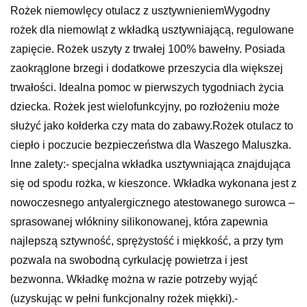
Rożek niemowlęcy otulacz z usztywnieniemWygodny
rożek dla niemowląt z wkładką usztywniającą, regulowane
zapięcie. Rożek uszyty z trwałej 100% bawełny. Posiada
zaokrąglone brzegi i dodatkowe przeszycia dla większej
trwałości. Idealna pomoc w pierwszych tygodniach życia
dziecka. Rożek jest wielofunkcyjny, po rozłożeniu może
służyć jako kołderka czy mata do zabawy.Rożek otulacz to
ciepło i poczucie bezpieczeństwa dla Waszego Maluszka.
Inne zalety:- specjalna wkładka usztywniająca znajdująca
się od spodu rożka, w kieszonce. Wkładka wykonana jest z
nowoczesnego antyalergicznego atestowanego surowca –
sprasowanej włókniny silikonowanej, która zapewnia
najlepszą sztywność, sprężystość i miękkość, a przy tym
pozwala na swobodną cyrkulację powietrza i jest
bezwonna. Wkładkę można w razie potrzeby wyjąć
(uzyskując w pełni funkcjonalny rożek miękki).-