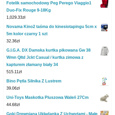
Fotelik samochodowy Peg Perego Viaggio1
Duo-Fix Rouge 9-18Kg
1,029.33
zł
Novama Kino2 taśma do kinesiotapingu 5cm x
5m kolor czarny 1 szt
32.36
zł
G.I.G.A. DX Damska kurtka pikowana Gw 38
Wmn Qltd Jckt Casual / kurtka zimowa z
kapturem złamany biały 34
515.11
zł
Bino Pętla Silnika Z Lustrem
39.06
zł
Uni-Toys Maskotka Pluszowa Waleń 27Cm
44.68
zł
Goki Drewniana Układanka Z Uchwytami - Małe