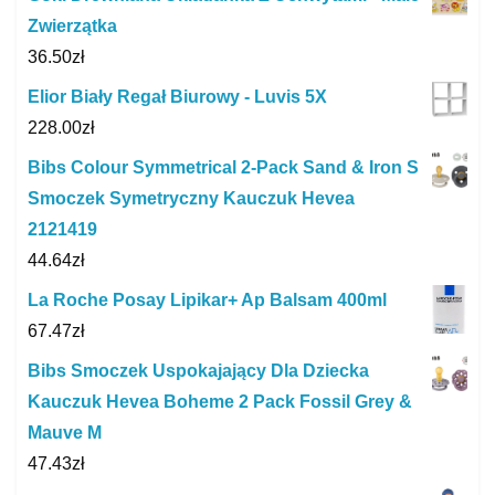
Zwierzątka
36.50
zł
Elior Biały Regał Biurowy - Luvis 5X
228.00
zł
Bibs Colour Symmetrical 2-Pack Sand & Iron S
Smoczek Symetryczny Kauczuk Hevea
2121419
44.64
zł
La Roche Posay Lipikar+ Ap Balsam 400ml
67.47
zł
Bibs Smoczek Uspokajający Dla Dziecka
Kauczuk Hevea Boheme 2 Pack Fossil Grey &
Mauve M
47.43
zł