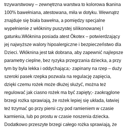
trzywarstwowy – zewnętrzna warstwa to kolorowa tkanina
100% bawełniana, atestowana, miła w dotyku. Wewnątrz
znajduje się biała bawełna, a pomiędzy specjalne
wypełnienie z włókniny puszystej silikonowanej I
gatunku.Włóknina posiada atest Ökotex – potwierdzający
jej najwyższe walory hipoalergiczne i bezpieczeństwo dla
Dzieci. Włóknina jest tak dobrana, aby zapewnić najlepsze
parametry cieplne, bez ryzyka przegrzania dziecka, a przy
tym by była lekka i oddychająca;- zapinany na rzep – duży
szeroki pasek rzepka pozwala na regulację zapięcia,
dzięki czemu rożek może dłużej służyć, można też
regulować jak ciasno rożek ma być zapięty;- zaokrąglone
brzegi rożka sprawiają, że rożek lepiej się układa, łatwiej
też trzymać go przy piersi czy pod ramieniem w czasie
karmienia, lub po prostu w czasie noszenia dziecka.
Dodatkowo przeszyte brzegi całego rożka sprawiają, że