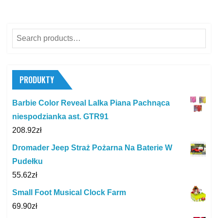
Search
for:
PRODUKTY
Barbie Color Reveal Lalka Piana Pachnąca
niespodzianka ast. GTR91
208.92
zł
Dromader Jeep Straż Pożarna Na Baterie W
Pudełku
55.62
zł
Small Foot Musical Clock Farm
69.90
zł