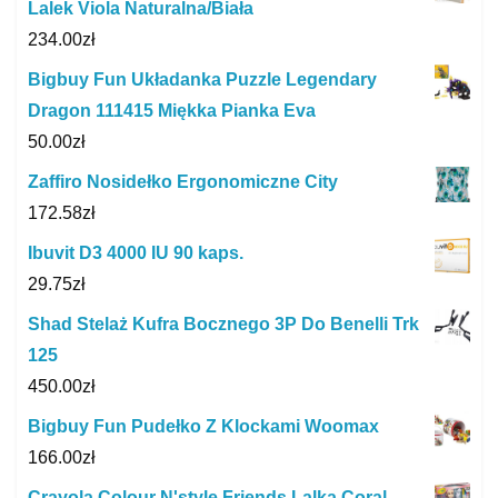
Lalek Viola Naturalna/Biała
234.00
zł
Bigbuy Fun Układanka Puzzle Legendary
Dragon 111415 Miękka Pianka Eva
50.00
zł
Zaffiro Nosidełko Ergonomiczne City
172.58
zł
Ibuvit D3 4000 IU 90 kaps.
29.75
zł
Shad Stelaż Kufra Bocznego 3P Do Benelli Trk
125
450.00
zł
Bigbuy Fun Pudełko Z Klockami Woomax
166.00
zł
Crayola Colour N'style Friends Lalka Coral