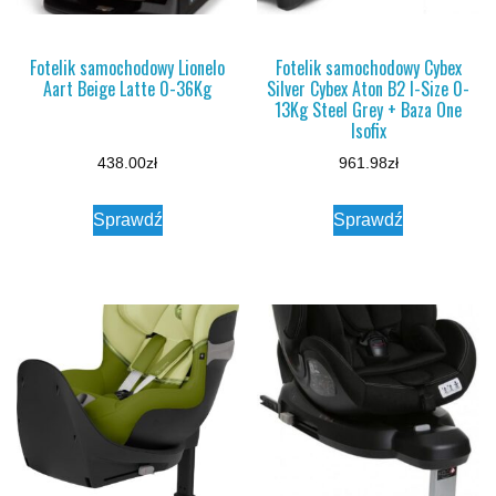
Fotelik samochodowy Lionelo
Fotelik samochodowy Cybex
Aart Beige Latte 0-36Kg
Silver Cybex Aton B2 I-Size 0-
13Kg Steel Grey + Baza One
Isofix
438.00
zł
961.98
zł
Sprawdź
Sprawdź