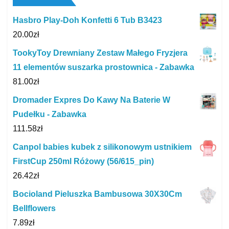
Hasbro Play-Doh Konfetti 6 Tub B3423
20.00
zł
TookyToy Drewniany Zestaw Małego Fryzjera
11 elementów suszarka prostownica - Zabawka
81.00
zł
Dromader Expres Do Kawy Na Baterie W
Pudełku - Zabawka
111.58
zł
Canpol babies kubek z silikonowym ustnikiem
FirstCup 250ml Różowy (56/615_pin)
26.42
zł
Bocioland Pieluszka Bambusowa 30X30Cm
Bellflowers
7.89
zł