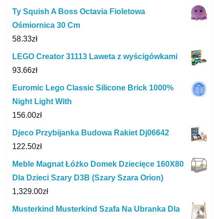
Ty Squish A Boss Octavia Fioletowa
Ośmiornica 30 Cm
58.33
zł
LEGO Creator 31113 Laweta z wyścigówkami
93.66
zł
Euromic Lego Classic Silicone Brick 1000%
Night Light With
156.00
zł
Djeco Przybijanka Budowa Rakiet Dj06642
122.50
zł
Meble Magnat Łóżko Domek Dziecięce 160X80
Dla Dzieci Szary D3B (Szary Szara Orion)
1,329.00
zł
Musterkind Musterkind Szafa Na Ubranka Dla