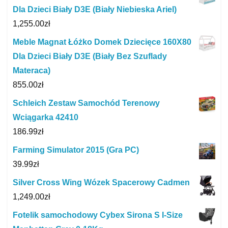
Dla Dzieci Biały D3E (Biały Niebieska Ariel)
1,255.00
zł
Meble Magnat Łóżko Domek Dziecięce 160X80
Dla Dzieci Biały D3E (Biały Bez Szuflady
Materaca)
855.00
zł
Schleich Zestaw Samochód Terenowy
Wciągarka 42410
186.99
zł
Farming Simulator 2015 (Gra PC)
39.99
zł
Silver Cross Wing Wózek Spacerowy Cadmen
1,249.00
zł
Fotelik samochodowy Cybex Sirona S I-Size