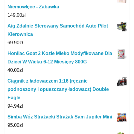
Niemowlęce - Zabawka
149.00
zł
Aig Zdalnie Sterowany Samochód Auto Pilot
Kierownica
69.90
zł
Honilac Goat 2 Kozie Mleko Modyfikowane Dla
Dzieci W Wieku 6-12 Miesięcy 800G
40.00
zł
Ciągnik z ładowaczem 1:16 (ręcznie
podnoszony i opuszczany ładowacz) Double
Eagle
94.94
zł
Simba Wóz Strażacki Strażak Sam Jupiter Mini
95.00
zł