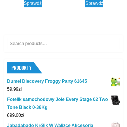
Sprawdź
Sprawdź
Search
for:
PRODUKTY
Dumel Discovery Froggy Party 61645
59.99
zł
Fotelik samochodowy Joie Every Stage 02 Two
Tone Black 0-36Kg
899.00
zł
Jabadabado Królik W Walizce Akcesoria