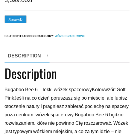
3,599.00
zł
Sprawdź
SKU:
3D01F64D8DBD
CATEGORY:
WÓZKI SPACEROWE
DESCRIPTION
Description
Bugaboo Bee 6 – lekki wózek spacerowyKolor/wzór: Soft
PinkJeśli na co dzień poruszasz się po mieście, ale lubisz
otoczenie natury i pragniesz zabierać pociechę na spacery
poza centrum, wózek spacerowy Bugaboo Bee 6 będzie
rozwiązaniem, które nie powinno Cię rozczarować. Wózek
jest typowym wózkiem miejskim, a co za tym idzie – nie