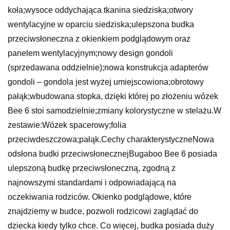
koła;wysoce oddychająca tkanina siedziska;otwory
wentylacyjne w oparciu siedziska;ulepszona budka
przeciwsłoneczna z okienkiem podglądowym oraz
panelem wentylacyjnym;nowy design gondoli
(sprzedawana oddzielnie);nowa konstrukcja adapterów
gondoli – gondola jest wyżej umiejscowiona;obrotowy
pałąk;wbudowana stopka, dzięki której po złożeniu wózek
Bee 6 stoi samodzielnie;zmiany kolorystyczne w stelażu.W
zestawie:Wózek spacerowy;folia
przeciwdeszczowa;pałąk.Cechy charakterystyczneNowa
odsłona budki przeciwsłonecznejBugaboo Bee 6 posiada
ulepszoną budkę przeciwsłoneczną, zgodną z
najnowszymi standardami i odpowiadającą na
oczekiwania rodziców. Okienko podglądowe, które
znajdziemy w budce, pozwoli rodzicowi zaglądać do
dziecka kiedy tylko chce. Co więcej, budka posiada duży