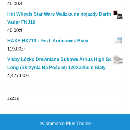
40.00
zł
Hot Wheels Star Wars Walizka na pojazdy Darth
Vader FNJ19
40.00
zł
HAXE HX719 + 5szt. Końcówek Biały
119.00
zł
Visby Łóżko Drewniane Bukowe Arhus High Bc
Long (Skrzynia Na Pościel) 120X220cm Biały
4,477.00
zł
zzzzz
eCommerce Plus Theme