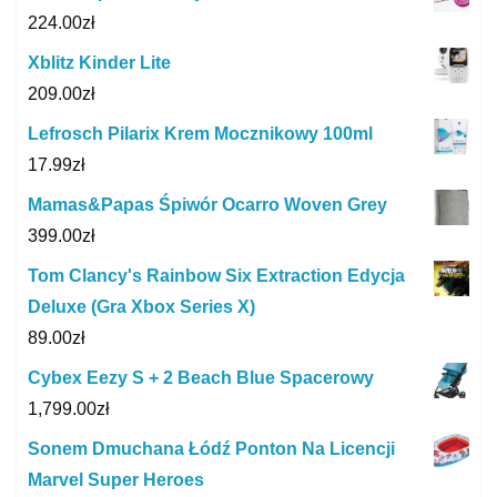
224.00
zł
Xblitz Kinder Lite
209.00
zł
Lefrosch Pilarix Krem Mocznikowy 100ml
17.99
zł
Mamas&Papas Śpiwór Ocarro Woven Grey
399.00
zł
Tom Clancy's Rainbow Six Extraction Edycja
Deluxe (Gra Xbox Series X)
89.00
zł
Cybex Eezy S + 2 Beach Blue Spacerowy
1,799.00
zł
Sonem Dmuchana Łódź Ponton Na Licencji
Marvel Super Heroes