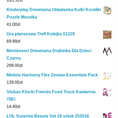
193.52
zł
Kinderplay Drewniana Układanka Kulki Koraliki
Puzzle Mozaika
41.00
zł
Gra planszowa Trefl Kolejka 01228
69.99
zł
Montessori Drewniana Drabinka Dla Dzieci
Czarna
299.00
zł
Medela Harmony Flex Zestaw Essentials Pack
139.00
zł
Sluban Klocki Friends Food Truck Kawiarnia
78El
14.49
zł
LOL Surprise Beauty Set 16 sztuk 253516