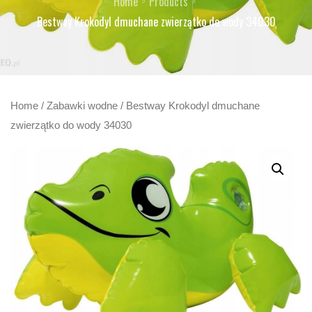
Home
Products
Bestway Krokodyl dmuchane zwierzątko do wody 34030
Home
/
Zabawki wodne
/ Bestway Krokodyl dmuchane
zwierzątko do wody 34030