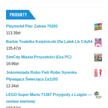
PRODUKTY
Playmobil Plac Zabaw 70281
113.39
zł
Barbie Toaletka Księżniczki Dla Lalek Lb Cdy64
135.47
zł
SimCity Miasta Przyszłości (Gra PC)
19.99
zł
Jokomisiada Robo Fish Robo Syrenka
Pływająca Świeciąca Za1105
12.34
zł
LEGO Super Mario 71387 Przygody z Luigim —
zestaw startowy