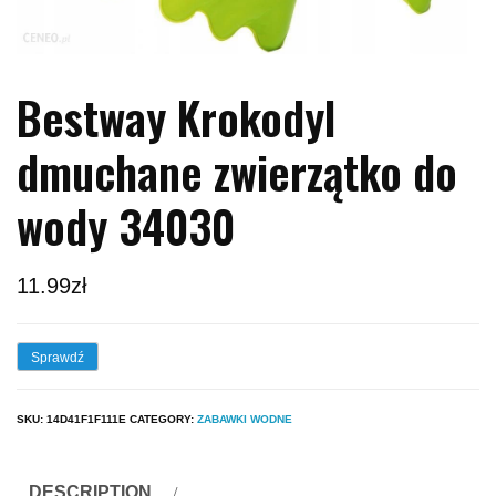
Bestway Krokodyl
dmuchane zwierzątko do
wody 34030
11.99
zł
Sprawdź
SKU:
14D41F1F111E
CATEGORY:
ZABAWKI WODNE
DESCRIPTION