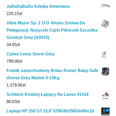
JaBaDaBaDo kolejka drewniana
220.15
zł
Albis Mazur Sp. Z O.O. Akuku Zestaw Do
Pielęgnacji: Nożyczki Cążki Pilniczek Szczotka
Grzebyk Grey (A0015)
34.65
zł
Cybex Lemo Storm Grey
799.00
zł
Fotelik samochodowy Britax Romer Baby-Safe
iSense Grey Marble 0-13Kg
1,379.00
zł
Schleich Kowboj Łapiący Na Lasso 41418
80.03
zł
Laptop HP 250 G7 15,6"/i7/8GB/256Gb/Win10