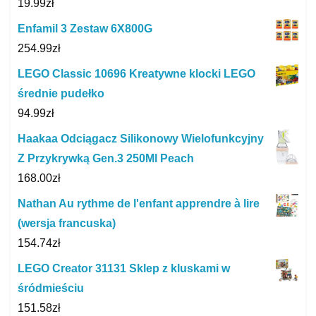
19.99
zł
Enfamil 3 Zestaw 6X800G
254.99
zł
LEGO Classic 10696 Kreatywne klocki LEGO
średnie pudełko
94.99
zł
Haakaa Odciągacz Silikonowy Wielofunkcyjny
Z Przykrywką Gen.3 250Ml Peach
168.00
zł
Nathan Au rythme de l'enfant apprendre à lire
(wersja francuska)
154.74
zł
LEGO Creator 31131 Sklep z kluskami w
śródmieściu
151.58
zł