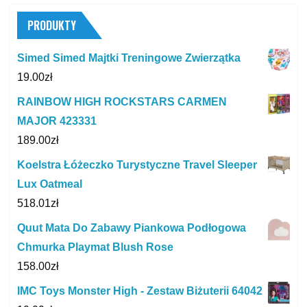
PRODUKTY
Simed Simed Majtki Treningowe Zwierzątka
19.00
zł
RAINBOW HIGH ROCKSTARS CARMEN
MAJOR 423331
189.00
zł
Koelstra Łóżeczko Turystyczne Travel Sleeper
Lux Oatmeal
518.01
zł
Quut Mata Do Zabawy Piankowa Podłogowa
Chmurka Playmat Blush Rose
158.00
zł
IMC Toys Monster High - Zestaw Biżuterii 64042