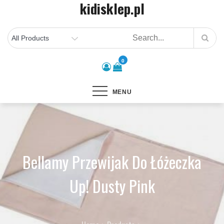
kidisklep.pl
Skip
to
content
0
MENU
Bellamy Przewijak Do Łóżeczka
Up! Dusty Pink