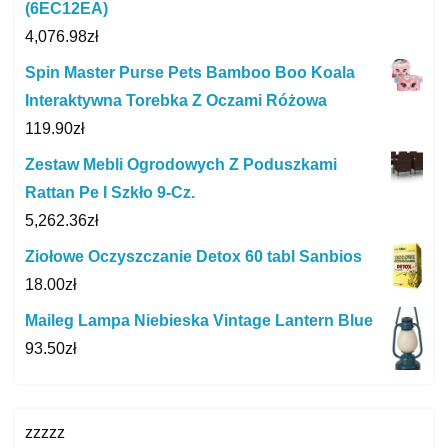
(6EC12EA)
4,076.98
zł
Spin Master Purse Pets Bamboo Boo Koala
Interaktywna Torebka Z Oczami Różowa
119.90
zł
Zestaw Mebli Ogrodowych Z Poduszkami
Rattan Pe I Szkło 9-Cz.
5,262.36
zł
Ziołowe Oczyszczanie Detox 60 tabl Sanbios
18.00
zł
Maileg Lampa Niebieska Vintage Lantern Blue
93.50
zł
zzzzz