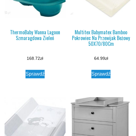
ThermoBaby Wanna Lagoon
Multitex Babymatex Bamboo
Szmaragdowa Zieleń
Pokrowiec Na Przewijak Beżowy
50X70/80Cm
168.72
zł
64.99
zł
Sprawdź
Sprawdź