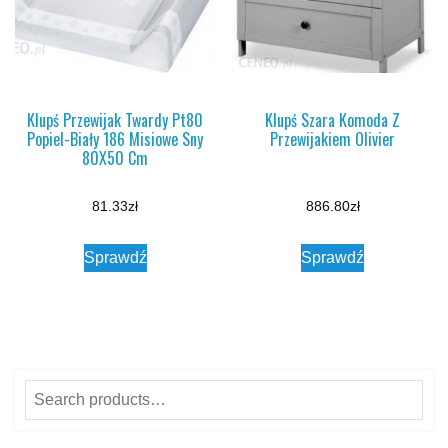
Klupś Przewijak Twardy Pt80
Klupś Szara Komoda Z
Popiel-Biały 186 Misiowe Sny
Przewijakiem Olivier
80X50 Cm
81.33
zł
886.80
zł
Sprawdź
Sprawdź
Search
for: