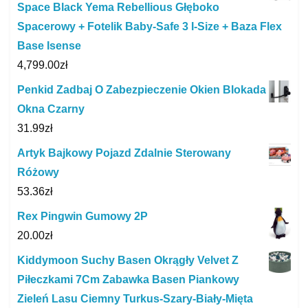
Space Black Yema Rebellious Głęboko
Spacerowy + Fotelik Baby-Safe 3 I-Size + Baza Flex
Base Isense
4,799.00
zł
Penkid Zadbaj O Zabezpieczenie Okien Blokada
Okna Czarny
31.99
zł
Artyk Bajkowy Pojazd Zdalnie Sterowany
Różowy
53.36
zł
Rex Pingwin Gumowy 2P
20.00
zł
Kiddymoon Suchy Basen Okrągły Velvet Z
Piłeczkami 7Cm Zabawka Basen Piankowy
Zieleń Lasu Ciemny Turkus-Szary-Biały-Mięta