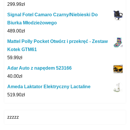
299.99
zł
Signal Fotel Camaro Czarny/Niebieski Do
Biurka Młodzieżowego
489.00
zł
Mattel Polly Pocket Otwórz i przekręć - Zestaw
Kotek GTM61
59.99
zł
Adar Auto z napędem 523166
40.00
zł
Ameda Laktator Elektryczny Lactaline
519.90
zł
zzzzz