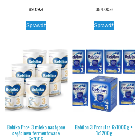
89.09
zł
354.00
zł
Sprawdź
Sprawdź
Bebiko Pro+ 3 mleko następne
Bebilon 3 Pronutra 6x1000g +
częściowo fermentowane
1x1200g
6x700G