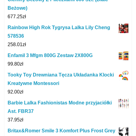
Beżowe)
677.25
zł
Rainbow High Rok Tygrysa Lalka Lily Cheng
578536
258.01
zł
Enfamil 3 Mfgm 800G Zestaw 2X800G
99.80
zł
Tooky Toy Drewniana Tęcza Układanka Klocki
Kreatywne Montessori
92.00
zł
Barbie Lalka Fashionistas Modne przyjaciółki
Ast. FBR37
37.95
zł
Britax&Romer Smile 3 Komfort Plus Frost Grey