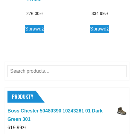
276.00
zł
334.99
zł
Sprawdź
Sprawdź
Search
for:
PRODUKTY
Boss Chester 50480390 10243261 01 Dark
Green 301
619.99
zł