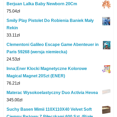
Berjuan Lalka Baby Newborn 20Cm
75.04
zł
Smily Play Pistolet Do Robienia Baniek Mały
Rekin
33.11
zł
Clementoni Galileo Escape Game Abenteuer in
Paris 59268 (wersja niemiecka)
24.53
zł
Inna;Ener Klocki Magnetyczne Kolorowe
Magical Magnet 20Szt (ENER)
76.21
zł
Materac Wysokoelastyczny Duo Activia Hevea
345.00
zł
Suchy Basen Mimii 110X110X40 Velvet Soft
Ciemny Beżowy Z Piłeczkami 600 Szt. (Białe