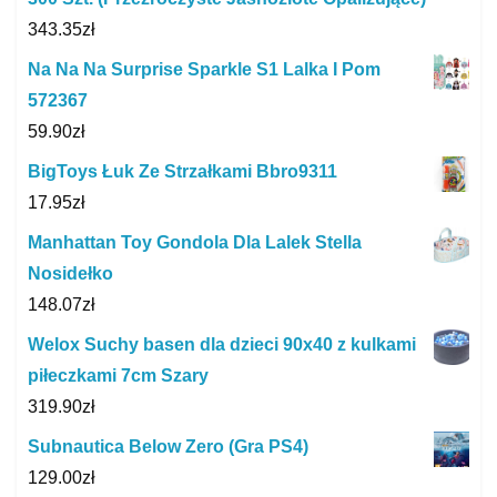
343.35
zł
Na Na Na Surprise Sparkle S1 Lalka I Pom
572367
59.90
zł
BigToys Łuk Ze Strzałkami Bbro9311
17.95
zł
Manhattan Toy Gondola Dla Lalek Stella
Nosidełko
148.07
zł
Welox Suchy basen dla dzieci 90x40 z kulkami
piłeczkami 7cm Szary
319.90
zł
Subnautica Below Zero (Gra PS4)
129.00
zł