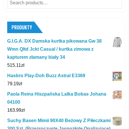
Search
for:
PRODUKTY
G.I.G.A. DX Damska kurtka pikowana Gw 38
Wmn Qltd Jckt Casual / kurtka zimowa z
kapturem złamany biały 34
515.11
zł
Hasbro Play-Doh Buzz Astral E3369
79.19
zł
Paola Reina Hiszpańska Lalka Bobas Johana
04100
163.99
zł
Suchy Basen Mimii 90X40 Beżowy Z Piłeczkami
300 Szt. (Przezroczyste Jasnozłote Opalizujące)