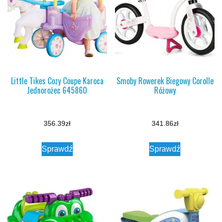
Little Tikes Cozy Coupe Karoca
Smoby Rowerek Biegowy Corolle
Jednorożec 645860
Różowy
356.39
zł
341.86
zł
Sprawdź
Sprawdź