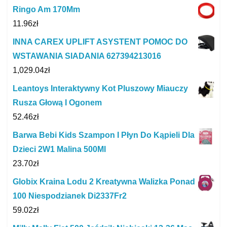
Ringo Am 170Mm
11.96
zł
INNA CAREX UPLIFT ASYSTENT POMOC DO
WSTAWANIA SIADANIA 627394213016
1,029.04
zł
Leantoys Interaktywny Kot Pluszowy Miauczy
Rusza Głową I Ogonem
52.46
zł
Barwa Bebi Kids Szampon I Płyn Do Kąpieli Dla
Dzieci 2W1 Malina 500Ml
23.70
zł
Globix Kraina Lodu 2 Kreatywna Walizka Ponad
100 Niespodzianek Di2337Fr2
59.02
zł