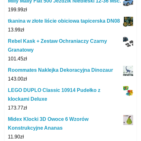
Milly Mally Fiat 500 Jeździk Niebieski 12-36 Msc.
199.99
zł
tkanina w złote liście obiciowa tapicerska DN08
13.99
zł
Rebel Kask + Zestaw Ochraniaczy Czarny
Granatowy
101.45
zł
Roommates Naklejka Dekoracyjna Dinozaur
143.00
zł
LEGO DUPLO Classic 10914 Pudełko z
klockami Deluxe
173.77
zł
Midex Klocki 3D Owoce 6 Wzorów
Konstrukcyjne Ananas
11.90
zł