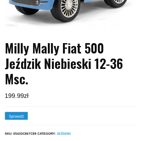
Milly Mally Fiat 500
Jeździk Niebieski 12-36
Msc.
199.99
zł
Sprawdź
SKU:
05433C867C89
CATEGORY:
JEŹDZIKI