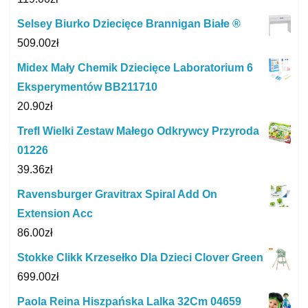
Selsey Biurko Dziecięce Brannigan Białe ®
509.00
zł
Midex Mały Chemik Dziecięce Laboratorium 6
Eksperymentów BB211710
20.90
zł
Trefl Wielki Zestaw Małego Odkrywcy Przyroda
01226
39.36
zł
Ravensburger Gravitrax Spiral Add On
Extension Acc
86.00
zł
Stokke Clikk Krzesełko Dla Dzieci Clover Green
699.00
zł
Paola Reina Hiszpańska Lalka 32Cm 04659