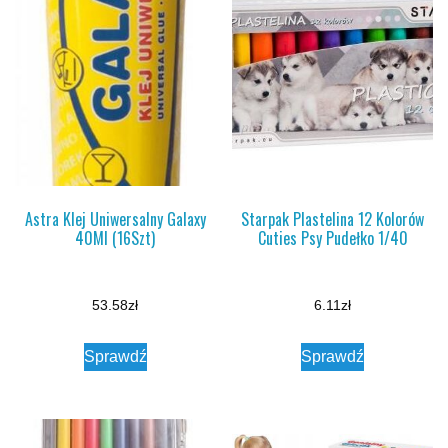
Astra Klej Uniwersalny Galaxy
Starpak Plastelina 12 Kolorów
40Ml (16Szt)
Cuties Psy Pudełko 1/40
53.58
zł
6.11
zł
Sprawdź
Sprawdź