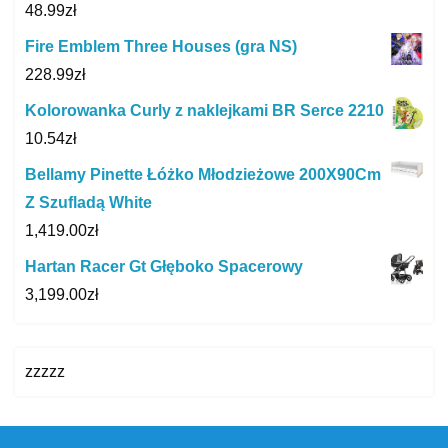
48.99
zł
Fire Emblem Three Houses (gra NS)
228.99
zł
Kolorowanka Curly z naklejkami BR Serce 2210
10.54
zł
Bellamy Pinette Łóżko Młodzieżowe 200X90Cm
Z Szufladą White
1,419.00
zł
Hartan Racer Gt Głęboko Spacerowy
3,199.00
zł
zzzzz