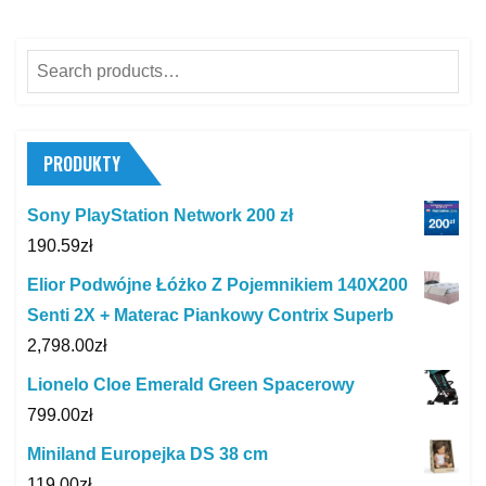
Search
for:
PRODUKTY
Sony PlayStation Network 200 zł
190.59
zł
Elior Podwójne Łóżko Z Pojemnikiem 140X200
Senti 2X + Materac Piankowy Contrix Superb
2,798.00
zł
Lionelo Cloe Emerald Green Spacerowy
799.00
zł
Miniland Europejka DS 38 cm
119.00
zł