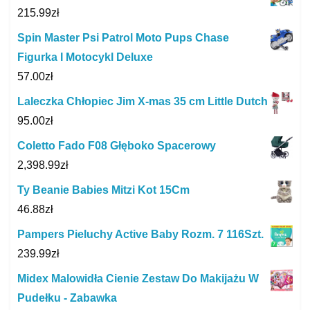
215.99
zł
Spin Master Psi Patrol Moto Pups Chase
Figurka I Motocykl Deluxe
57.00
zł
Laleczka Chłopiec Jim X-mas 35 cm Little Dutch
95.00
zł
Coletto Fado F08 Głęboko Spacerowy
2,398.99
zł
Ty Beanie Babies Mitzi Kot 15Cm
46.88
zł
Pampers Pieluchy Active Baby Rozm. 7 116Szt.
239.99
zł
Midex Malowidła Cienie Zestaw Do Makijażu W
Pudełku - Zabawka