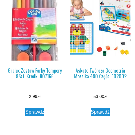
Gralux Zestaw Farby Tempery
Askato Twórcza Geometria
8Szt. Kredki 807166
Mozaika 490 Części 102002
2.99
zł
53.00
zł
Sprawdź
Sprawdź