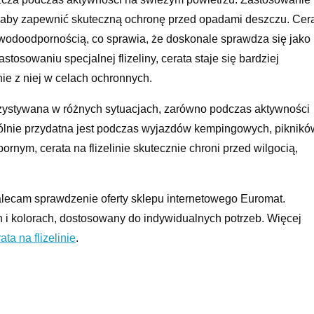
, aby zapewnić skuteczną ochronę przed opadami deszczu. Cer
i wodoodpornością, co sprawia, że doskonale sprawdza się jako
osowaniu specjalnej flizeliny, cerata staje się bardziej
nie z niej w celach ochronnych.
orzystywana w różnych sytuacjach, zarówno podczas aktywności
ólnie przydatna jest podczas wyjazdów kempingowych, piknikó
nym, cerata na flizelinie skutecznie chroni przed wilgocią,
 zalecam sprawdzenie oferty sklepu internetowego Euromat.
 i kolorach, dostosowany do indywidualnych potrzeb. Więcej
ata na flizelinie
.
zelinie w ochronie przed