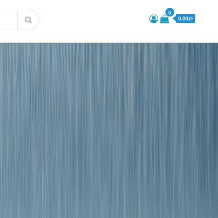
0
0.00zł