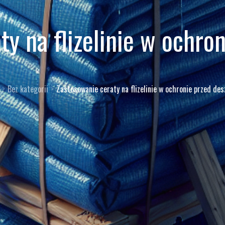
ty na flizelinie w ochro
Bez kategorii
Zastosowanie ceraty na flizelinie w ochronie przed de