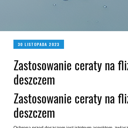
Posted
30 LISTOPADA 2023
on
Zastosowanie ceraty na fli
deszczem
Zastosowanie ceraty na fli
deszczem
Ochrona przed deszczem jest istotnym aspektem, zwłas