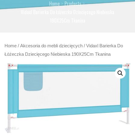
Home
Products
Vidaxl Barierka Do Łóżeczka Dziecięcego Niebieska
190X25Cm Tkanina
Home
/
Akcesoria do mebli dziecięcych
/ Vidaxl Barierka Do
Łóżeczka Dziecięcego Niebieska 190X25Cm Tkanina