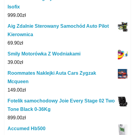
Isofix
999.00
zł
Aig Zdalnie Sterowany Samochód Auto Pilot
Kierownica
69.90
zł
Smily Motorówka Z Wodniakami
39.00
zł
Roommates Naklejki Auta Cars Zygzak
Mcqueen
149.00
zł
Fotelik samochodowy Joie Every Stage 02 Two
Tone Black 0-36Kg
899.00
zł
Accumed Hb500