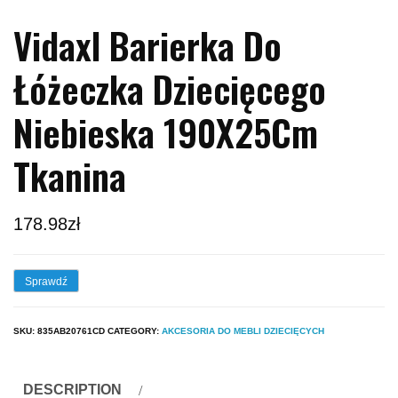
Vidaxl Barierka Do
Łóżeczka Dziecięcego
Niebieska 190X25Cm
Tkanina
178.98
zł
Sprawdź
SKU:
835AB20761CD
CATEGORY:
AKCESORIA DO MEBLI DZIECIĘCYCH
DESCRIPTION