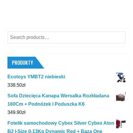
Search
for:
PRODUKTY
Ecotoys YMBT2 niebieski
338.50
zł
Sofa Dziecięca Kanapa Wersalka Rozkładana
160Cm + Podnóżek I Poduszka K6
349.90
zł
Fotelik samochodowy Cybex Silver Cybex Aton
B2 I-Size 0-13Kg Dynamic Red + Baza One