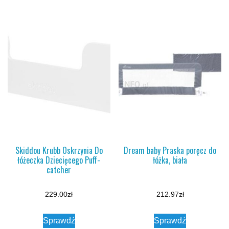
Skiddou Krubb Oskrzynia Do
Dream baby Praska poręcz do
łóżeczka Dziecięcego Puff-
łóżka, biała
catcher
229.00
zł
212.97
zł
Sprawdź
Sprawdź