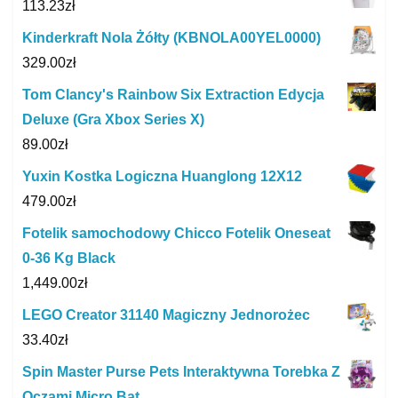
113.23
zł
Kinderkraft Nola Żółty (KBNOLA00YEL0000)
329.00
zł
Tom Clancy's Rainbow Six Extraction Edycja
Deluxe (Gra Xbox Series X)
89.00
zł
Yuxin Kostka Logiczna Huanglong 12X12
479.00
zł
Fotelik samochodowy Chicco Fotelik Oneseat
0-36 Kg Black
1,449.00
zł
LEGO Creator 31140 Magiczny Jednorożec
33.40
zł
Spin Master Purse Pets Interaktywna Torebka Z
Oczami Micro Bat