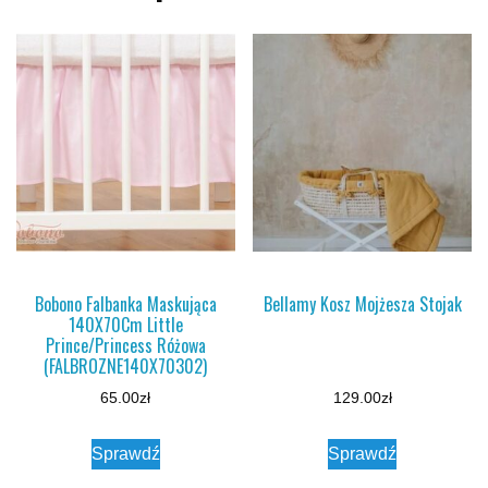
Bobono Falbanka Maskująca
Bellamy Kosz Mojżesza Stojak
140X70Cm Little
Prince/Princess Różowa
(FALBROZNE140X70302)
65.00
zł
129.00
zł
Sprawdź
Sprawdź