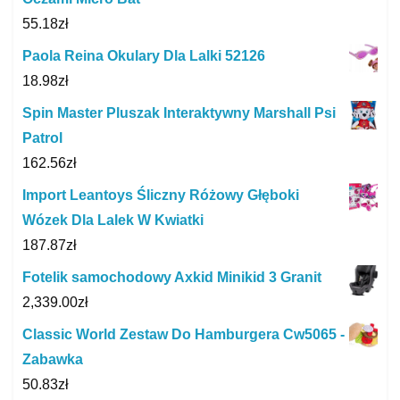
55.18
zł
Paola Reina Okulary Dla Lalki 52126
18.98
zł
Spin Master Pluszak Interaktywny Marshall Psi
Patrol
162.56
zł
Import Leantoys Śliczny Różowy Głęboki
Wózek Dla Lalek W Kwiatki
187.87
zł
Fotelik samochodowy Axkid Minikid 3 Granit
2,339.00
zł
Classic World Zestaw Do Hamburgera Cw5065 -
Zabawka
50.83
zł