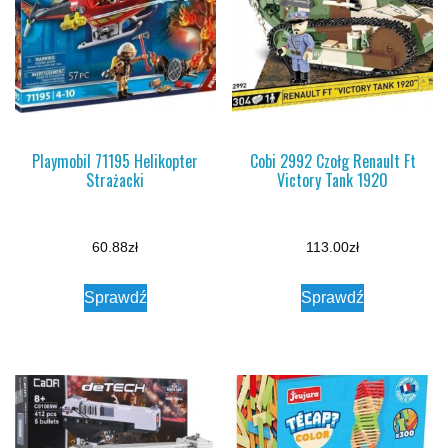
Playmobil 71195 Helikopter
Cobi 2992 Czołg Renault Ft
Strażacki
Victory Tank 1920
60.88
zł
113.00
zł
Sprawdź
Sprawdź