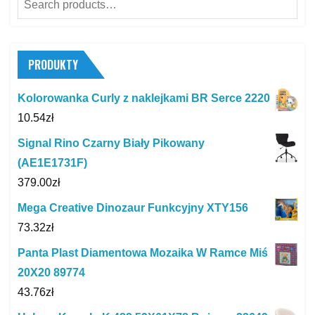
for:
PRODUKTY
Kolorowanka Curly z naklejkami BR Serce 2220
10.54
zł
Signal Rino Czarny Biały Pikowany
(AE1E1731F)
379.00
zł
Mega Creative Dinozaur Funkcyjny XTY156
73.32
zł
Panta Plast Diamentowa Mozaika W Ramce Miś
20X20 89774
43.76
zł