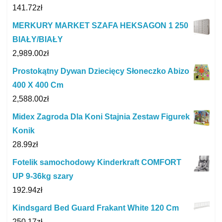
141.72
zł
MERKURY MARKET SZAFA HEKSAGON 1 250
BIAŁY/BIAŁY
2,989.00
zł
Prostokątny Dywan Dziecięcy Słoneczko Abizo
400 X 400 Cm
2,588.00
zł
Midex Zagroda Dla Koni Stajnia Zestaw Figurek
Konik
28.99
zł
Fotelik samochodowy Kinderkraft COMFORT
UP 9-36kg szary
192.94
zł
Kindsgard Bed Guard Frakant White 120 Cm
250.17
zł