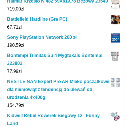
Halmar Krzesło K 482 59X61X78 Beżowy 23649
719.00
zł
Battlefield Hardline (Gra PC)
67.71
zł
Sony PlayStation Network 200 zł
190.59
zł
Bontempi Trimitas Su 4 Mygtukais Bontempi,
323802
77.99
zł
NESTLE NAN Expert Pro AR Mleko początkowe
dla niemowląt z tendencją do ulewań od
urodzenia 4x400g
154.79
zł
Kidwell Rebel Rowerek Biegowy 12" Funny
Land