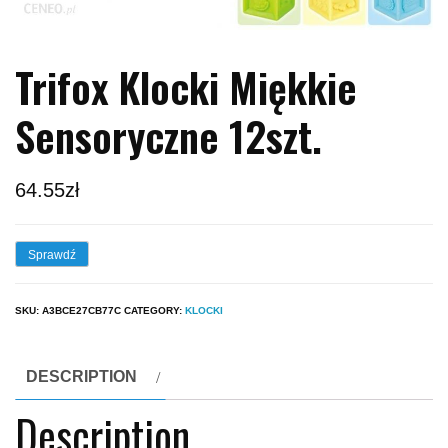
Trifox Klocki Miękkie
Sensoryczne 12szt.
64.55
zł
Sprawdź
SKU:
A3BCE27CB77C
CATEGORY:
KLOCKI
DESCRIPTION
Description