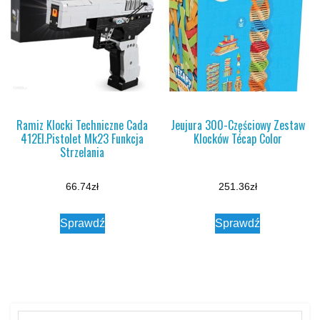
Ramiz Klocki Techniczne Cada
Jeujura 300-Częściowy Zestaw
412El.Pistolet Mk23 Funkcja
Klocków Técap Color
Strzelania
66.74
zł
251.36
zł
Sprawdź
Sprawdź
Search