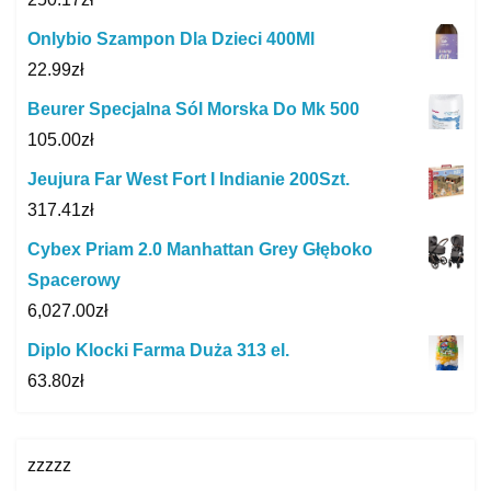
Onlybio Szampon Dla Dzieci 400Ml
22.99
zł
Beurer Specjalna Sól Morska Do Mk 500
105.00
zł
Jeujura Far West Fort I Indianie 200Szt.
317.41
zł
Cybex Priam 2.0 Manhattan Grey Głęboko
Spacerowy
6,027.00
zł
Diplo Klocki Farma Duża 313 el.
63.80
zł
zzzzz