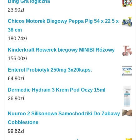
Bing Gra logiczna
23.90
zł
Chicos Motorek Biegowy Peppa Pig 54 x 22 5 x
38 cm
180.74
zł
Kinderkraft Rowerek biegowy MINIBI Różowy
156.00
zł
Enterol Probiotyk 250mg 3x20kaps.
64.90
zł
Dermedic Hydrain 3 Krem Pod Oczy 15ml
26.90
zł
Nuuroo 2 Silikonowe Samochodziki Do Zabawy
Cobblestone
99.62
zł