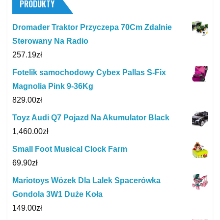
PRODUKTY
Dromader Traktor Przyczepa 70Cm Zdalnie
Sterowany Na Radio
257.19
zł
Fotelik samochodowy Cybex Pallas S-Fix
Magnolia Pink 9-36Kg
829.00
zł
Toyz Audi Q7 Pojazd Na Akumulator Black
1,460.00
zł
Small Foot Musical Clock Farm
69.90
zł
Mariotoys Wózek Dla Lalek Spacerówka
Gondola 3W1 Duże Koła
149.00
zł