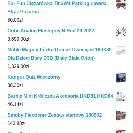
For Fun Ciężarówka Tir 2W1 Parking Laweta
Straż Pożarna
50.00
zł
Cube Analog Flashgrey N Red 29 2022
3,699.00
zł
Meble Magnat Łóżko Domek Dziecięce 160X80
Dla Dzieci Biały D3D (Biały Biała Orion)
1,329.00
zł
Kangur Quiz Wieczorny
38.30
zł
Barbie Mini Króliczek Akcesoria HKD81 HKD84
46.14
zł
Smoby Flextreme Zestaw startowy 180902
143.88
zł