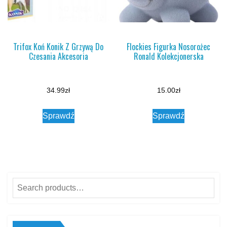
Trifox Koń Konik Z Grzywą Do
Flockies Figurka Nosorożec
Czesania Akcesoria
Ronald Kolekcjonerska
34.99
zł
15.00
zł
Sprawdź
Sprawdź
Search
for: