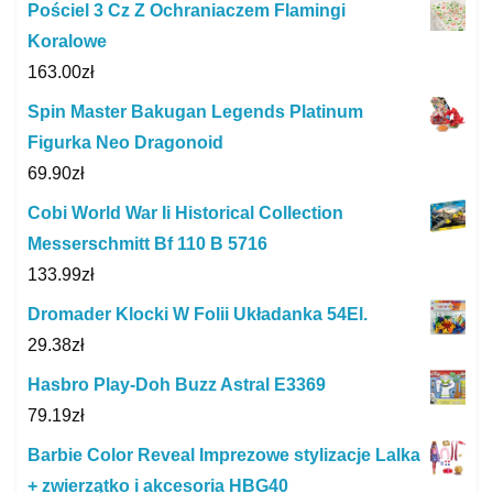
Pościel 3 Cz Z Ochraniaczem Flamingi
Koralowe
163.00
zł
Spin Master Bakugan Legends Platinum
Figurka Neo Dragonoid
69.90
zł
Cobi World War Ii Historical Collection
Messerschmitt Bf 110 B 5716
133.99
zł
Dromader Klocki W Folii Układanka 54El.
29.38
zł
Hasbro Play-Doh Buzz Astral E3369
79.19
zł
Barbie Color Reveal Imprezowe stylizacje Lalka
+ zwierzątko i akcesoria HBG40