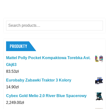
Search
for:
PRODUKTY
Mattel Polly Pocket Kompaktowa Torebka Ast.
Gkj63
83.53
zł
Eurobaby Zabawki Traktor 3 Kolory
14.90
zł
Cybex Gold Melio 2.0 River Blue Spacerowy
2,249.00
zł