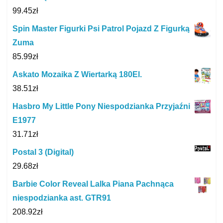
99.45
zł
Spin Master Figurki Psi Patrol Pojazd Z Figurką
Zuma
85.99
zł
Askato Mozaika Z Wiertarką 180El.
38.51
zł
Hasbro My Little Pony Niespodzianka Przyjaźni
E1977
31.71
zł
Postal 3 (Digital)
29.68
zł
Barbie Color Reveal Lalka Piana Pachnąca
niespodzianka ast. GTR91
208.92
zł