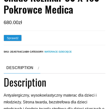
Pokrowce Medica
680.00
zł
Sprawdź
SKU:
2EA5704C1AB9
CATEGORY:
MATERACE DZIECIĘCE
DESCRIPTION
Description
Antyalergiczny, wysokoelastyczny materac dla dzieci i
młodzieży. Strona twarda, bezstrefowa dla dzieci
młodszych i średnio-twarda strefowa dla dzieci starszych o