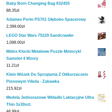
Baby Born Changing Bag 832455
88.35
zł
Adamex Porto PS701 Głęboko Spacerowy
2,399.00
zł
LEGO Star Wars 75220 Sandcrawler
1,098.00
zł
Midex Klocki Metalowe Puzzle Motocykl
Samolot 4 Wzory
11.21
zł
Klein Wózek Do Sprzątania Z Odkurzaczem
Pionowym Vileda - Zabawka
215.92
zł
Medela Jednorazowe Wkładki Laktacyjne Ultra
Thin 3x30szt.
46.99
zł