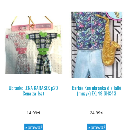
Ubranko LENA KARASEK p20
Barbie Ken ubranka dla lalki
Cena za 1szt
(muzyk) FXJ49 GHX43
14.99
zł
24.99
zł
Sprawdź
Sprawdź