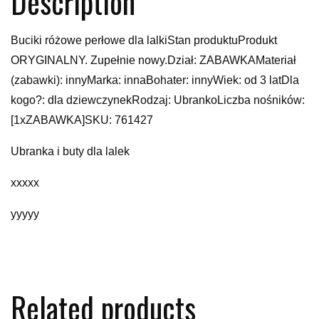
Description
Buciki różowe perłowe dla lalkiStan produktuProdukt
ORYGINALNY. Zupełnie nowy.Dział: ZABAWKAMateriał
(zabawki): innyMarka: innaBohater: innyWiek: od 3 latDla
kogo?: dla dziewczynekRodzaj: UbrankoLiczba nośników:
[1xZABAWKA]SKU: 761427
Ubranka i buty dla lalek
xxxxx
yyyyy
Related products