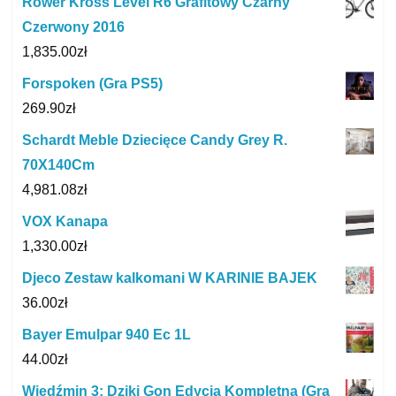
Rower Kross Level R6 Grafitowy Czarny
Czerwony 2016
1,835.00
zł
Forspoken (Gra PS5)
269.90
zł
Schardt Meble Dziecięce Candy Grey R.
70X140Cm
4,981.08
zł
VOX Kanapa
1,330.00
zł
Djeco Zestaw kalkomani W KARINIE BAJEK
36.00
zł
Bayer Emulpar 940 Ec 1L
44.00
zł
Wiedźmin 3: Dziki Gon Edycja Kompletna (Gra