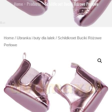
Home
Products
Schildkroet Buciki Różowe Perłowe
Home
/
Ubranka i buty dla lalek
/ Schildkroet Buciki Różowe
Perłowe