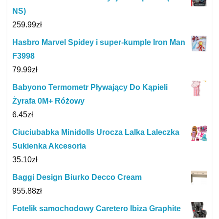
NS)
259.99
zł
Hasbro Marvel Spidey i super-kumple Iron Man
F3998
79.99
zł
Babyono Termometr Pływający Do Kąpieli
Żyrafa 0M+ Różowy
6.45
zł
Ciuciubabka Minidolls Urocza Lalka Laleczka
Sukienka Akcesoria
35.10
zł
Baggi Design Biurko Decco Cream
955.88
zł
Fotelik samochodowy Caretero Ibiza Graphite