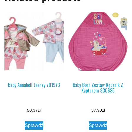
Baby Annabell Jeansy 701973
Baby Born Zestaw Ręcznik Z
Kapturem 830635
50.37
zł
37.90
zł
Sprawdź
Sprawdź