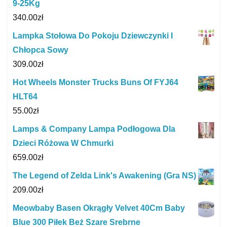
9-25Kg
340.00
zł
Lampka Stołowa Do Pokoju Dziewczynki I
Chłopca Sowy
309.00
zł
Hot Wheels Monster Trucks Buns Of FYJ64
HLT64
55.00
zł
Lamps & Company Lampa Podłogowa Dla
Dzieci Różowa W Chmurki
659.00
zł
The Legend of Zelda Link's Awakening (Gra NS)
209.00
zł
Meowbaby Basen Okrągły Velvet 40Cm Baby
Blue 300 Piłek Beż Szare Srebrne