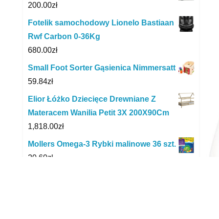
200.00
zł
Fotelik samochodowy Lionelo Bastiaan
Rwf Carbon 0-36Kg
680.00
zł
Small Foot Sorter Gąsienica Nimmersatt
59.84
zł
Elior Łóżko Dziecięce Drewniane Z
Materacem Wanilia Petit 3X 200X90Cm
1,818.00
zł
Mollers Omega-3 Rybki malinowe 36 szt.
20.60
zł
Chicco Next2Me Magic 2021 Łóżeczko
Dostawne Blossom Różowe
1,115.99
zł