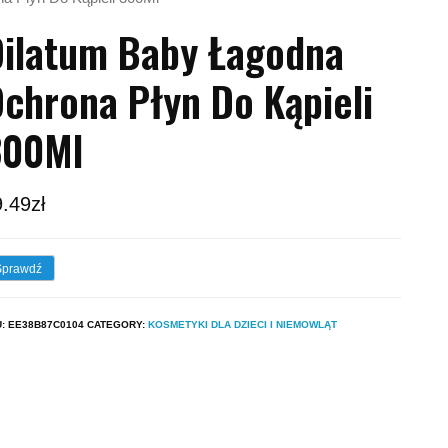
ilatum Baby Łagodna
chrona Płyn Do Kąpieli
300Ml
9.49
zł
Sprawdź
U:
EE38B87C0104
CATEGORY:
KOSMETYKI DLA DZIECI I NIEMOWLĄT