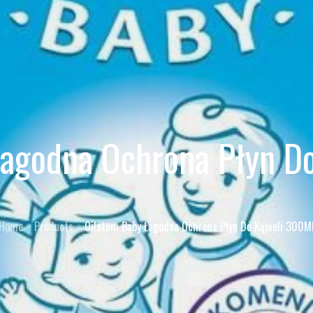
Łagodna Ochrona Płyn Do
Home
Products
Oilatum Baby Łagodna Ochrona Płyn Do Kąpieli 300M