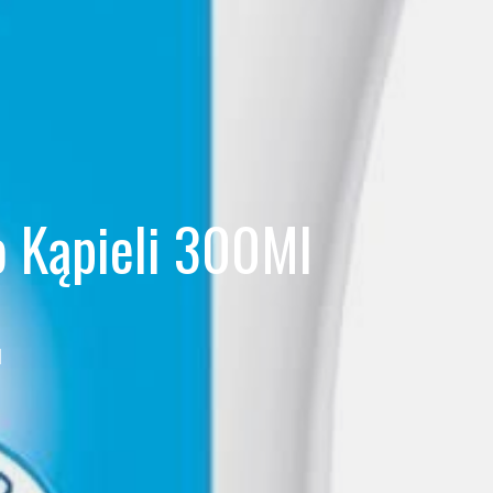
 Kąpieli 300Ml
l