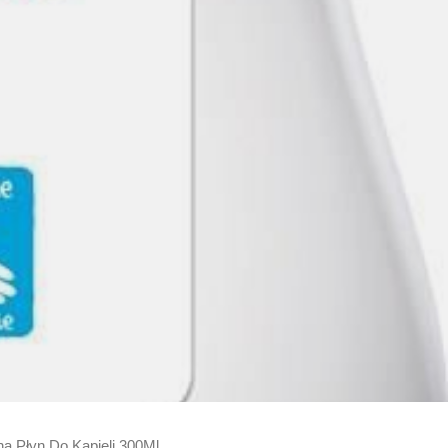
a Płyn Do Kąpieli 300Ml