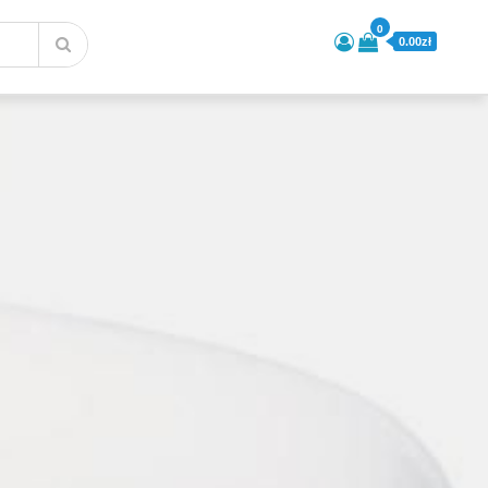
0
0.00zł