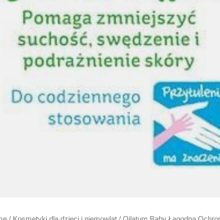
me
/
Kosmetyki dla dzieci i niemowląt
/ Oilatum Baby Łagodna Ochron