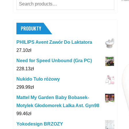
Search
for:
PRODUKTY
PHILIPS Avent Zawór Do Laktatora
27.10
zł
Need for Speed Unbound (Gra PC)
228.13
zł
Nukido Tulo różowy
299.99
zł
Mattel My Garden Baby Bobasek-
Motylek Głodomorek Lalka Ast. Gyn98
99.46
zł
Yokodesign BRZOZY