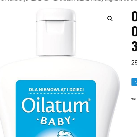
O
O
2
SK