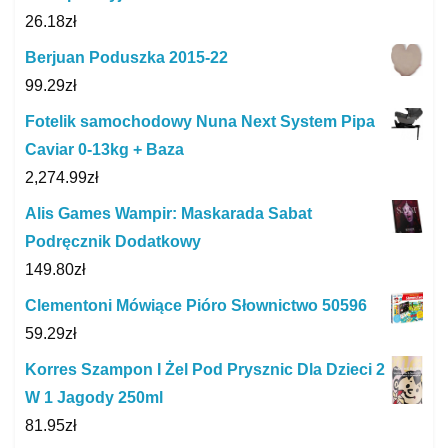
26.18
zł
Berjuan Poduszka 2015-22
99.29
zł
Fotelik samochodowy Nuna Next System Pipa
Caviar 0-13kg + Baza
2,274.99
zł
Alis Games Wampir: Maskarada Sabat
Podręcznik Dodatkowy
149.80
zł
Clementoni Mówiące Pióro Słownictwo 50596
59.29
zł
Korres Szampon I Żel Pod Prysznic Dla Dzieci 2
W 1 Jagody 250ml
81.95
zł