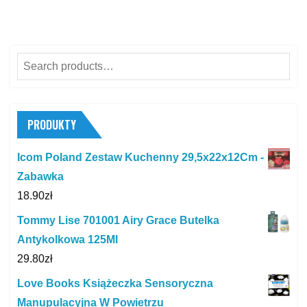
Search
for:
PRODUKTY
Icom Poland Zestaw Kuchenny 29,5x22x12Cm -
Zabawka
18.90
zł
Tommy Lise 701001 Airy Grace Butelka
Antykolkowa 125Ml
29.80
zł
Love Books Książeczka Sensoryczna
Manupulacyjna W Powietrzu