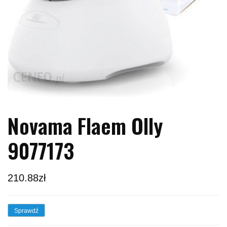
Novama Flaem Olly
9077173
210.88
zł
Sprawdź