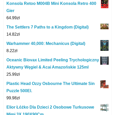
Konsola Retoo M004B Mini Konsola Retro 400
Gier
64.99
zł
The Settlers 7 Paths to a Kingdom (Digital)
14.82
zł
Warhammer 40,000: Mechanicus (Digital)
8.22
zł
Oceanic Biovax Limited Peeling Trychologiczny
Aktywny Węgiel & Acai Amazońskie 125ml
25.99
zł
Plastic Head Ozzy Osbourne The Ultimate Sin
Puzzle 500El.
99.98
zł
Elior Łóżko Dla Dzieci 2 Osobowe Turkusowe
Mimi 3X 190X90Cm