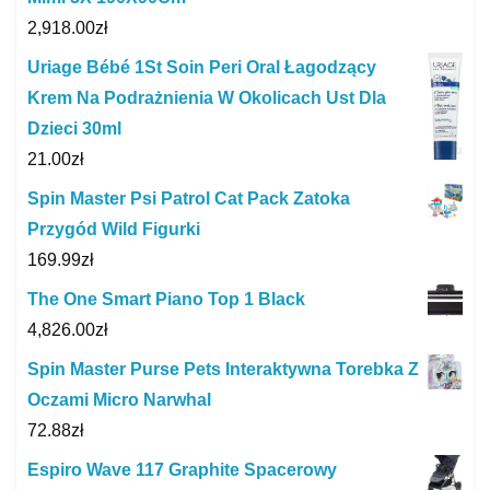
2,918.00
zł
Uriage Bébé 1St Soin Peri Oral Łagodzący
Krem Na Podrażnienia W Okolicach Ust Dla
Dzieci 30ml
21.00
zł
Spin Master Psi Patrol Cat Pack Zatoka
Przygód Wild Figurki
169.99
zł
The One Smart Piano Top 1 Black
4,826.00
zł
Spin Master Purse Pets Interaktywna Torebka Z
Oczami Micro Narwhal
72.88
zł
Espiro Wave 117 Graphite Spacerowy