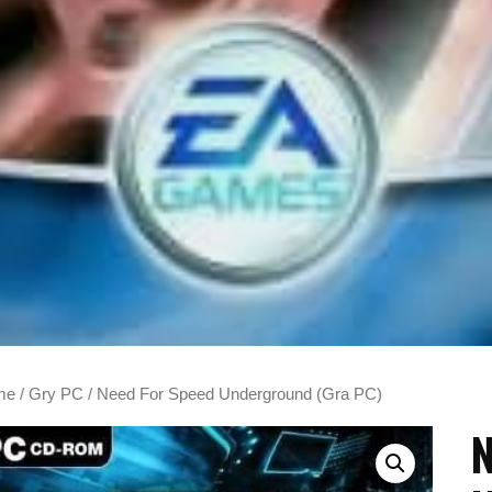
me
/
Gry PC
/ Need For Speed Underground (Gra PC)
N