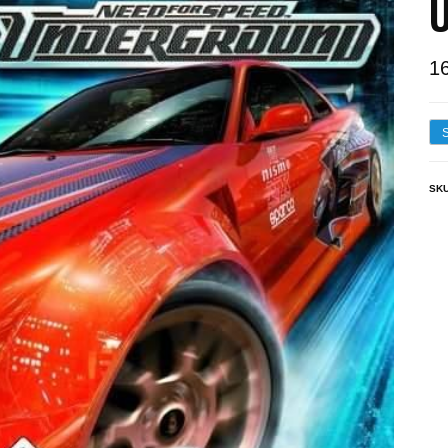
U
1
SK