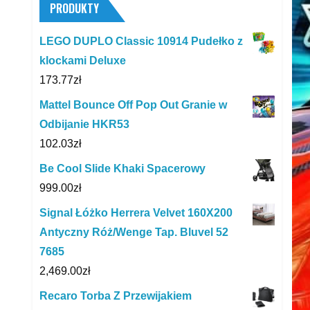
PRODUKTY
LEGO DUPLO Classic 10914 Pudełko z
klockami Deluxe
173.77
zł
Mattel Bounce Off Pop Out Granie w
Odbijanie HKR53
102.03
zł
Be Cool Slide Khaki Spacerowy
999.00
zł
Signal Łóżko Herrera Velvet 160X200
Antyczny Róż/Wenge Tap. Bluvel 52
7685
2,469.00
zł
Recaro Torba Z Przewijakiem