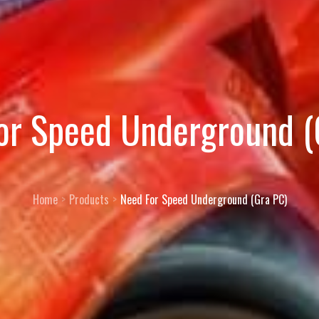
or Speed Underground (
Home
Products
Need For Speed Underground (Gra PC)