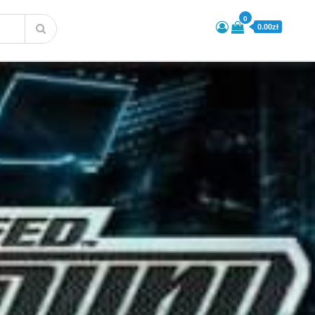
0
0.00zł