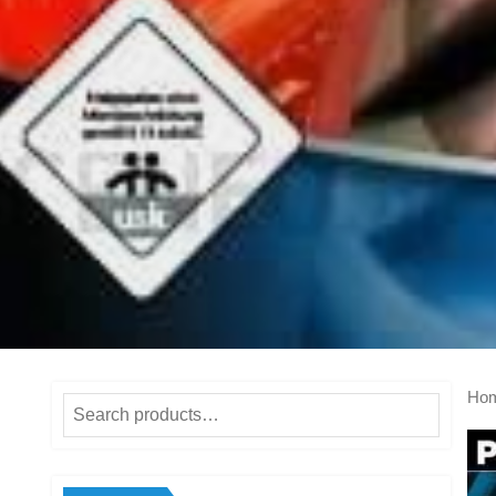
Ho
Search
for: