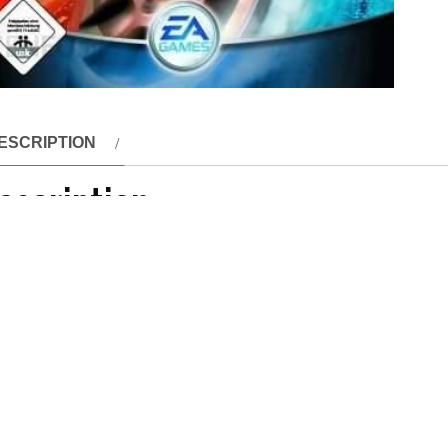
ESCRIPTION
escription
d for Speed: Underground to gra opowiadająca o nielegalnych
rącego udział w wyścigach toczonych na ulicach miasta, w no
renowania do perfekcji umiejętności ścigania się po krętych ul
inkach, w których liczą się szybkość i przyspieszenie (Drag R
encjonowanych aut różnych marek (między innymi: Mitsubishi 
dzo licznym modyfikacjom i to zarówno zewnętrznym (dodawanie
ruków) jak i wewnętrznym (modyfikacje silnika, hamulców, kół, 