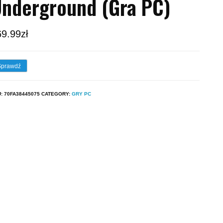
nderground (Gra PC)
69.99
zł
Sprawdź
U:
70FA38445075
CATEGORY:
GRY PC