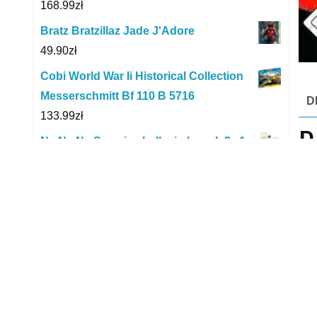
168.99
zł
Bratz Bratzillaz Jade J'Adore
49.90
zł
Cobi World War Ii Historical Collection
Messerschmitt Bf 110 B 5716
D
133.99
zł
D
Na Na Na Surprise Lalka i pluszak 2w1
Bebe Groovy 571735
78.91
zł
Nee
bio
Skiddou Skümi Keep Pink
wyt
69.99
zł
odc
Pisarek Auto Mercedes Sls Amg Napęd
lic
Kt5349W
bar
30.43
zł
nad
Quercetti Hammer Peggy