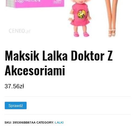
Maksik Lalka Doktor Z
Akcesoriami
37.56
zł
Sprawdź
SKU:
395306BB87AA
CATEGORY:
LALKI