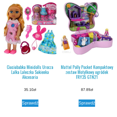
Ciuciubabka Minidolls Urocza
Mattel Polly Pocket Kompaktowy
Lalka Laleczka Sukienka
zestaw Motylkowy ogródek
Akcesoria
FRY35 GTN21
35.10
zł
87.89
zł
Sprawdź
Sprawdź