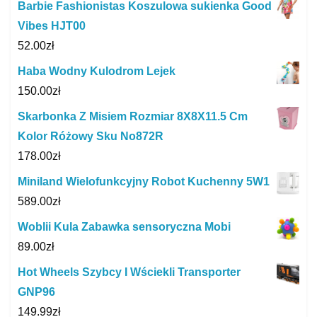
Barbie Fashionistas Koszulowa sukienka Good
Vibes HJT00
52.00
zł
Haba Wodny Kulodrom Lejek
150.00
zł
Skarbonka Z Misiem Rozmiar 8X8X11.5 Cm
Kolor Różowy Sku No872R
178.00
zł
Miniland Wielofunkcyjny Robot Kuchenny 5W1
589.00
zł
Woblii Kula Zabawka sensoryczna Mobi
89.00
zł
Hot Wheels Szybcy I Wściekli Transporter
GNP96
149.99
zł