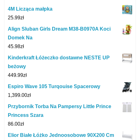
4M Licząca małpka
25.99
zł
Align Sluban Girls Dream M38-B0970A Koci
Domek Na
45.98
zł
Kinderkraft Łóżeczko dostawne NESTE UP
beżowy
449.99
zł
Espiro Wave 105 Turqouise Spacerowy
1,399.00
zł
Przybornik Torba Na Pampersy Little Prince
Princess Szara
86.00
zł
Elior Białe Łóżko Jednoosobowe 90X200 Cm