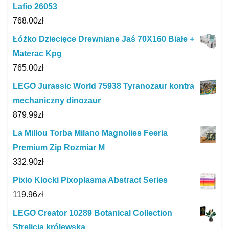
Lafio 26053
768.00
zł
Łóżko Dziecięce Drewniane Jaś 70X160 Białe +
Materac Kpg
765.00
zł
LEGO Jurassic World 75938 Tyranozaur kontra
mechaniczny dinozaur
879.99
zł
La Millou Torba Milano Magnolies Feeria
Premium Zip Rozmiar M
332.90
zł
Pixio Klocki Pixoplasma Abstract Series
119.96
zł
LEGO Creator 10289 Botanical Collection
Strelicja królewska