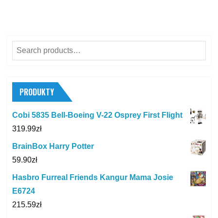
Search
for:
PRODUKTY
Cobi 5835 Bell-Boeing V-22 Osprey First Flight
319.99
zł
BrainBox Harry Potter
59.90
zł
Hasbro Furreal Friends Kangur Mama Josie
E6724
215.59
zł