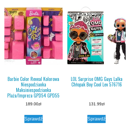
Barbie Color Reveal Kolorowa
LOL Surprise OMG Guys Lalka
Niespodzianka
Chłopak Boy Cool Lev 576716
Maksiniespodzianka
Plaża/Impreza GPD54 GPD55
189.00
zł
131.99
zł
Sprawdź
Sprawdź