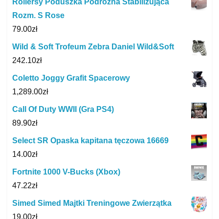
Rollersy Poduszka Podróżna Stabilizująca
Rozm. S Rose
79.00
zł
Wild & Soft Trofeum Zebra Daniel Wild&Soft
242.10
zł
Coletto Joggy Grafit Spacerowy
1,289.00
zł
Call Of Duty WWII (Gra PS4)
89.90
zł
Select SR Opaska kapitana tęczowa 16669
14.00
zł
Fortnite 1000 V-Bucks (Xbox)
47.22
zł
Simed Simed Majtki Treningowe Zwierzątka
19.00
zł