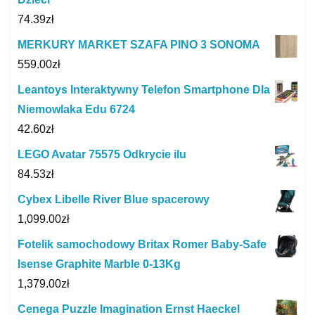
74.39
zł
MERKURY MARKET SZAFA PINO 3 SONOMA
559.00
zł
Leantoys Interaktywny Telefon Smartphone Dla
Niemowlaka Edu 6724
42.60
zł
LEGO Avatar 75575 Odkrycie ilu
84.53
zł
Cybex Libelle River Blue spacerowy
1,099.00
zł
Fotelik samochodowy Britax Romer Baby-Safe
Isense Graphite Marble 0-13Kg
1,379.00
zł
Cenega Puzzle Imagination Ernst Haeckel