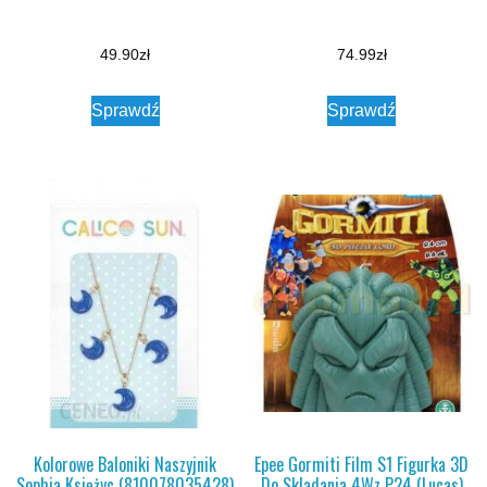
49.90
zł
74.99
zł
Sprawdź
Sprawdź
Kolorowe Baloniki Naszyjnik
Epee Gormiti Film S1 Figurka 3D
Sophia Księżyc (810078035428)
Do Skladania 4Wz P24 (Lucas)