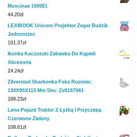
Muscinae 1000El.
44.20
zł
LEXIBOOK Unicorn Projektor Zegar Budzik
Jednorożec
101.37
zł
Ikonka Kaczuszki Zabawka Do Kąpieli
Akcesoria
24.24
zł
Zilverstad Skarbonka Foka Rozmiar:
130X95X115 Mm Sku: Zv6167061
168.23
zł
Lena Pojazd Traktor Z Łyżką I Przyczepą
Czerwono Zielony
108.61
zł